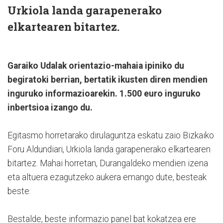
Urkiola landa garapenerako
elkartearen bitartez.
Garaiko Udalak orientazio-mahaia ipiniko du
begiratoki berrian, bertatik ikusten diren mendien
inguruko informazioarekin. 1.500 euro inguruko
inbertsioa izango du.
Egitasmo horretarako dirulaguntza eskatu zaio Bizkaiko
Foru Aldundiari, Urkiola landa garapenerako elkartearen
bitartez. Mahai horretan, Durangaldeko mendien izena
eta altuera ezagutzeko aukera emango dute, besteak
beste.
Bestalde, beste informazio panel bat kokatzea ere