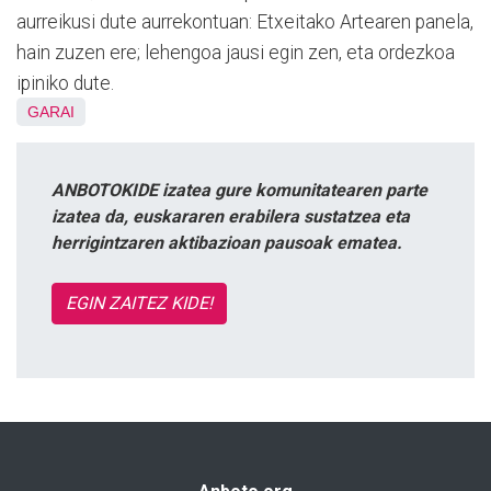
aurreikusi dute aurrekontuan: Etxeitako Artearen panela,
hain zuzen ere; lehengoa jausi egin zen, eta ordezkoa
ipiniko dute.
GARAI
ANBOTOKIDE izatea gure komunitatearen parte
izatea da, euskararen erabilera sustatzea eta
herrigintzaren aktibazioan pausoak ematea.
EGIN ZAITEZ KIDE!