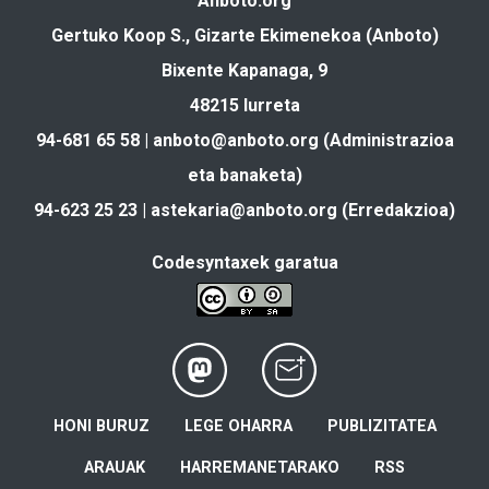
Anboto.org
Gertuko Koop S., Gizarte Ekimenekoa (Anboto)
Bixente Kapanaga, 9
48215 Iurreta
94-681 65 58 |
anboto@anboto.org
(Administrazioa
eta banaketa)
94-623 25 23 |
astekaria@anboto.org
(Erredakzioa)
Codesyntaxek garatua
HONI BURUZ
LEGE OHARRA
PUBLIZITATEA
ARAUAK
HARREMANETARAKO
RSS