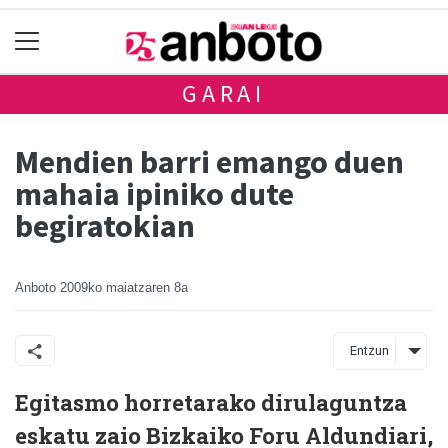
GARAI
Mendien barri emango duen
mahaia ipiniko dute
begiratokian
Anboto
2009ko maiatzaren 8a
Entzun
Egitasmo horretarako dirulaguntza
eskatu zaio Bizkaiko Foru Aldundiari,