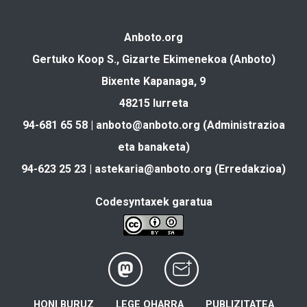
Anboto.org
Gertuko Koop S., Gizarte Ekimenekoa (Anboto)
Bixente Kapanaga, 9
48215 Iurreta
94-681 65 58 |
anboto@anboto.org
(Administrazioa
eta banaketa)
94-623 25 23 |
astekaria@anboto.org
(Erredakzioa)
Codesyntaxek garatua
HONI BURUZ
LEGE OHARRA
PUBLIZITATEA