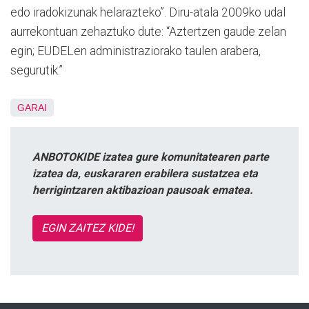
edo iradokizunak helarazteko”. Diru-atala 2009ko udal
aurrekontuan zehaztuko dute: “Aztertzen gaude zelan
egin; EUDELen administraziorako taulen arabera,
segurutik.”
GARAI
ANBOTOKIDE izatea gure komunitatearen parte
izatea da, euskararen erabilera sustatzea eta
herrigintzaren aktibazioan pausoak ematea.
EGIN ZAITEZ KIDE!