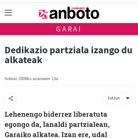
GARAI
Dedikazio partziala izango du
alkateak
Anboto
2008ko azaroaren 13a
Entzun
Lehenengo biderrez liberatuta
egongo da, lanaldi partzialean,
Garaiko alkatea. Izan ere, udal