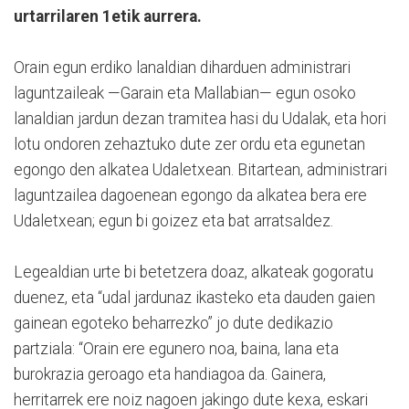
urtarrilaren 1etik aurrera.
Orain egun erdiko lanaldian diharduen administrari
laguntzaileak —Garain eta Mallabian— egun osoko
lanaldian jardun dezan tramitea hasi du Udalak, eta hori
lotu ondoren zehaztuko dute zer ordu eta egunetan
egongo den alkatea Udaletxean. Bitartean, administrari
laguntzailea dagoenean egongo da alkatea bera ere
Udaletxean; egun bi goizez eta bat arratsaldez.
Legealdian urte bi betetzera doaz, alkateak gogoratu
duenez, eta “udal jardunaz ikasteko eta dauden gaien
gainean egoteko beharrezko” jo dute dedikazio
partziala: “Orain ere egunero noa, baina, lana eta
burokrazia geroago eta handiagoa da. Gainera,
herritarrek ere noiz nagoen jakingo dute kexa, eskari