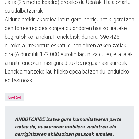
zatia (25 metro koadro) erosiko du Udalak. Hala onartu
du udalbatzarrak.
Aldundiarekin akordioa lotuz gero, herrigunetik igarotzen
den foru-errepidea konpondu ondoren hasiko lirateke
begiratokiko lanekin. Honek biok, denera, 396.425
euroko aurrekontua eskatu duten obren azken zatiak
dira (Aldunditik 172.000 euroko laguntza dute), eta jaiak
amaitu ondoren hasi gura dituzte, negua hasi aurretik.
Lanak amaitzeko lau hileko epea batzen du landutako
egitasmoak.
GARAI
ANBOTOKIDE izatea gure komunitatearen parte
izatea da, euskararen erabilera sustatzea eta
herrigintzaren aktibazioan pausoak ematea.