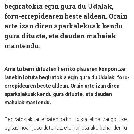
begiratokia egin gura du Udalak,
foru-errepidearen beste aldean. Orain
arte izan diren aparkalekuak kendu
gura dituzte, eta dauden mahaiak
mantendu.
Amaitu berri dituzten herriko plazaren konpontze-
lanekin lotuta begiratokia egin gura du Udalak, foru-
errepidearen beste aldean. Orain arte izan diren
aparkalekuak kendu gura dituzte, eta dauden
mahaiak mantendu.
Begiratokiak tarte baten balkoi txikia lakoa izango luke,
egitasmoan jaso dutenez, eta horretarako behar den lur