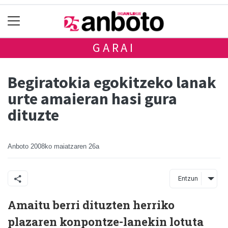
GARAI
Begiratokia egokitzeko lanak
urte amaieran hasi gura
dituzte
Anboto
2008ko maiatzaren 26a
Entzun
Amaitu berri dituzten herriko
plazaren konpontze-lanekin lotuta