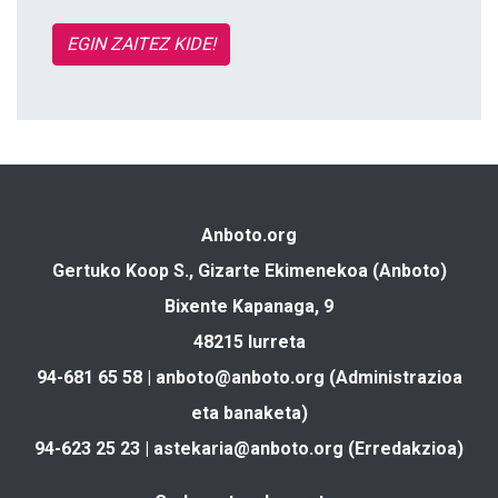
EGIN ZAITEZ KIDE!
Anboto.org
Gertuko Koop S., Gizarte Ekimenekoa (Anboto)
Bixente Kapanaga, 9
48215 Iurreta
94-681 65 58 |
anboto@anboto.org
(Administrazioa
eta banaketa)
94-623 25 23 |
astekaria@anboto.org
(Erredakzioa)