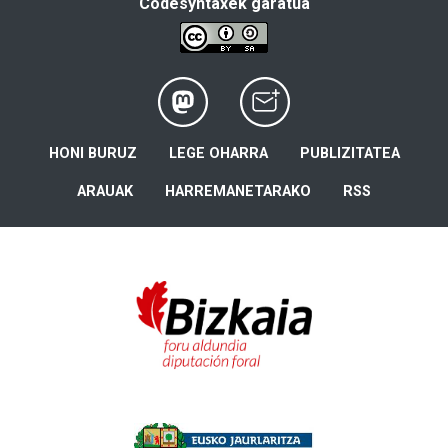
Codesyntaxek garatua
HONI BURUZ
LEGE OHARRA
PUBLIZITATEA
ARAUAK
HARREMANETARAKO
RSS