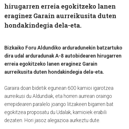
hirugarren erreia egokitzeko lanen
eraginez Garain aurreikusita duten
hondakindegia dela-eta.
Bizkaiko Foru Aldundiko arduradunekin batzartuko
dira udal arduradunak A-8 autobidearen hirugarren
erreia egokitzeko lanen eraginez Garain
aurreikusita duten hondakindegia dela-eta.
Garaira doan bidetik egunean 600 kamioi igarotzea
aurreikusi du Aldundiak, eta horren aurrean oraingo
errepidearen paralelo joango litzakeen bigarren bat
egokitzea proposatu du Udalak, kamioiek erabili
dezaten. Hori jasoz alegazioa aurkeztu dute.