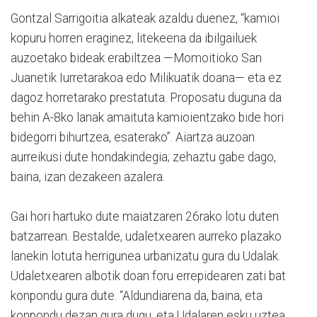
Gontzal Sarrigoitia alkateak azaldu duenez, “kamioi
kopuru horren eraginez, litekeena da ibilgailuek
auzoetako bideak erabiltzea —Momoitioko San
Juanetik Iurretarakoa edo Milikuatik doana— eta ez
dagoz horretarako prestatuta. Proposatu duguna da
behin A-8ko lanak amaituta kamioientzako bide hori
bidegorri bihurtzea, esaterako”. Aiartza auzoan
aurreikusi dute hondakindegia; zehaztu gabe dago,
baina, izan dezakeen azalera.
Gai hori hartuko dute maiatzaren 26rako lotu duten
batzarrean. Bestalde, udaletxearen aurreko plazako
lanekin lotuta herrigunea urbanizatu gura du Udalak.
Udaletxearen albotik doan foru errepidearen zati bat
konpondu gura dute. “Aldundiarena da, baina, eta
konpondu dezan gura dugu, eta Udalaren esku uztea,