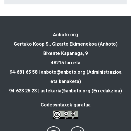
Anboto.org
Gertuko Koop S., Gizarte Ekimenekoa (Anboto)
Bixente Kapanaga, 9
48215 Iurreta
94-681 65 58 |
anboto@anboto.org
(Administrazioa
eta banaketa)
94-623 25 23 |
astekaria@anboto.org
(Erredakzioa)
Codesyntaxek garatua