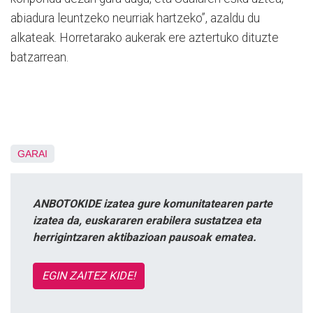
abiadura leuntzeko neurriak hartzeko”, azaldu du
alkateak. Horretarako aukerak ere aztertuko dituzte
batzarrean.
GARAI
ANBOTOKIDE izatea gure komunitatearen parte
izatea da, euskararen erabilera sustatzea eta
herrigintzaren aktibazioan pausoak ematea.
EGIN ZAITEZ KIDE!