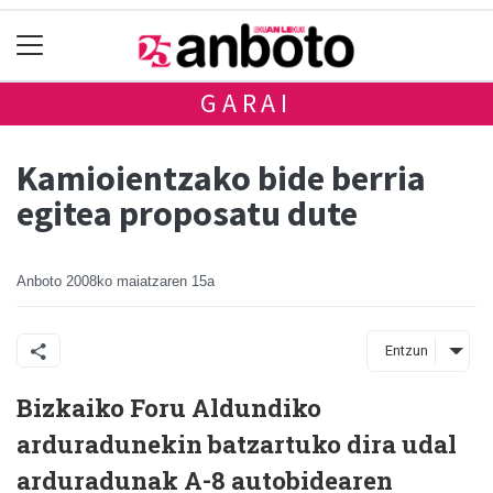
GARAI
Kamioientzako bide berria
egitea proposatu dute
Anboto
2008ko maiatzaren 15a
Entzun
Bizkaiko Foru Aldundiko
arduradunekin batzartuko dira udal
arduradunak A-8 autobidearen