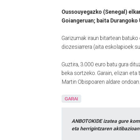
Oussouyegazko (Senegal) elkar
Goiangeruan; baita Durangoko U
Garizumak iraun bitartean batuko
diozesiarrera (aita eskolapioek s
Guztira, 3.000 euro batu gura dit
beka sortzeko. Garain, elizan eta t
Martin Obispoaren aldare ondoan.
GARAI
ANBOTOKIDE izatea gure komun
eta herrigintzaren aktibazioa