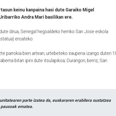
tasun keinu kanpaina hasi dute Garaiko Migel
ribarriko Andra Mari basilikan ere.
 dute dirua, Senegal hegoaldeko herriko San Jose eskola
ustatua) eroateko.
uzte parrokia bien artean, urtebeteko iraupena izango duten 1
aberna bitan ipini dute itsulapikoa; Durangon, berriz, San
itatearen parte izatea da, euskararen erabilera sustatzea
n pausoak ematea.