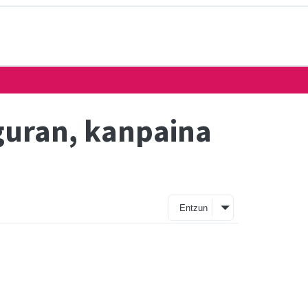
guran, kanpaina
Entzun