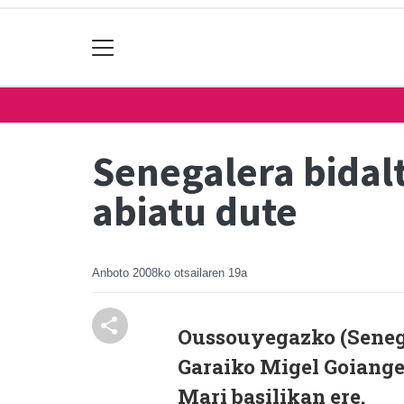
Senegalera bidal
abiatu dute
Anboto
2008ko otsailaren 19a
Oussouyegazko (Senega
Garaiko Migel Goiange
Mari basilikan ere.