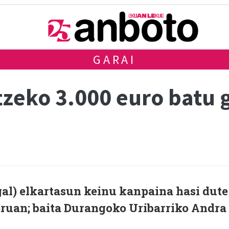
GARAI
tzeko 3.000 euro batu 
l) elkartasun keinu kanpaina hasi dute
ruan; baita Durangoko Uribarriko Andra