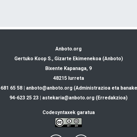
Anboto.org
Gertuko Koop S., Gizarte Ekimenekoa (Anboto)
Bixente Kapanaga, 9
48215 Iurreta
-681 65 58 |
anboto@anboto.org
(Administrazioa eta banake
94-623 25 23 |
astekaria@anboto.org
(Erredakzioa)
Codesyntaxek garatua