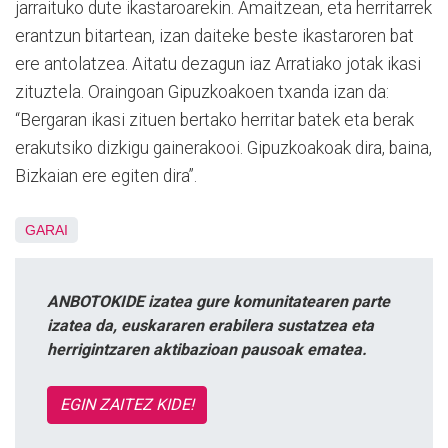
jarraituko dute ikastaroarekin. Amaitzean, eta herritarrek
erantzun bitartean, izan daiteke beste ikastaroren bat
ere antolatzea. Aitatu dezagun iaz Arratiako jotak ikasi
zituztela. Oraingoan Gipuzkoakoen txanda izan da:
“Bergaran ikasi zituen bertako herritar batek eta berak
erakutsiko dizkigu gainerakooi. Gipuzkoakoak dira, baina,
Bizkaian ere egiten dira”.
GARAI
ANBOTOKIDE izatea gure komunitatearen parte
izatea da, euskararen erabilera sustatzea eta
herrigintzaren aktibazioan pausoak ematea.
EGIN ZAITEZ KIDE!