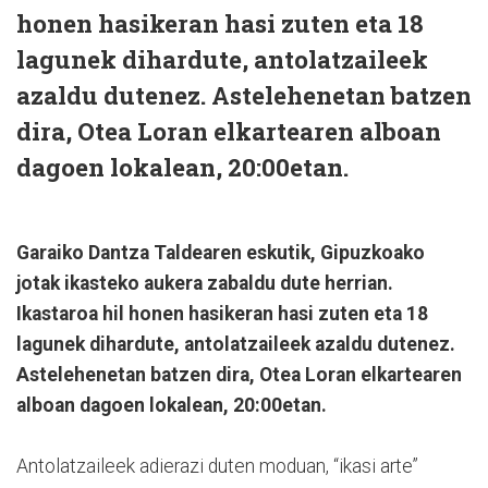
honen hasikeran hasi zuten eta 18
lagunek dihardute, antolatzaileek
azaldu dutenez. Astelehenetan batzen
dira, Otea Loran elkartearen alboan
dagoen lokalean, 20:00etan.
Garaiko Dantza Taldearen eskutik, Gipuzkoako
jotak ikasteko aukera zabaldu dute herrian.
Ikastaroa hil honen hasikeran hasi zuten eta 18
lagunek dihardute, antolatzaileek azaldu dutenez.
Astelehenetan batzen dira, Otea Loran elkartearen
alboan dagoen lokalean, 20:00etan.
Antolatzaileek adierazi duten moduan, “ikasi arte”