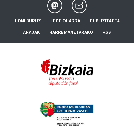
HONI BURUZ
LEGE OHARRA
PUBLIZITATEA
ARAUAK
HARREMANETARAKO
RSS