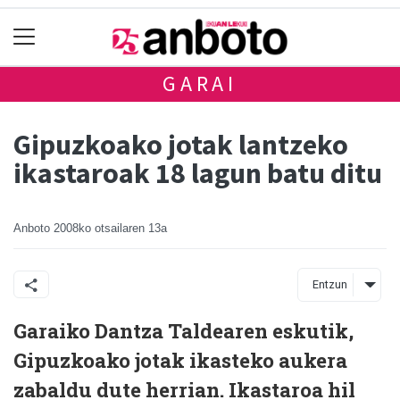
GARAI
Gipuzkoako jotak lantzeko
ikastaroak 18 lagun batu ditu
Anboto
2008ko otsailaren 13a
Entzun
Garaiko Dantza Taldearen eskutik,
Gipuzkoako jotak ikasteko aukera
zabaldu dute herrian. Ikastaroa hil