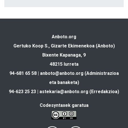
Anboto.org
Gertuko Koop S., Gizarte Ekimenekoa (Anboto)
Bixente Kapanaga, 9
48215 Iurreta
94-681 65 58 |
anboto@anboto.org
(Administrazioa
eta banaketa)
94-623 25 23 |
astekaria@anboto.org
(Erredakzioa)
Codesyntaxek garatua