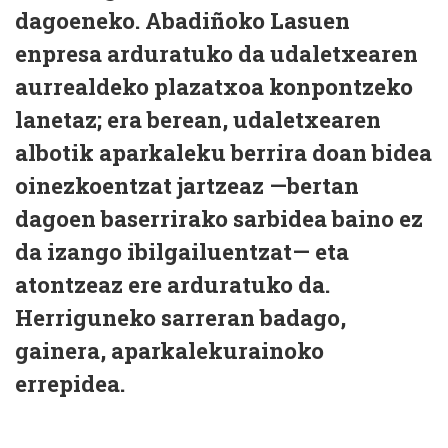
dagoeneko. Abadiñoko Lasuen
enpresa arduratuko da udaletxearen
aurrealdeko plazatxoa konpontzeko
lanetaz; era berean, udaletxearen
albotik aparkaleku berrira doan bidea
oinezkoentzat jartzeaz —bertan
dagoen baserrirako sarbidea baino ez
da izango ibilgailuentzat— eta
atontzeaz ere arduratuko da.
Herriguneko sarreran badago,
gainera, aparkalekurainoko
errepidea.