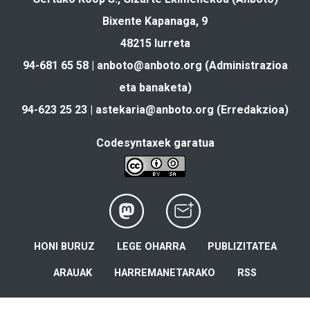
Bixente Kapanaga, 9
48215 Iurreta
94-681 65 58 |
anboto@anboto.org
(Administrazioa
eta banaketa)
94-623 25 23 |
astekaria@anboto.org
(Erredakzioa)
Codesyntaxek garatua
HONI BURUZ
LEGE OHARRA
PUBLIZITATEA
ARAUAK
HARREMANETARAKO
RSS