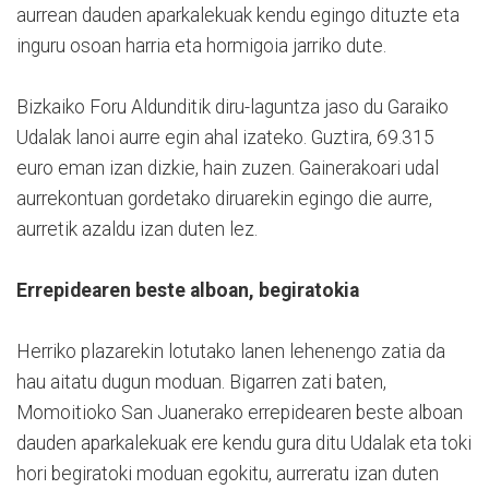
aurrean dauden aparkalekuak kendu egingo dituzte eta
inguru osoan harria eta hormigoia jarriko dute.
Bizkaiko Foru Aldunditik diru-laguntza jaso du Garaiko
Udalak lanoi aurre egin ahal izateko. Guztira, 69.315
euro eman izan dizkie, hain zuzen. Gainerakoari udal
aurrekontuan gordetako diruarekin egingo die aurre,
aurretik azaldu izan duten lez.
Errepidearen beste alboan, begiratokia
Herriko plazarekin lotutako lanen lehenengo zatia da
hau aitatu dugun moduan. Bigarren zati baten,
Momoitioko San Juanerako errepidearen beste alboan
dauden aparkalekuak ere kendu gura ditu Udalak eta toki
hori begiratoki moduan egokitu, aurreratu izan duten