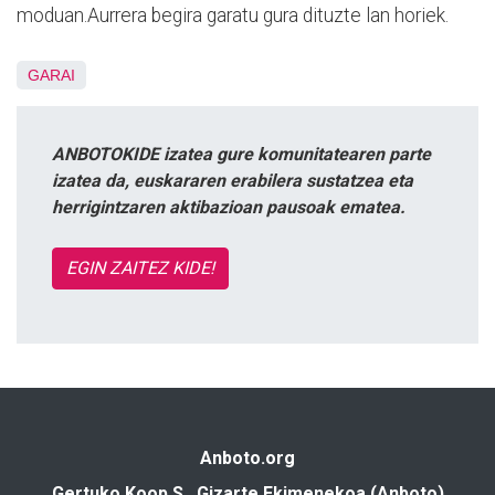
moduan.Aurrera begira garatu gura dituzte lan horiek.
GARAI
ANBOTOKIDE izatea gure komunitatearen parte
izatea da, euskararen erabilera sustatzea eta
herrigintzaren aktibazioan pausoak ematea.
EGIN ZAITEZ KIDE!
Anboto.org
Gertuko Koop S., Gizarte Ekimenekoa (Anboto)