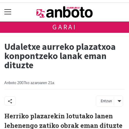
GARAI
Udaletxe aurreko plazatxoa
konpontzeko lanak eman
dituzte
Anboto
2007ko azaroaren 21a
Entzun
Herriko plazarekin lotutako lanen
lehenengo zatiko obrak eman dituzte