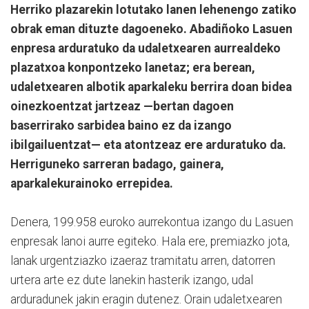
Herriko plazarekin lotutako lanen lehenengo zatiko
obrak eman dituzte dagoeneko. Abadiñoko Lasuen
enpresa arduratuko da udaletxearen aurrealdeko
plazatxoa konpontzeko lanetaz; era berean,
udaletxearen albotik aparkaleku berrira doan bidea
oinezkoentzat jartzeaz —bertan dagoen
baserrirako sarbidea baino ez da izango
ibilgailuentzat— eta atontzeaz ere arduratuko da.
Herriguneko sarreran badago, gainera,
aparkalekurainoko errepidea.
Denera, 199.958 euroko aurrekontua izango du Lasuen
enpresak lanoi aurre egiteko. Hala ere, premiazko jota,
lanak urgentziazko izaeraz tramitatu arren, datorren
urtera arte ez dute lanekin hasterik izango, udal
arduradunek jakin eragin dutenez. Orain udaletxearen