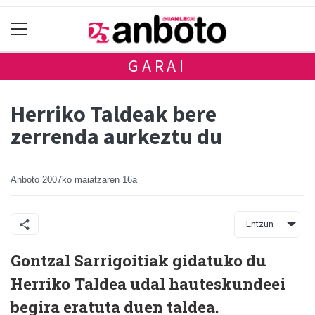
GARAI
Herriko Taldeak bere
zerrenda aurkeztu du
Anboto
2007ko maiatzaren 16a
Entzun
Gontzal Sarrigoitiak gidatuko du
Herriko Taldea udal hauteskundeei
begira eratuta duen taldea.