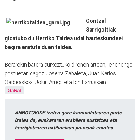
Gontzal
Sarrigoitiak
gidatuko du Herriko Taldea udal hauteskundeei
begira eratuta duen taldea.
Berarekin batera aurkeztuko direnen artean, lehenengo
postuetan dagoz Joserra Zabaleta, Juan Karlos
Oarbeaskoa, Jokin Arregi eta Ion Larruskain.
GARAI
ANBOTOKIDE izatea gure komunitatearen parte
izatea da, euskararen erabilera sustatzea eta
herrigintzaren aktibazioan pausoak ematea.