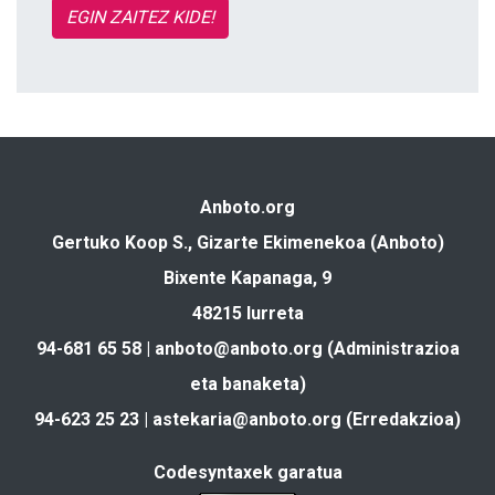
EGIN ZAITEZ KIDE!
Anboto.org
Gertuko Koop S., Gizarte Ekimenekoa (Anboto)
Bixente Kapanaga, 9
48215 Iurreta
94-681 65 58 |
anboto@anboto.org
(Administrazioa
eta banaketa)
94-623 25 23 |
astekaria@anboto.org
(Erredakzioa)
Codesyntaxek garatua