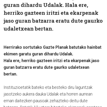
guran dihardu Udalak. Hala ere,
herriko gazteen iritzi eta ekarpenak
jaso guran batzarra eratu dute gaurko
udaletxean bertan.
Herrirako sortutako Gazte Planak batutako hainbat
ekimen garatu guran dihardu Udalak.
Hala ere, herriko gazteen iritzi eta ekarpenak jaso
guran batzarra eratu dute gaurko udaletxean
bertan.
Instituzioetatik bateko eta besteko diru laguntzak
jasotzeko aukera dauka Udalak eta horren aurrean
eman daitezken pausoak zehazteko deitu dute