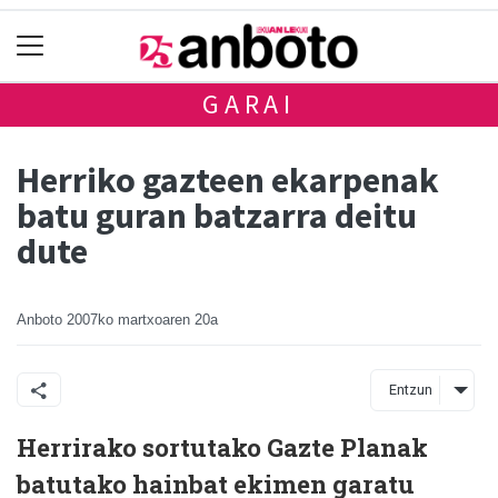
GARAI
Herriko gazteen ekarpenak
batu guran batzarra deitu
dute
Anboto
2007ko martxoaren 20a
Entzun
Herrirako sortutako Gazte Planak
batutako hainbat ekimen garatu