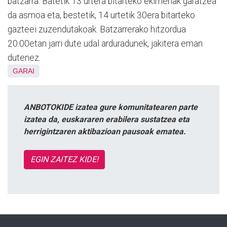
batzarra. Batetik 13 urtera bitarteko ekimenak garatzea
da asmoa eta, bestetik, 14 urtetik 30era bitarteko
gazteei zuzendutakoak. Batzarrerako hitzordua
20:00etan jarri dute udal arduradunek, jakitera eman
dutenez.
GARAI
ANBOTOKIDE izatea gure komunitatearen parte
izatea da, euskararen erabilera sustatzea eta
herrigintzaren aktibazioan pausoak ematea.
EGIN ZAITEZ KIDE!