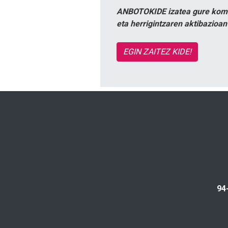
ANBOTOKIDE izatea gure komun
eta herrigintzaren aktibazioa
EGIN ZAITEZ KIDE!
94