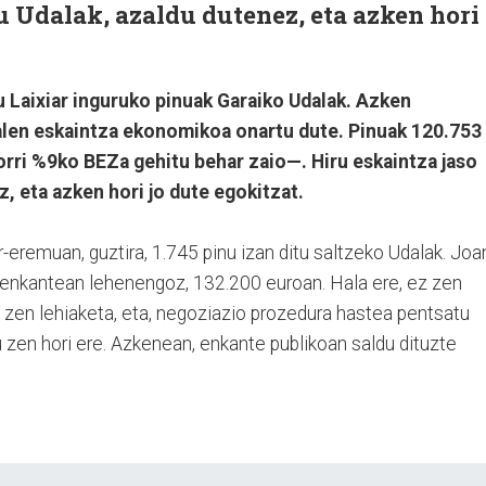
tu Udalak, azaldu dutenez, eta azken hori
 Laixiar inguruko pinuak Garaiko Udalak. Azken
alen eskaintza ekonomikoa onartu dute. Pinuak 120.753
rri %9ko BEZa gehitu behar zaio—. Hiru eskaintza jaso
z, eta azken hori jo dute egokitzat.
r-eremuan, guztira, 1.745 pinu izan ditu saltzeko Udalak. Joa
 enkantean lehenengoz, 132.200 euroan. Hala ere, ez zen
u zen lehiaketa, eta, negoziazio prozedura hastea pentsatu
u zen hori ere. Azkenean, enkante publikoan saldu dituzte