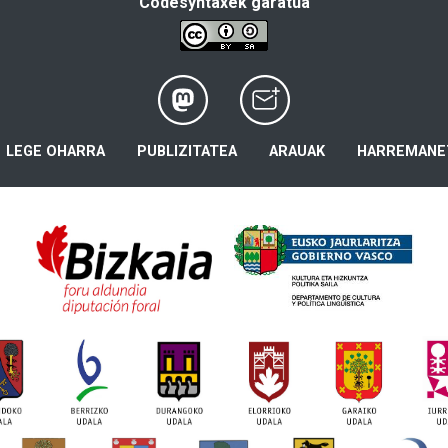
Codesyntaxek garatua
LEGE OHARRA
PUBLIZITATEA
ARAUAK
HARREMANE