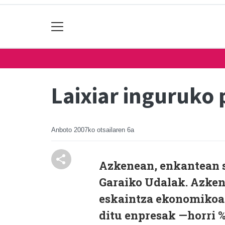
Laixiar inguruko 
Anboto
2007ko otsailaren 6a
Azkenean, enkantean s
Garaiko Udalak. Azken
eskaintza ekonomikoa 
ditu enpresak —horri 