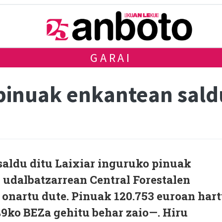
GARAI
pinuak enkantean saldu
aldu ditu Laixiar inguruko pinuak
 udalbatzarrean Central Forestalen
onartu dute. Pinuak 120.753 euroan har
%9ko BEZa gehitu behar zaio—. Hiru