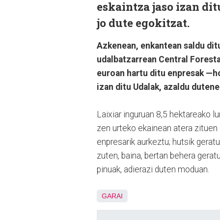
eskaintza jaso izan di
jo dute egokitzat.
Azkenean, enkantean saldu ditu
udalbatzarrean Central Forest
euroan hartu ditu enpresak —ho
izan ditu Udalak, azaldu dutene
Laixiar inguruan 8,5 hektareako lu
zen urteko ekainean atera zituen
enpresarik aurkeztu; hutsik gerat
zuten, baina, bertan behera gerat
pinuak, adierazi duten moduan.
GARAI