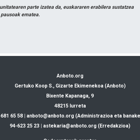
itatearen parte izatea da, euskararen erabilera sustatzea
n pausoak ematea.
Anboto.org
Gertuko Koop S., Gizarte Ekimenekoa (Anboto)
Bixente Kapanaga, 9
48215 Iurreta
-681 65 58 |
anboto@anboto.org
(Administrazioa eta banake
94-623 25 23 |
astekaria@anboto.org
(Erredakzioa)