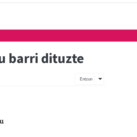
 barri dituzte
Entzun
tu