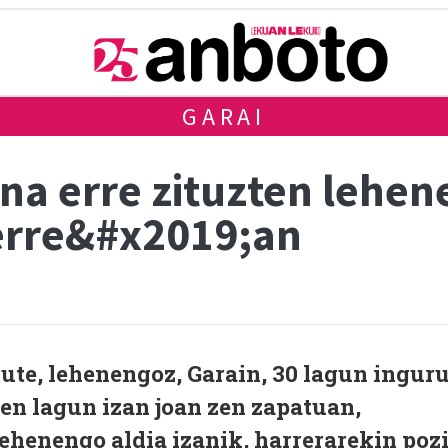
GARAI
ina erre zituzten lehe
erre&#x2019;an
ute, lehenengoz, Garain, 30 lagun ingur
ten lagun izan joan zen zapatuan,
lehenengo aldia izanik, harrerarekin poz