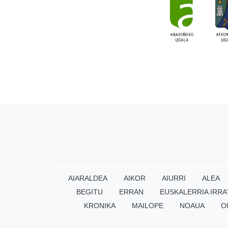
AIARALDEA
AIKOR
AIURRI
ALEA
BEGITU
ERRAN
EUSKALERRIA IRRA
KRONIKA
MAILOPE
NOAUA
O