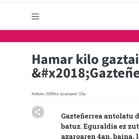
Hamar kilo gazta
&#x2018;Gazteñ
Anboto
2006ko azaroaren 10a
Gazteñerrea antolatu d
batuz. Eguraldia ez zu
azaroaren 4an, baina, 