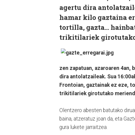
agertu dira antolatzail
hamar kilo gaztaina er
tortilla, gazta… hainba
trikitilariek girotuta
zen zapatuan, azaroaren 4an, ba
dira antolatzaileak. Sua 16:00a
Frontoian, gaztainak ez eze, to
trikitilariek girotutako merien
Olentzero abesten batutako diruar
baina, atzeratuz joan da, eta Gaz
gura lukete jarraitzea.