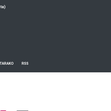
ta)
TARAKO
RSS