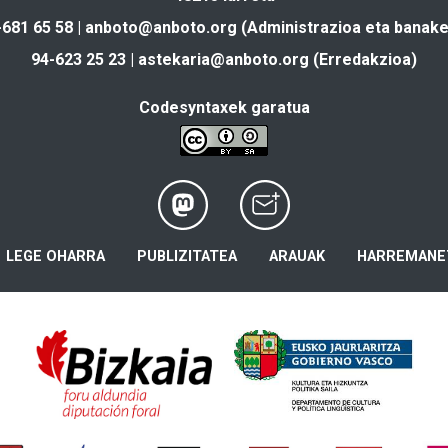
-681 65 58 |
anboto@anboto.org
(Administrazioa eta banake
94-623 25 23 |
astekaria@anboto.org
(Erredakzioa)
Codesyntaxek garatua
LEGE OHARRA
PUBLIZITATEA
ARAUAK
HARREMANE