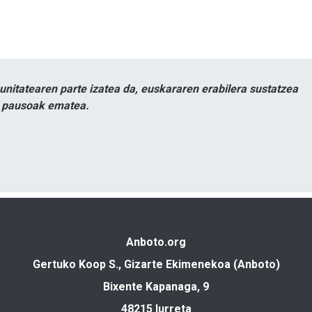
itatearen parte izatea da, euskararen erabilera sustatzea
n pausoak ematea.
Anboto.org
Gertuko Koop S., Gizarte Ekimenekoa (Anboto)
Bixente Kapanaga, 9
48215 Iurreta