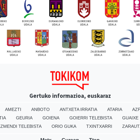
Gertuko informazioa, euskaraz
AMEZTI
ANBOTO
ANTXETA IRRATIA
ATARIA
AZP
TIA
GEURIA
GOIENA
GOIERRI TELEBISTA
GUAIXE
IZMENDI TELEBISTA
ORIO GUKA
TXINTXARRI
ZARAUT