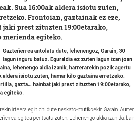
eak. Sua 16:00ak aldera isiotu zuten,
retzeko. Frontoian, gaztainak ez eze,
t jaki prest zituzten 19:00etarako,
ko merienda egiteko.
Gazteñerrea antolatu dute, lehenengoz, Garain, 30
lagun inguru batuz. Eguraldia ez zuten lagun izan joan
ina, lehenengo aldia izanik, harrerarekin pozik agertu
k aldera isiotu zuten, hamar kilo gaztaina erretzeko.
rtilla, gazta… hainbat jaki prest zituzten 19:00etarako,
da egiteko.
ekin irteera egin ohi dute neskato-mutikoekin Garain. Aurten
teñerrea egitea pentsatu zuten. Lehenengo aldia izan da, bai