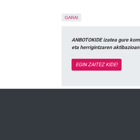
GARAI
ANBOTOKIDE izatea gure komun
eta herrigintzaren aktibazioa
EGIN ZAITEZ KIDE!