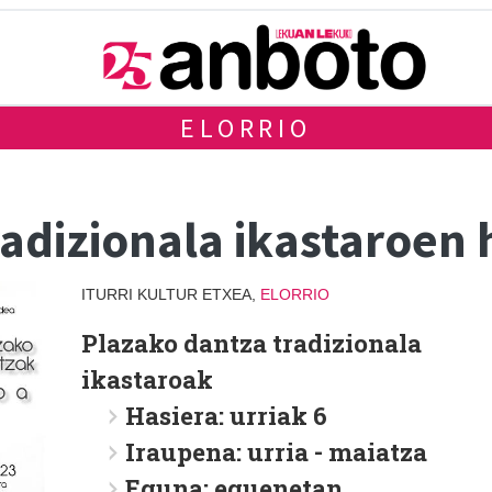
ELORRIO
adizionala ikastaroen 
ITURRI KULTUR ETXEA,
ELORRIO
Plazako dantza tradizionala
ikastaroak
Hasiera: urriak 6
Iraupena: urria - maiatza
Eguna: eguenetan