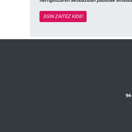
herrigintzaren aktibazioan pausoak ematea
EGIN ZAITEZ KIDE!
94