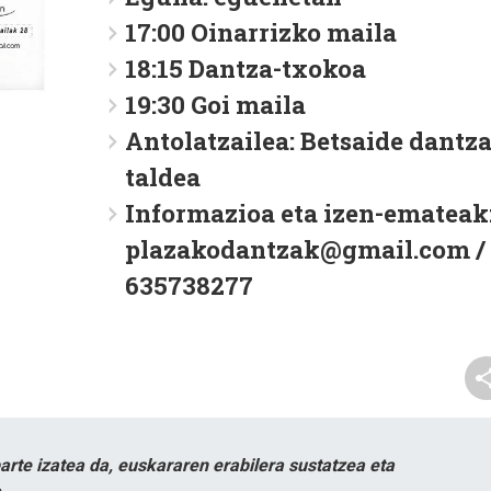
17:00 Oinarrizko maila
18:15 Dantza-txokoa
19:30 Goi maila
Antolatzailea: Betsaide dantza
taldea
Informazioa eta izen-emateak
plazakodantzak@gmail.com /
635738277
te izatea da, euskararen erabilera sustatzea eta