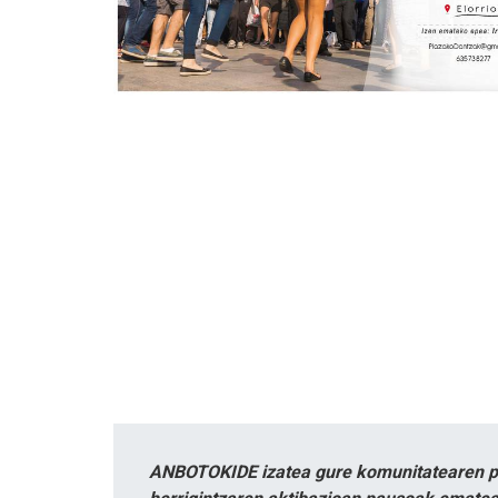
ANBOTOKIDE izatea gure komunitatearen par