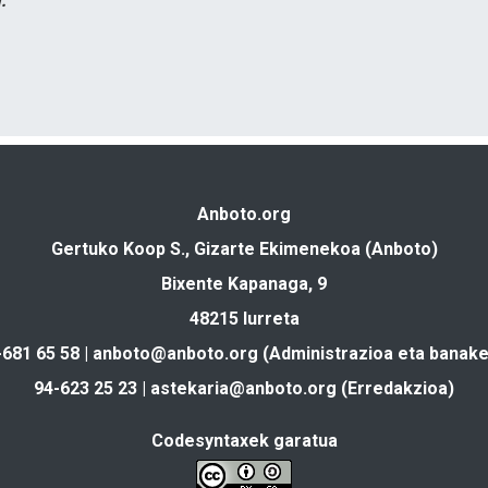
.
Anboto.org
Gertuko Koop S., Gizarte Ekimenekoa (Anboto)
Bixente Kapanaga, 9
48215 Iurreta
-681 65 58 |
anboto@anboto.org
(Administrazioa eta banake
94-623 25 23 |
astekaria@anboto.org
(Erredakzioa)
Codesyntaxek garatua