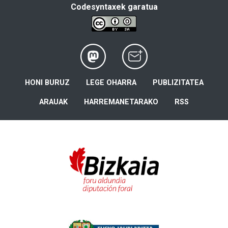
Codesyntaxek garatua
HONI BURUZ
LEGE OHARRA
PUBLIZITATEA
ARAUAK
HARREMANETARAKO
RSS