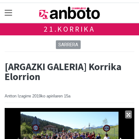
21.KORRIKA
SARRERA
[ARGAZKI GALERIA] Korrika
Elorrion
Antton Izagirre
2019ko apirilaren 15a