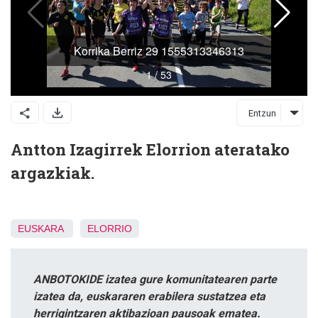
Entzun
Antton Izagirrek Elorrion ateratako
argazkiak.
EUSKARA
ELORRIO
ANBOTOKIDE izatea gure komunitatearen parte
izatea da, euskararen erabilera sustatzea eta
herrigintzaren aktibazioan pausoak ematea.