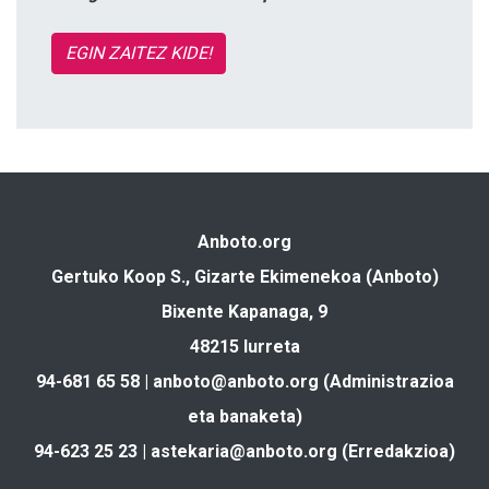
EGIN ZAITEZ KIDE!
Anboto.org
Gertuko Koop S., Gizarte Ekimenekoa (Anboto)
Bixente Kapanaga, 9
48215 Iurreta
94-681 65 58 |
anboto@anboto.org
(Administrazioa
eta banaketa)
94-623 25 23 |
astekaria@anboto.org
(Erredakzioa)