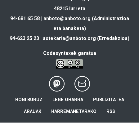
48215 Iurreta
94-681 65 58 |
anboto@anboto.org
(Administrazioa
eta banaketa)
94-623 25 23 |
astekaria@anboto.org
(Erredakzioa)
Codesyntaxek garatua
HONI BURUZ
LEGE OHARRA
PUBLIZITATEA
ARAUAK
HARREMANETARAKO
RSS