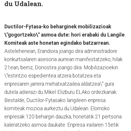
du Udalean.
Ductilor-Fytasa-ko beharginek mobilizazioak
\"gogortzeko\" asmoa dute: hori erabaki du Langile
Komiteak aste honetan egindako batzarrean.
Astelehenean, Erandiora joango dira administradore
konkurtsalaren asesoria aurrean manifestatzeko, hilak
21ean, berriz, Donostira joango dira. Mobilizazioekin
\"estintzio espedientea atzera botatzea eta
enpresaren jarrera mehatxatzailea aldatzea\" gura
dutela adierazi du Mikel Elizburu ELAko ordezkariak.
Bestalde, Ductilor-Fytasako langileen enpresa
komiteak mozioa aurkeztu du Udalean. Elorrioko
enpresak 120 behargin dauzka, horietatik 21 pertsona
kaleratzeko asmoa daukate. Enpresa irailaren 15etik