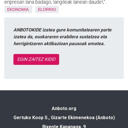
enpresan lana badago; langileak lanean daude\".
EKONOMIA
ELORRIO
ANBOTOKIDE izatea gure komunitatearen parte
izatea da, euskararen erabilera sustatzea eta
herrigintzaren aktibazioan pausoak ematea.
EGIN ZAITEZ KIDE!
Anboto.org
Gertuko Koop S., Gizarte Ekimenekoa (Anboto)
Bixente Kapanaga, 9