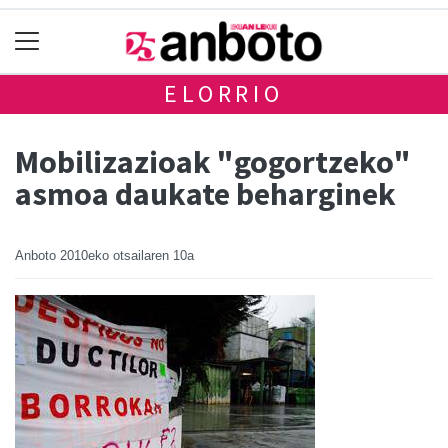
ELORRIO
Mobilizazioak "gogortzeko"
asmoa daukate beharginek
Anboto
2010eko otsailaren 10a