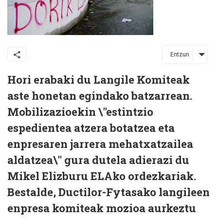
Entzun
Hori erabaki du Langile Komiteak
aste honetan egindako batzarrean.
Mobilizazioekin \"estintzio
espedientea atzera botatzea eta
enpresaren jarrera mehatxatzailea
aldatzea\" gura dutela adierazi du
Mikel Elizburu ELAko ordezkariak.
Bestalde, Ductilor-Fytasako langileen
enpresa komiteak mozioa aurkeztu