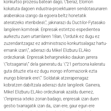
konkurtso prozesu batean dago; \"beraz, Elorrion
kokatuta dagoen industria-proiektuaren sendotasunaren
araberakoa izango da egoera beltz honetatik
ateratzeko irtenbidea\", jakinarazi du Ductilor-Fytasako
langileen komiteak. Enpresak estintzio espedientea
aurkeztu zuen urtarrilaren 18an, \"ordutik ez dugu ez
zuzendaritzagaz ez administrazio konkurtsalagaz hartu-
emanik izan\", adierazi du Mikel Elizburu ELAko
ordezkariak. Enpresak beharginekiko daukan jarrera
\"lotsagarria\" dela gaineratu du: \"21 pertsona kaleratu
guta dituzte eta ez dugu inongo informaziorik ezta
inungo bilerarik ere\". Soldatak atzerapenagaz
kobratzen dabiltzala adierazi dute langileek. Gainera,
Mikel Elizburu ELAko ordezkariak azaldu duenez,
\"enpresa ixteko zorian badago, enpresak izan duen
gestio txarragatik izan da;, izan ere, gaur egun ere