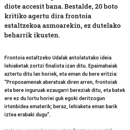
diote accesit bana. Bestalde, 20 boto
kritiko agertu dira frontoia
estaltzekoa asmoarekin, ez dutelako
beharrik ikusten.
Frontoia estaltzeko Udalak antolatutako ideia
lehiaketak zortzi finalista izan ditu. Epaimahaiak
aztertu ditu lan horiek, eta eman du bere eritzia:
“Proposamenak aberatsak diren arren, frontoiak
eta bere inguruak ezaugarri bereziak ditu, eta batek
ere ez du lortu horiei guk egoki deritzogun
irtenbidea ematerik; beraz, lehiaketa eman barik
iztea erabaki dugu”.