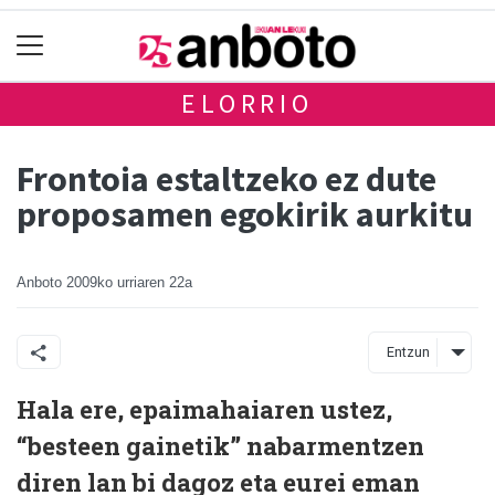
ELORRIO
Frontoia estaltzeko ez dute
proposamen egokirik aurkitu
Anboto
2009ko urriaren 22a
Entzun
Hala ere, epaimahaiaren ustez,
“besteen gainetik” nabarmentzen
diren lan bi dagoz eta eurei eman