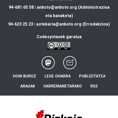
94-681 65 58 |
anboto@anboto.org
(Administrazioa
eta banaketa)
94-623 25 23 |
astekaria@anboto.org
(Erredakzioa)
Codesyntaxek garatua
HONI BURUZ
LEGE OHARRA
PUBLIZITATEA
ARAUAK
HARREMANETARAKO
RSS