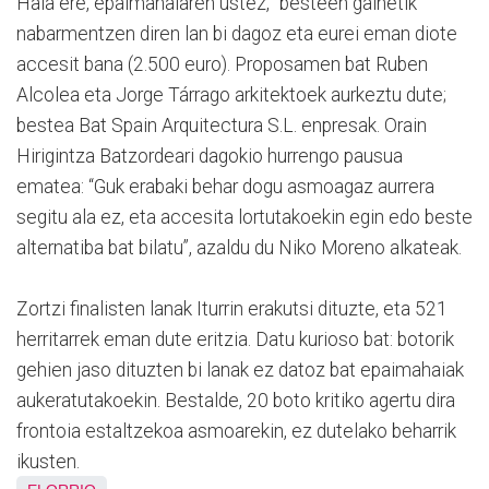
Hala ere, epaimahaiaren ustez, “besteen gainetik”
nabarmentzen diren lan bi dagoz eta eurei eman diote
accesit bana (2.500 euro). Proposamen bat Ruben
Alcolea eta Jorge Tárrago arkitektoek aurkeztu dute;
bestea Bat Spain Arquitectura S.L. enpresak. Orain
Hirigintza Batzordeari dagokio hurrengo pausua
ematea: “Guk erabaki behar dogu asmoagaz aurrera
segitu ala ez, eta accesita lortutakoekin egin edo beste
alternatiba bat bilatu”, azaldu du Niko Moreno alkateak.
Zortzi finalisten lanak Iturrin erakutsi dituzte, eta 521
herritarrek eman dute eritzia. Datu kurioso bat: botorik
gehien jaso dituzten bi lanak ez datoz bat epaimahaiak
aukeratutakoekin. Bestalde, 20 boto kritiko agertu dira
frontoia estaltzekoa asmoarekin, ez dutelako beharrik
ikusten.