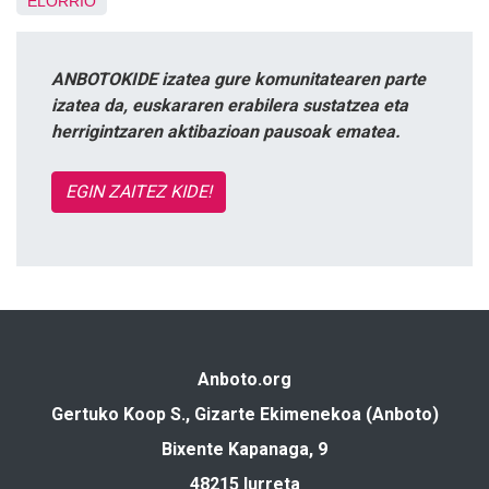
ELORRIO
ANBOTOKIDE izatea gure komunitatearen parte
izatea da, euskararen erabilera sustatzea eta
herrigintzaren aktibazioan pausoak ematea.
EGIN ZAITEZ KIDE!
Anboto.org
Gertuko Koop S., Gizarte Ekimenekoa (Anboto)
Bixente Kapanaga, 9
48215 Iurreta