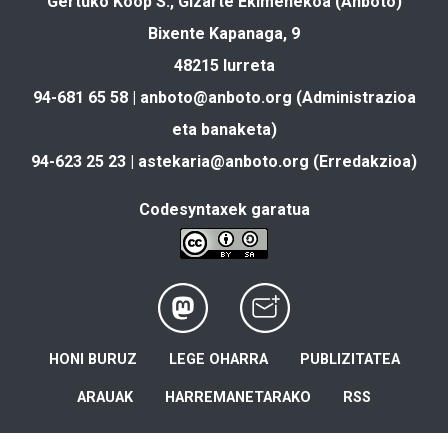
Gertuko Koop S., Gizarte Ekimenekoa (Anboto)
Bixente Kapanaga, 9
48215 Iurreta
94-681 65 58 |
anboto@anboto.org
(Administrazioa
eta banaketa)
94-623 25 23 |
astekaria@anboto.org
(Erredakzioa)
Codesyntaxek garatua
HONI BURUZ
LEGE OHARRA
PUBLIZITATEA
ARAUAK
HARREMANETARAKO
RSS