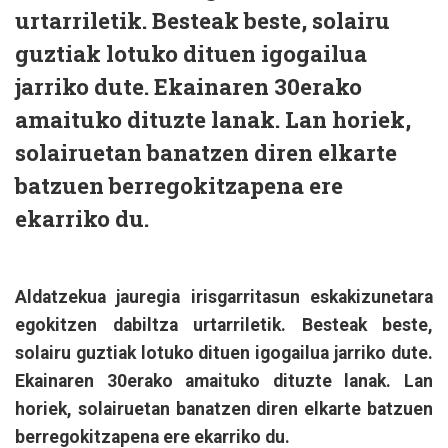
urtarriletik. Besteak beste, solairu
guztiak lotuko dituen igogailua
jarriko dute. Ekainaren 30erako
amaituko dituzte lanak. Lan horiek,
solairuetan banatzen diren elkarte
batzuen berregokitzapena ere
ekarriko du.
Aldatzekua jauregia irisgarritasun eskakizunetara
egokitzen dabiltza urtarriletik. Besteak beste,
solairu guztiak lotuko dituen igogailua jarriko dute.
Ekainaren 30erako amaituko dituzte lanak. Lan
horiek, solairuetan banatzen diren elkarte batzuen
berregokitzapena ere ekarriko du.