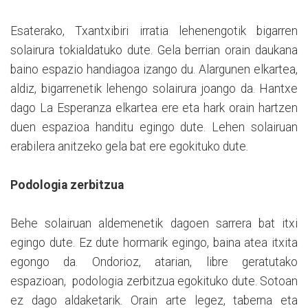
Esaterako, Txantxibiri irratia lehenengotik bigarren
solairura tokialdatuko dute. Gela berrian orain daukana
baino espazio handiagoa izango du. Alargunen elkartea,
aldiz, bigarrenetik lehengo solairura joango da. Hantxe
dago La Esperanza elkartea ere eta hark orain hartzen
duen espazioa handitu egingo dute. Lehen solairuan
erabilera anitzeko gela bat ere egokituko dute.
Podologia zerbitzua
Behe solairuan aldemenetik dagoen sarrera bat itxi
egingo dute. Ez dute hormarik egingo, baina atea itxita
egongo da. Ondorioz, atarian, libre geratutako
espazioan, podologia zerbitzua egokituko dute. Sotoan
ez dago aldaketarik. Orain arte legez, taberna eta