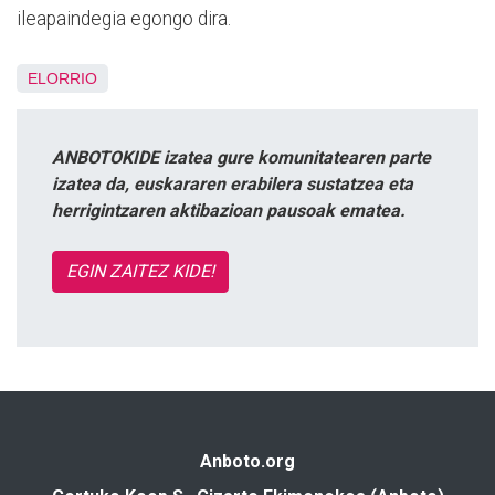
ileapaindegia egongo dira.
ELORRIO
ANBOTOKIDE izatea gure komunitatearen parte
izatea da, euskararen erabilera sustatzea eta
herrigintzaren aktibazioan pausoak ematea.
EGIN ZAITEZ KIDE!
Anboto.org