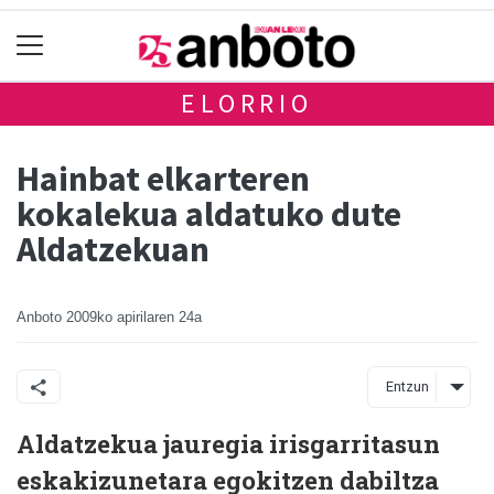
ELORRIO
Hainbat elkarteren
kokalekua aldatuko dute
Aldatzekuan
Anboto
2009ko apirilaren 24a
Entzun
Aldatzekua jauregia irisgarritasun
eskakizunetara egokitzen dabiltza