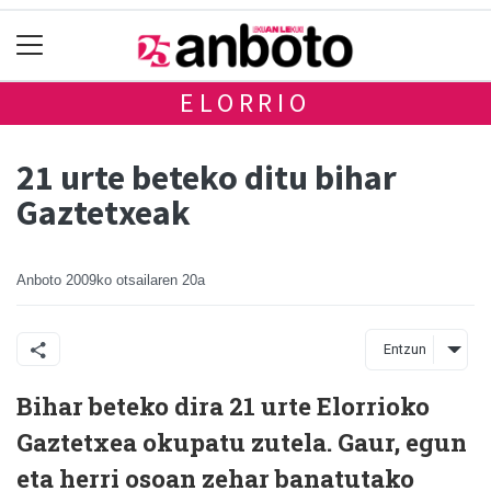
ELORRIO
21 urte beteko ditu bihar
Gaztetxeak
Anboto
2009ko otsailaren 20a
Entzun
Bihar beteko dira 21 urte Elorrioko
Gaztetxea okupatu zutela. Gaur, egun
eta herri osoan zehar banatutako