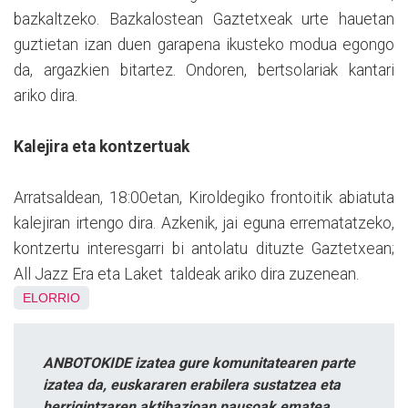
bazkaltzeko. Bazkalostean Gaztetxeak urte hauetan
guztietan izan duen garapena ikusteko modua egongo
da, argazkien bitartez. Ondoren, bertsolariak kantari
ariko dira.
Kalejira eta kontzertuak
Arratsaldean, 18:00etan, Kiroldegiko frontoitik abiatuta
kalejiran irtengo dira. Azkenik, jai eguna errematatzeko,
kontzertu interesgarri bi antolatu dituzte Gaztetxean;
All Jazz Era eta Laket taldeak ariko dira zuzenean.
ELORRIO
ANBOTOKIDE izatea gure komunitatearen parte
izatea da, euskararen erabilera sustatzea eta
herrigintzaren aktibazioan pausoak ematea.