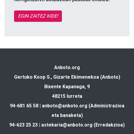
EGIN ZAITEZ KIDE!
Anboto.org
Gertuko Koop S., Gizarte Ekimenekoa (Anboto)
Bixente Kapanaga, 9
48215 Iurreta
94-681 65 58 |
anboto@anboto.org
(Administrazioa
eta banaketa)
94-623 25 23 |
astekaria@anboto.org
(Erredakzioa)