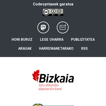
Codesyntaxek garatua
HONI BURUZ
LEGE OHARRA
PUBLIZITATEA
ARAUAK
HARREMANETARAKO
RSS