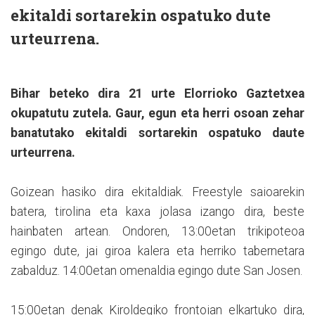
ekitaldi sortarekin ospatuko dute
urteurrena.
Bihar beteko dira 21 urte Elorrioko Gaztetxea
okupatutu zutela. Gaur, egun eta herri osoan zehar
banatutako ekitaldi sortarekin ospatuko daute
urteurrena.
Goizean hasiko dira ekitaldiak. Freestyle saioarekin
batera, tirolina eta kaxa jolasa izango dira, beste
hainbaten artean. Ondoren, 13:00etan trikipoteoa
egingo dute, jai giroa kalera eta herriko tabernetara
zabalduz. 14:00etan omenaldia egingo dute San Josen.
15:00etan denak Kiroldegiko frontoian elkartuko dira,