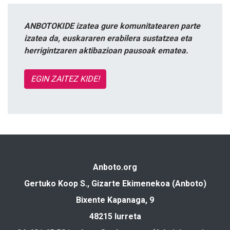
ANBOTOKIDE izatea gure komunitatearen parte
izatea da, euskararen erabilera sustatzea eta
herrigintzaren aktibazioan pausoak ematea.
EGIN ZAITEZ KIDE!
Anboto.org
Gertuko Koop S., Gizarte Ekimenekoa (Anboto)
Bixente Kapanaga, 9
48215 Iurreta