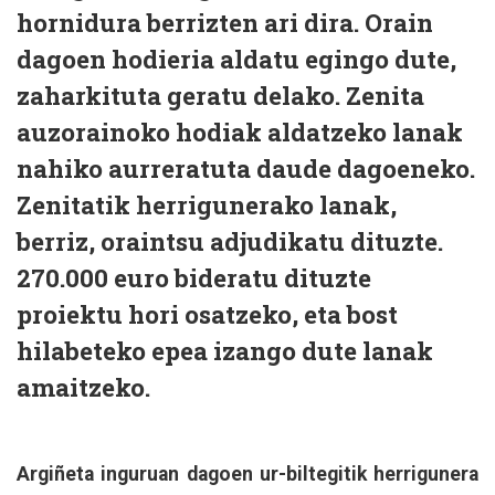
hornidura berrizten ari dira. Orain
dagoen hodieria aldatu egingo dute,
zaharkituta geratu delako. Zenita
auzorainoko hodiak aldatzeko lanak
nahiko aurreratuta daude dagoeneko.
Zenitatik herrigunerako lanak,
berriz, oraintsu adjudikatu dituzte.
270.000 euro bideratu dituzte
proiektu hori osatzeko, eta bost
hilabeteko epea izango dute lanak
amaitzeko.
Argiñeta inguruan dagoen ur-biltegitik herrigunera