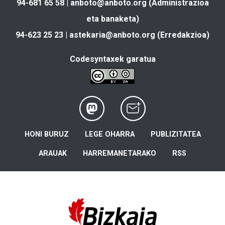
94-681 65 58 |
anboto@anboto.org
(Administrazioa
eta banaketa)
94-623 25 23 |
astekaria@anboto.org
(Erredakzioa)
Codesyntaxek garatua
HONI BURUZ
LEGE OHARRA
PUBLIZITATEA
ARAUAK
HARREMANETARAKO
RSS