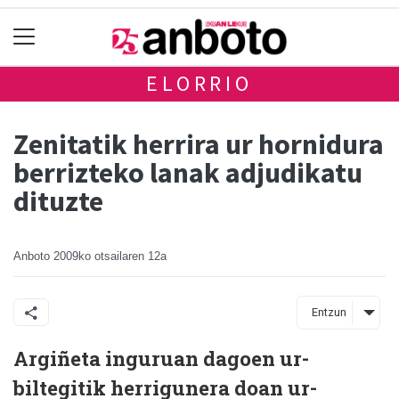
ELORRIO
Zenitatik herrira ur hornidura
berrizteko lanak adjudikatu
dituzte
Anboto
2009ko otsailaren 12a
Entzun
Argiñeta inguruan dagoen ur-
biltegitik herrigunera doan ur-