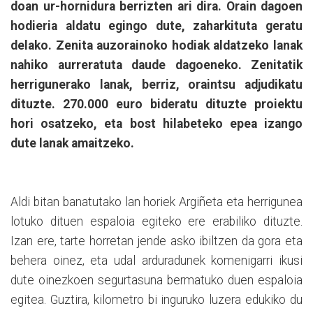
doan ur-hornidura berrizten ari dira. Orain dagoen
hodieria aldatu egingo dute, zaharkituta geratu
delako. Zenita auzorainoko hodiak aldatzeko lanak
nahiko aurreratuta daude dagoeneko. Zenitatik
herrigunerako lanak, berriz, oraintsu adjudikatu
dituzte. 270.000 euro bideratu dituzte proiektu
hori osatzeko, eta bost hilabeteko epea izango
dute lanak amaitzeko.
Aldi bitan banatutako lan horiek Argiñeta eta herrigunea
lotuko dituen espaloia egiteko ere erabiliko dituzte.
Izan ere, tarte horretan jende asko ibiltzen da gora eta
behera oinez, eta udal arduradunek komenigarri ikusi
dute oinezkoen segurtasuna bermatuko duen espaloia
egitea. Guztira, kilometro bi inguruko luzera edukiko du