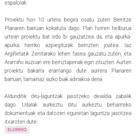
espaloiak.
Proiektu hori 10 urtera begira osatu zuten Berritze
Planaren barruan kokatuta dago. Plan horren helburua
urtean proiektu bat edo bi gauzatzea da, eta apurka-
apurka herriko azpiegiturak berrizten joatea. Iaz
Argiñetatik Zenitarako lehen fasea gauzatu zuten, eta
Aramiño auzoan ere berriztapenak egin zituzten. Aurten
proiektu bakarra eramango dute aurrera Planaren
barruan, tamainaz iazko biak adinakoa dena.
Aldunditik diru-laguntzak jasotzeko deialdia zabalik
dago. Udalak aurkeztu ditu aurkeztu beharrreko
dokumentuak eta datozen egunetan laguntza jasotzea
itxaroten dute.
ELORRIO