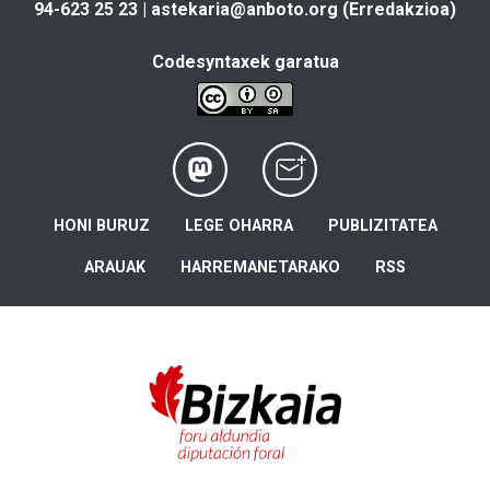
94-623 25 23 |
astekaria@anboto.org
(Erredakzioa)
Codesyntaxek garatua
HONI BURUZ
LEGE OHARRA
PUBLIZITATEA
ARAUAK
HARREMANETARAKO
RSS