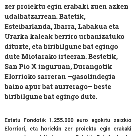
zer proiektu egin erabaki zuen azken
udalbatzarrean. Batetik,
Esteibarlanda, Ibarra, Labakua eta
Urarka kaleak berriro urbanizatuko
dituzte, eta biribilgune bat egingo
dute Miotarako irteeran. Bestetik,
San Pio X inguruan, Durangotik
Elorrioko sarreran –gasolindegia
baino apur bat aurrerago– beste
biribilgune bat egingo dute.
Estatu Fondotik 1.255.000 euro egokitu zaizkio
Elorriori, eta horiekin zer proiektu egin erabaki