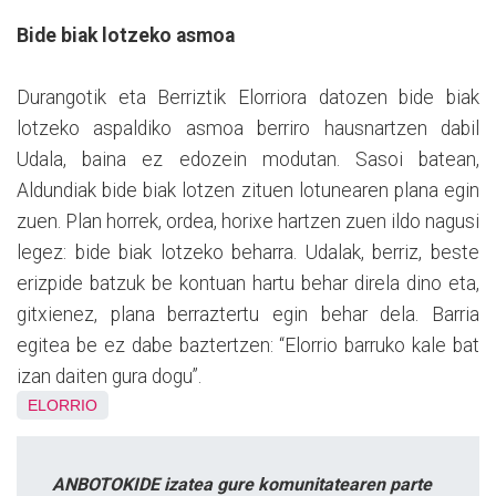
Bide biak lotzeko asmoa
Durangotik eta Berriztik Elorriora datozen bide biak
lotzeko aspaldiko asmoa berriro hausnartzen dabil
Udala, baina ez edozein modutan. Sasoi batean,
Aldundiak bide biak lotzen zituen lotunearen plana egin
zuen. Plan horrek, ordea, horixe hartzen zuen ildo nagusi
legez: bide biak lotzeko beharra. Udalak, berriz, beste
erizpide batzuk be kontuan hartu behar direla dino eta,
gitxienez, plana berraztertu egin behar dela. Barria
egitea be ez dabe baztertzen: “Elorrio barruko kale bat
izan daiten gura dogu”.
ELORRIO
ANBOTOKIDE izatea gure komunitatearen parte