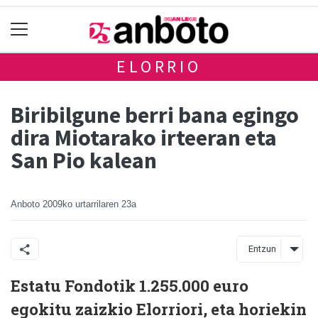
ELORRIO
Biribilgune berri bana egingo
dira Miotarako irteeran eta
San Pio kalean
Anboto
2009ko urtarrilaren 23a
Entzun
Estatu Fondotik 1.255.000 euro
egokitu zaizkio Elorriori, eta horiekin