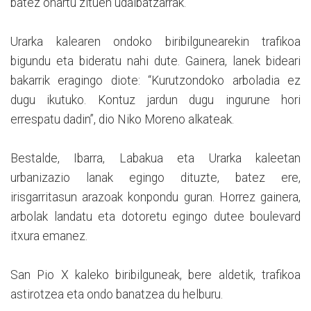
batez onartu zituen udalbatzarrak.
Urarka kalearen ondoko biribilgunearekin trafikoa
bigundu eta bideratu nahi dute. Gainera, lanek bideari
bakarrik eragingo diote: “Kurutzondoko arboladia ez
dugu ikutuko. Kontuz jardun dugu ingurune hori
errespatu dadin”, dio Niko Moreno alkateak.
Bestalde, Ibarra, Labakua eta Urarka kaleetan
urbanizazio lanak egingo dituzte, batez ere,
irisgarritasun arazoak konpondu guran. Horrez gainera,
arbolak landatu eta dotoretu egingo dutee boulevard
itxura emanez.
San Pio X kaleko biribilguneak, bere aldetik, trafikoa
astirotzea eta ondo banatzea du helburu.