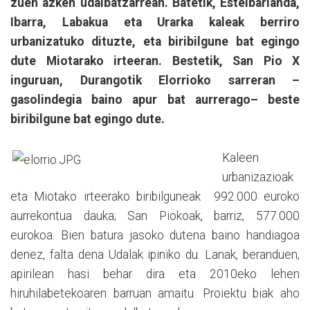
zuen azken udalbatzarrean. Batetik, Esteibarlanda,
Ibarra, Labakua eta Urarka kaleak berriro
urbanizatuko dituzte, eta biribilgune bat egingo
dute Miotarako irteeran. Bestetik, San Pio X
inguruan, Durangotik Elorrioko sarreran –
gasolindegia baino apur bat aurrerago– beste
biribilgune bat egingo dute.
Kaleen
urbanizazioak
eta Miotako irteerako biribilguneak 992.000 euroko
aurrekontua dauka; San Piokoak, barriz, 577.000
eurokoa. Bien batura jasoko dutena baino handiagoa
denez, falta dena Udalak ipiniko du. Lanak, beranduen,
apirilean hasi behar dira eta 2010eko lehen
hiruhilabetekoaren barruan amaitu. Proiektu biak aho