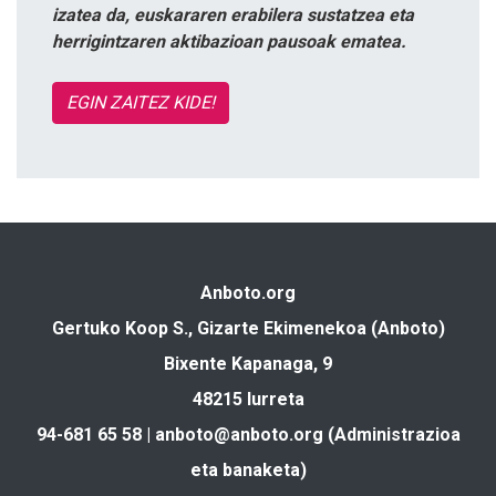
izatea da, euskararen erabilera sustatzea eta
herrigintzaren aktibazioan pausoak ematea.
EGIN ZAITEZ KIDE!
Anboto.org
Gertuko Koop S., Gizarte Ekimenekoa (Anboto)
Bixente Kapanaga, 9
48215 Iurreta
94-681 65 58 |
anboto@anboto.org
(Administrazioa
eta banaketa)