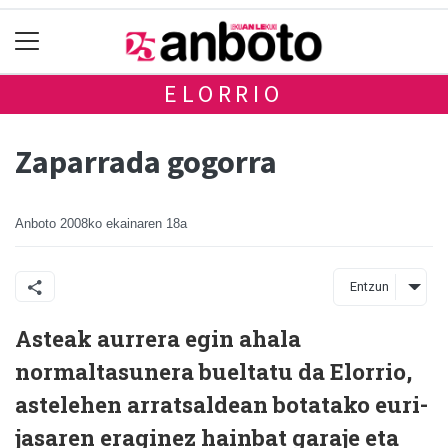
ELORRIO
Zaparrada gogorra
Anboto
2008ko ekainaren 18a
Entzun
Asteak aurrera egin ahala
normaltasunera bueltatu da Elorrio,
astelehen arratsaldean botatako euri-
jasaren eraginez hainbat garaje eta