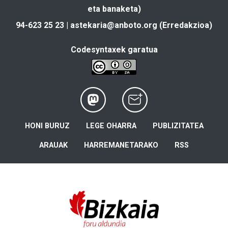
eta banaketa)
94-623 25 23 |
astekaria@anboto.org
(Erredakzioa)
Codesyntaxek garatua
HONI BURUZ
LEGE OHARRA
PUBLIZITATEA
ARAUAK
HARREMANETARAKO
RSS