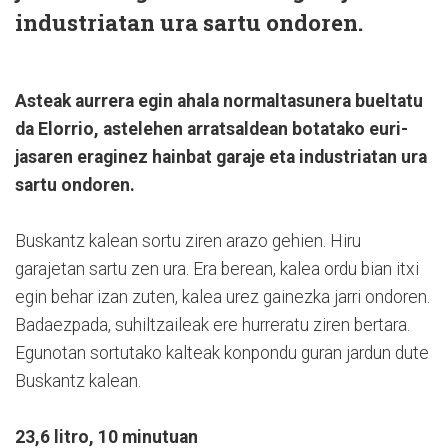
industriatan ura sartu ondoren.
Asteak aurrera egin ahala normaltasunera bueltatu
da Elorrio, astelehen arratsaldean botatako euri-
jasaren eraginez hainbat garaje eta industriatan ura
sartu ondoren.
Buskantz kalean sortu ziren arazo gehien. Hiru
garajetan sartu zen ura. Era berean, kalea ordu bian itxi
egin behar izan zuten, kalea urez gainezka jarri ondoren.
Badaezpada, suhiltzaileak ere hurreratu ziren bertara.
Egunotan sortutako kalteak konpondu guran jardun dute
Buskantz kalean.
23,6 litro, 10 minutuan