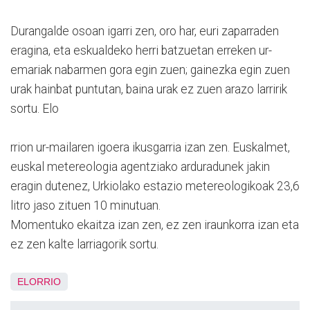
Durangalde osoan igarri zen, oro har, euri zaparraden
eragina, eta eskualdeko herri batzuetan erreken ur-
emariak nabarmen gora egin zuen; gainezka egin zuen
urak hainbat puntutan, baina urak ez zuen arazo larririk
sortu. Elo
rrion ur-mailaren igoera ikusgarria izan zen. Euskalmet,
euskal metereologia agentziako arduradunek jakin
eragin dutenez, Urkiolako estazio metereologikoak 23,6
litro jaso zituen 10 minutuan.
Momentuko ekaitza izan zen, ez zen iraunkorra izan eta
ez zen kalte larriagorik sortu.
ELORRIO