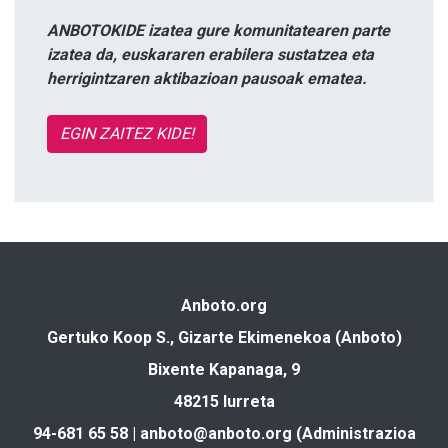
ANBOTOKIDE izatea gure komunitatearen parte
izatea da, euskararen erabilera sustatzea eta
herrigintzaren aktibazioan pausoak ematea.
EGIN ZAITEZ KIDE!
Anboto.org
Gertuko Koop S., Gizarte Ekimenekoa (Anboto)
Bixente Kapanaga, 9
48215 Iurreta
94-681 65 58 |
anboto@anboto.org
(Administrazioa