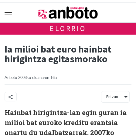
ELORRIO
Ia milioi bat euro hainbat
hirigintza egitasmorako
Anboto
2008ko ekainaren 16a
Entzun
Hainbat hirigintza-lan egin guran ia
milioi bat euroko kreditu erantsia
onartu du udalbatzarrak. 2007ko