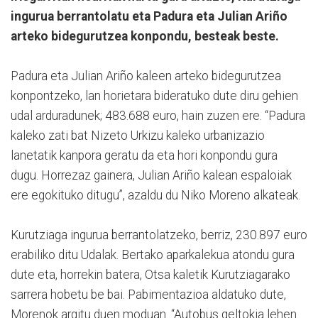
ingurua berrantolatu eta Padura eta Julian Ariño
arteko bidegurutzea konpondu, besteak beste.
Padura eta Julian Ariño kaleen arteko bidegurutzea
konpontzeko, lan horietara bideratuko dute diru gehien
udal arduradunek; 483.688 euro, hain zuzen ere. “Padura
kaleko zati bat Nizeto Urkizu kaleko urbanizazio
lanetatik kanpora geratu da eta hori konpondu gura
dugu. Horrezaz gainera, Julian Ariño kalean espaloiak
ere egokituko ditugu”, azaldu du Niko Moreno alkateak.
Kurutziaga ingurua berrantolatzeko, berriz, 230.897 euro
erabiliko ditu Udalak. Bertako aparkalekua atondu gura
dute eta, horrekin batera, Otsa kaletik Kurutziagarako
sarrera hobetu be bai. Pabimentazioa aldatuko dute,
Morenok argitu duen moduan. “Autobus geltokia lehen