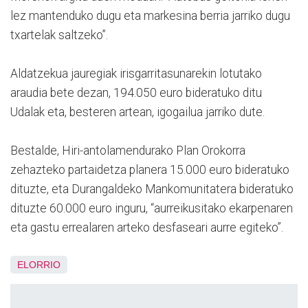
lez mantenduko dugu eta markesina berria jarriko dugu
txartelak saltzeko”.
Aldatzekua jauregiak irisgarritasunarekin lotutako
araudia bete dezan, 194.050 euro bideratuko ditu
Udalak eta, besteren artean, igogailua jarriko dute.
Bestalde, Hiri-antolamendurako Plan Orokorra
zehazteko partaidetza planera 15.000 euro bideratuko
dituzte, eta Durangaldeko Mankomunitatera bideratuko
dituzte 60.000 euro inguru, “aurreikusitako ekarpenaren
eta gastu errealaren arteko desfaseari aurre egiteko”.
ELORRIO