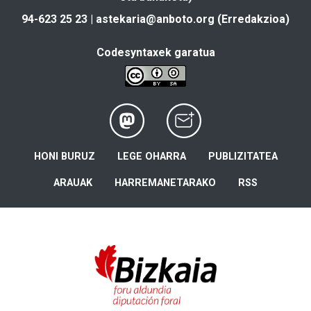
94-623 25 23 |
astekaria@anboto.org
(Erredakzioa)
Codesyntaxek garatua
HONI BURUZ
LEGE OHARRA
PUBLIZITATEA
ARAUAK
HARREMANETARAKO
RSS