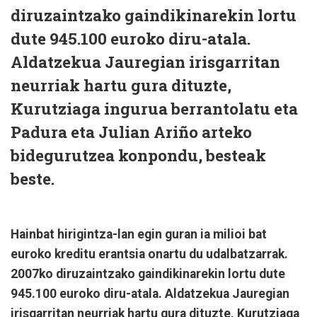
diruzaintzako gaindikinarekin lortu
dute 945.100 euroko diru-atala.
Aldatzekua Jauregian irisgarritan
neurriak hartu gura dituzte,
Kurutziaga ingurua berrantolatu eta
Padura eta Julian Ariño arteko
bidegurutzea konpondu, besteak
beste.
Hainbat hirigintza-lan egin guran ia milioi bat
euroko kreditu erantsia onartu du udalbatzarrak.
2007ko diruzaintzako gaindikinarekin lortu dute
945.100 euroko diru-atala. Aldatzekua Jauregian
irisgarritan neurriak hartu gura dituzte, Kurutziaga