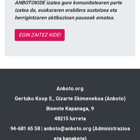
ANBOTOKIDE izatea gure komunitatearen parte
izatea da, euskararen erabilera sustatzea eta
herrigintzaren aktibazioan pausoak ematea.
EGIN ZAITEZ KIDE!
Anboto.org
Gertuko Koop S., Gizarte Ekimenekoa (Anboto)
Bixente Kapanaga, 9
48215 Iurreta
94-681 65 58 |
anboto@anboto.org
(Administrazioa
eta banaketa)