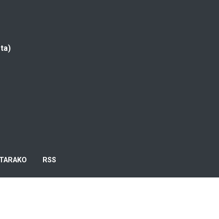
ta)
TARAKO
RSS