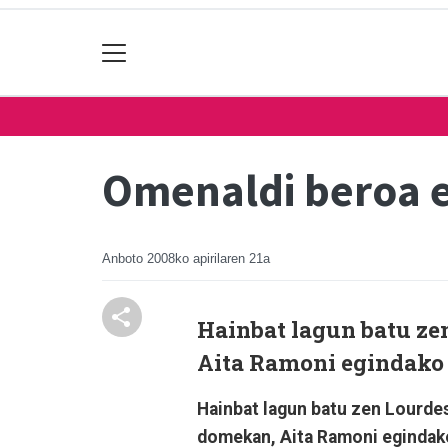
Omenaldi beroa e
Anboto
2008ko apirilaren 21a
Hainbat lagun batu z
Aita Ramoni egindako 
Hainbat lagun batu zen Lourde
domekan, Aita Ramoni egindako