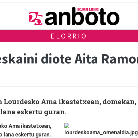
ELORRIO
skaini diote Aita Ramo
en Lourdesko Ama ikastetxean, domekan,
lana eskertu guran.
sko Ama ikastetxean,
 lana eskertu guran.