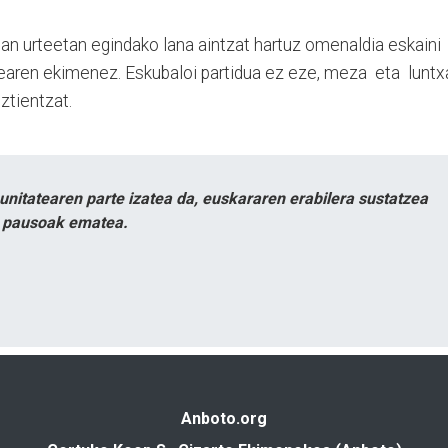
n urteetan egindako lana aintzat hartuz omenaldia eskaini
tearen ekimenez. Eskubaloi partidua ez eze, meza eta luntx
ztientzat.
itatearen parte izatea da, euskararen erabilera sustatzea
n pausoak ematea.
Anboto.org