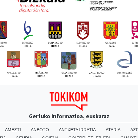
Gertuko informazioa, euskaraz
AMEZTI
ANBOTO
ANTXETA IRRATIA
ATARIA
AZP