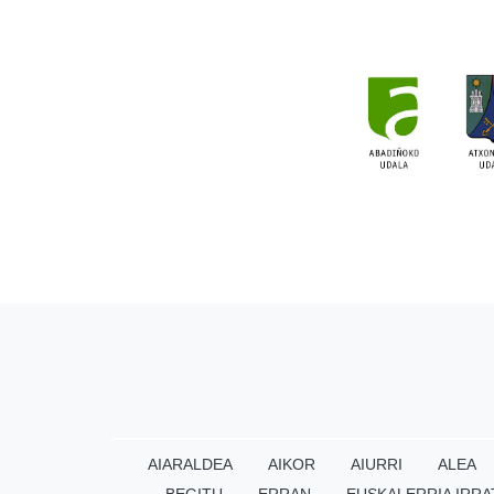
AIARALDEA
AIKOR
AIURRI
ALEA