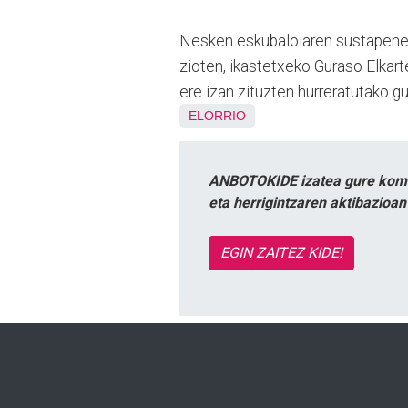
Nesken eskubaloiaren sustapenea
zioten, ikastetxeko Guraso Elkar
ere izan zituzten hurreratutako gu
ELORRIO
ANBOTOKIDE izatea gure komun
eta herrigintzaren aktibazioa
EGIN ZAITEZ KIDE!