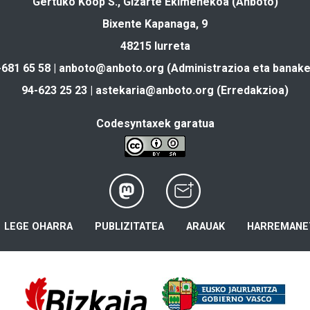
Gertuko Koop S., Gizarte Ekimenekoa (Anboto)
Bixente Kapanaga, 9
48215 Iurreta
-681 65 58 |
anboto@anboto.org
(Administrazioa eta banake
94-623 25 23 |
astekaria@anboto.org
(Erredakzioa)
Codesyntaxek garatua
LEGE OHARRA
PUBLIZITATEA
ARAUAK
HARREMANE