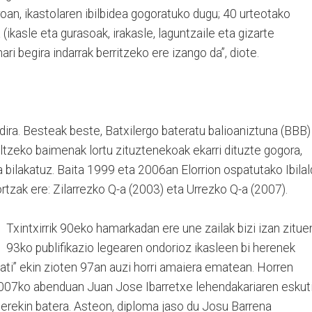
giroan, ikastolaren ibilbidea gogoratuko dugu; 40 urteotako
ikasle eta gurasoak, irakasle, laguntzaile eta gizarte
nari begira indarrak berritzeko ere izango da”, diote.
 dira. Besteak beste, Batxilergo bateratu balioaniztuna (BBB)
tzeko baimenak lortu zituztenekoak ekarri dituzte gogora,
bilakatuz. Baita 1999 eta 2006an Elorrion ospatutako Ibilal
rtzak ere: Zilarrezko Q-a (2003) eta Urrezko Q-a (2007).
Txintxirrik 90eko hamarkadan ere une zailak bizi izan zitue
93ko publifikazio legearen ondorioz ikasleen bi herenek
 bati” ekin zioten 97an auzi horri amaiera ematean. Horren
 2007ko abenduan Juan Jose Ibarretxe lehendakariaren eskut
derekin batera. Asteon, diploma jaso du Josu Barrena