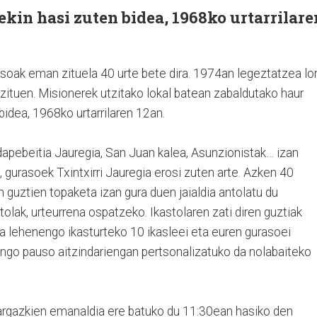
ekin hasi zuten bidea, 1968ko urtarrilare
usoak eman zituela 40 urte bete dira. 1974an legeztatzea lo
u zituen. Misionerek utzitako lokal batean zabaldutako haur
bidea, 1968ko urtarrilaren 12an.
dapebeitia Jauregia, San Juan kalea, Asunzionistak… izan
, gurasoek Txintxirri Jauregia erosi zuten arte. Azken 40
n guztien topaketa izan gura duen jaialdia antolatu du
stolak, urteurrena ospatzeko. Ikastolaren zati diren guztiak
ta lehenengo ikasturteko 10 ikasleei eta euren gurasoei
ngo pauso aitzindariengan pertsonalizatuko da nolabaiteko
argazkien emanaldia ere batuko du 11:30ean hasiko den