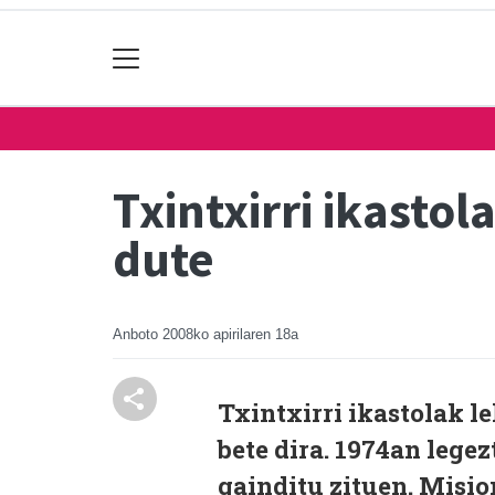
Txintxirri ikasto
dute
Anboto
2008ko apirilaren 18a
Txintxirri ikastolak 
bete dira. 1974an legez
gainditu zituen. Misio