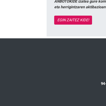
ANBOTOKIDE izatea gure komun
eta herrigintzaren aktibazioa
EGIN ZAITEZ KIDE!
94