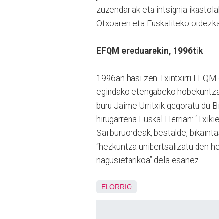
zuzendariak eta intsignia ikasto
Otxoaren eta Euskaliteko ordezkar
EFQM ereduarekin, 1996tik
1996an hasi zen Txintxirri EFQM 
egindako etengabeko hobekuntzare
buru Jaime Urritxik gogoratu du B
hirugarrena Euskal Herrian: “Txiki
Sailburuordeak, bestalde, bikaint
“hezkuntza unibertsalizatu den h
nagusietarikoa” dela esanez.
ELORRIO