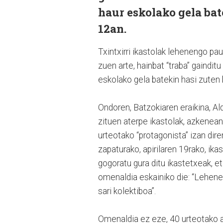
haur eskolako gela bat
12an.
Txintxirri ikastolak lehenengo pa
zuen arte, hainbat “traba” gaindit
eskolako gela batekin hasi zuten 
Ondoren, Batzokiaren eraikina, Al
zituen aterpe ikastolak, azkenean
urteotako “protagonista” izan dire
zapaturako, apirilaren 19rako, ika
gogoratu gura ditu ikastetxeak, e
omenaldia eskainiko die: “Lehene
sari kolektiboa”.
Omenaldia ez eze, 40 urteotako 