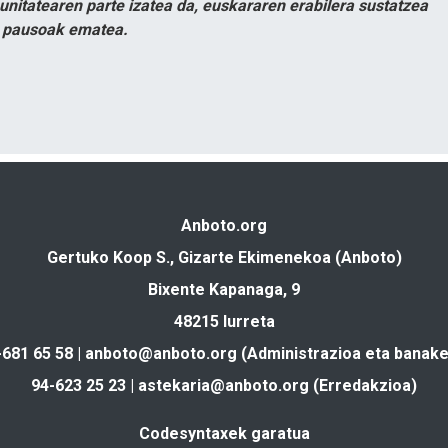
itatearen parte izatea da, euskararen erabilera sustatzea
n pausoak ematea.
Anboto.org
Gertuko Koop S., Gizarte Ekimenekoa (Anboto)
Bixente Kapanaga, 9
48215 Iurreta
-681 65 58 |
anboto@anboto.org
(Administrazioa eta banake
94-623 25 23 |
astekaria@anboto.org
(Erredakzioa)
Codesyntaxek garatua