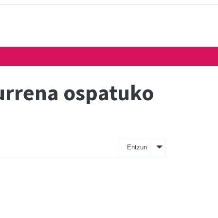
eurrena ospatuko
Entzun