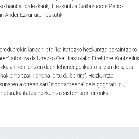
lako hainbat ordezkarik, Hezkuntza Sailburuorde Pedro
i Ander Ezkurraren eskutik.
ereduarekin lanean, eta “kalitatezko hezkuntza eskaintzeko
n” aitortza da Urrezko Q-a. Ikastolako Errektore Kontseilu
izkaian hori lortzen duen lehenengo ikastola izan dela, eta
enak emaitzarik onena lortu du berriro”. Hezkuntza
asunaren alorrean sari “inportanteena” dela gogoratu du,
onetan, kalitatea hezkuntza sistemaren erronka