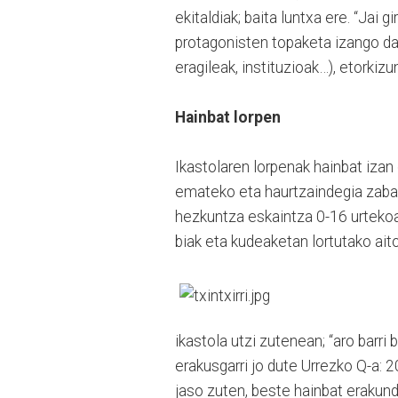
ekitaldiak; baita luntxa ere. “Jai 
protagonisten topaketa izango da (
eragileak, instituzioak…), etorkizu
Hainbat lorpen
Ikastolaren lorpenak hainbat izan
emateko eta haurtzaindegia zabal
hezkuntza eskaintza 0-16 urtekoa 
biak eta kudeaketan lortutako aito
ikastola utzi zutenean; “aro barri
erakusgarri jo dute Urrezko Q-a:
jaso zuten, beste hainbat erakun