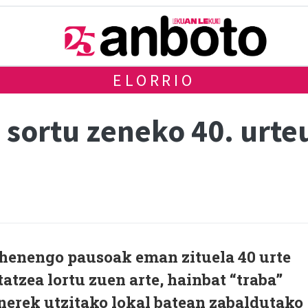
ELORRIO
la sortu zeneko 40. urt
lehenengo pausoak eman zituela 40 urte
tatzea lortu zuen arte, hainbat “traba”
nerek utzitako lokal batean zabaldutako