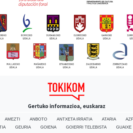
Gertuko informazioa, euskaraz
AMEZTI
ANBOTO
ANTXETA IRRATIA
ATARIA
AZP
TIA
GEURIA
GOIENA
GOIERRI TELEBISTA
GUAIXE