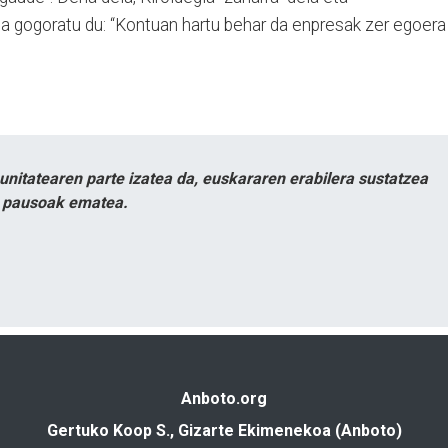
 gogoratu du: “Kontuan hartu behar da enpresak zer egoera
itatearen parte izatea da, euskararen erabilera sustatzea
n pausoak ematea.
Anboto.org
Gertuko Koop S., Gizarte Ekimenekoa (Anboto)