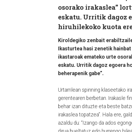
osorako irakaslea” lor
eskatu. Urritik dagoz e
hiruhilekoko kuota ere
Kiroldegiko zenbait erabiltzail
Ikasturtea hasi zenetik hainbat
ikastaroak emateko urte osorak
eskatu. Urritik dagoz egoera ho
beherapenik gabe”.
Urtarrilean spinning klaseetako ir
gerentearen berbetan. Irakasle fi
behar izan dituzte eta beste batz
irakaslea topatzea”. Hala ere, g
azaldu du: “Izango da ados egongo
dirua bueltatuz edo hurrengo hile