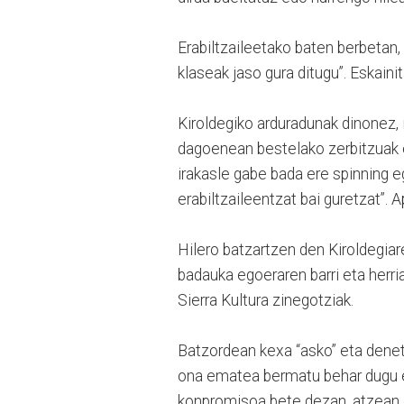
Erabiltzaileetako baten berbetan,
klaseak jaso gura ditugu”. Eskaini
Kiroldegiko arduradunak dinonez, i
dagoenean bestelako zerbitzuak es
irakasle gabe bada ere spinning e
erabiltzaileentzat bai guretzat”. A
Hilero batzartzen den Kiroldegiar
badauka egoeraren barri eta herri
Sierra Kultura zinegotziak.
Batzordean kexa “asko” eta denetar
ona ematea bermatu behar dugu et
konpromisoa bete dezan, atzean ga