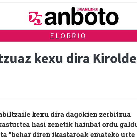
ELORRIO
tzuaz kexu dira Kirold
abiltzaile kexu dira dagokien zerbitzua
Ikasturtea hasi zenetik hainbat ordu gald
 eta “behar diren ikastaroak emateko urte