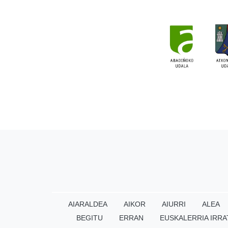
AIARALDEA
AIKOR
AIURRI
ALEA
BEGITU
ERRAN
EUSKALERRIA IRRA