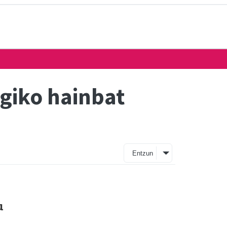
egiko hainbat
Entzun
u