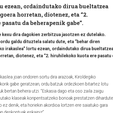
tu ezean, ordaindutako dirua bueltatzea
goera horretan, diotenez, eta “2.
 pasatu da beherapenik gabe”.
e kexu dira dagokien zerbitzua jasotzen ez dutelako.
 ordu galdu dituztela salatu dute, eta “behar diren
o irakaslea” lortu ezean, ordaindutako dirua bueltatze
rretan, diotenez, eta “2. hiruhilekoko kuota ere pasatu 
akaslea joan ondoren sortu dira arazoak, Kiroldegiko
nkorik gabe geratzean, ordu batzuk ordezkoen bitartez lotu
uk bertan behera utzi. “Eskasia dago eta oso zaila zaigu
aldutako klaseak konpentsatzeko bonoak prestatzen dihardute
 ez denik, eta horiekin akordioa lortzen ere saiatuko gara:
an deskontuak eskainiz”.