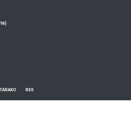
ta)
TARAKO
RSS