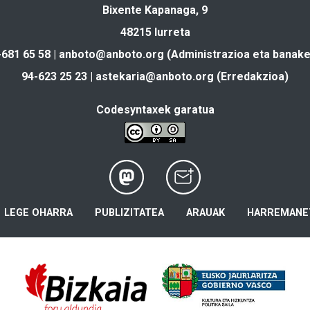
Bixente Kapanaga, 9
48215 Iurreta
-681 65 58 |
anboto@anboto.org
(Administrazioa eta banake
94-623 25 23 |
astekaria@anboto.org
(Erredakzioa)
Codesyntaxek garatua
LEGE OHARRA
PUBLIZITATEA
ARAUAK
HARREMANE