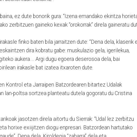
 baina, ez dute bonorik gura: “Izena emandako ekintza horiet
tako zerbitzuen gaineko kexak “orokorrak” direla gaineratu du
rakasle finko baten bila jarraitzen dute: “Dena dela, klaserik 
kaintzen dira kobratu gabe: muskulazio gela, igerilekua,
giteko aukera…. Argi dugu egoera deserosoa dela, bai
pirilean irakasle bat izatea itxaroten dute.
en Kontrol eta Jarraipen Batzordearen bitartez Udalak
an lan-poltsa sortzea planteatu dutela gogoratu du Cristina
ikoak jasotzen direla aitortu du Sierrak: “Udal lez zerbitzu
a horixe exiijitzen diogu enpresari. Batzordean hartutako
ude”. Dena dela, Kiroldegia “zaharra” dela eta