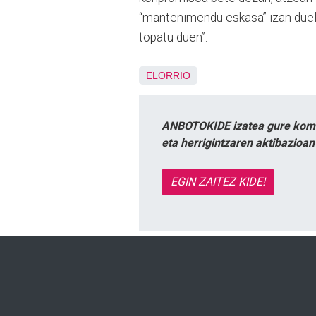
“mantenimendu eskasa” izan duela
topatu duen”.
ELORRIO
ANBOTOKIDE izatea gure komun
eta herrigintzaren aktibazioa
EGIN ZAITEZ KIDE!