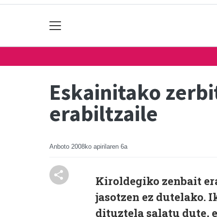
Eskainitako zerbi
erabiltzaile
Anboto
2008ko apirilaren 6a
Kiroldegiko zenbait er
jasotzen ez dutelako. 
dituztela salatu dute,