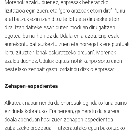
Morenok azaldu duenez, enpresak beheranzko
lizitazioa egin zuen, eta “gero arazoak etorri dira”: “Diru-
atal batzuk ezin izan dituzte lotu eta diru eske etorri
dira. Izan daiteke esan duten moduan diru galtzen
egotea, baina, hori ez da Udalaren arazoa. Enpresak
aurrekontu bat aurkeztu zuen eta horregatik ere puntuak
lortu zituzten lanak eskuratzeko orduan”. Morenok
azaldu duenez, Udalak egitasmotik kanpo sortu diren
bestelako zenbait gastu ordaindu dizkio enpresari.
Zehapen-espedientea
Alkateak nabarmendu du enpresak egindako lana baino
ez duela kobratuko. Era berean, gaineratu du aurrera
doala abenduan hasi zuen zehapen-espedientea
zabaltzeko prozesua — atzeratutako egun bakoitzeko