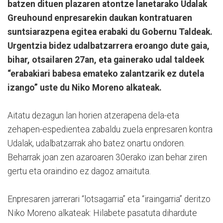
batzen dituen plazaren atontze lanetarako Udalak
Greuhound enpresarekin daukan kontratuaren
suntsiarazpena egitea erabaki du Gobernu Taldeak.
Urgentzia bidez udalbatzarrera eroango dute gaia,
bihar, otsailaren 27an, eta gainerako udal taldeek
“erabakiari babesa emateko zalantzarik ez dutela
izango” uste du Niko Moreno alkateak.
Aitatu dezagun lan horien atzerapena dela-eta
zehapen-espedientea zabaldu zuela enpresaren kontra
Udalak, udalbatzarrak aho batez onartu ondoren.
Beharrak joan zen azaroaren 30erako izan behar ziren
gertu eta oraindino ez dagoz amaituta.
Enpresaren jarrerari “lotsagarria” eta “iraingarria” deritzo
Niko Moreno alkateak: Hilabete pasatuta dihardute