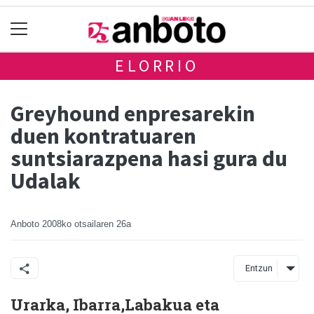
ELORRIO
Greyhound enpresarekin
duen kontratuaren
suntsiarazpena hasi gura du
Udalak
Anboto
2008ko otsailaren 26a
Entzun
Urarka, Ibarra,Labakua eta