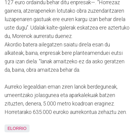
127 euro ordaindu behar ditu enpresak—. “Horrezaz
gainera, atzerapenekin lotutako obra zuzendaritzaren
luzapenaren gastuak ere euren kargu izan behar direla
uste dugu”. Udalak kalte-galerak eskatzea ere aztertuko
du, Morenok aurreratu duenez.
Akordio batera ailegatzen saiatu direla esan du
alkateak, baina, enpresak bere planteamenduei eutsi
gura izan diela: “lanak amaitzeko ez da asko geratzen
da, baina, obra amaitzea behar da.
Aurreko legealdian eman ziren lanok berdeguneak,
umeentzako jolasgunea eta aparkalekuak batzen
zituzten, denera, 5.000 metro koadroan eraginez.
Horretarako 635.000 euroko aurrekontua zehaztu zen.
ELORRIO