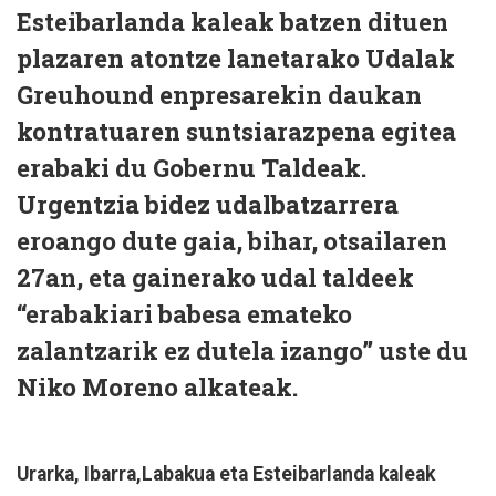
Esteibarlanda kaleak batzen dituen
plazaren atontze lanetarako Udalak
Greuhound enpresarekin daukan
kontratuaren suntsiarazpena egitea
erabaki du Gobernu Taldeak.
Urgentzia bidez udalbatzarrera
eroango dute gaia, bihar, otsailaren
27an, eta gainerako udal taldeek
“erabakiari babesa emateko
zalantzarik ez dutela izango” uste du
Niko Moreno alkateak.
Urarka, Ibarra,Labakua eta Esteibarlanda kaleak