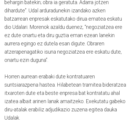
behargin batekin; obra ia geratuta. Adarra jotzen
dihardute”. Udal arduradunekin izandako azken
batzarrean enpresak eskatutako dirua ematea eskatu
dio Udalari. Morenok azaldu duenez, “negoziatzea ere
ez dute onartu eta diru guztia eman ezean lanekin
aurrera egingo ez dutela esan digute. Obraren
atzerapenagatiko isuna negoziatzea ere eskatu dute,
onartu ezin duguna”.
Horren aurrean erabaki dute kontratuaren
suntsiarazpena hastea. Hilabetean tramitea bideratzea
itxaroten dute eta beste enpresa bat kontratatu ahal
izatea albait arinen lanak amaitzeko. Exekutatu gabeko
diru-atalak erabiliz adjudikazio zuzena egitea dauka
Udalak.