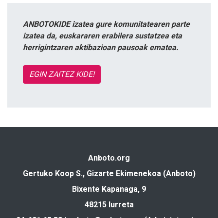
ANBOTOKIDE izatea gure komunitatearen parte
izatea da, euskararen erabilera sustatzea eta
herrigintzaren aktibazioan pausoak ematea.
EGIN ZAITEZ KIDE!
Anboto.org
Gertuko Koop S., Gizarte Ekimenekoa (Anboto)
Bixente Kapanaga, 9
48215 Iurreta