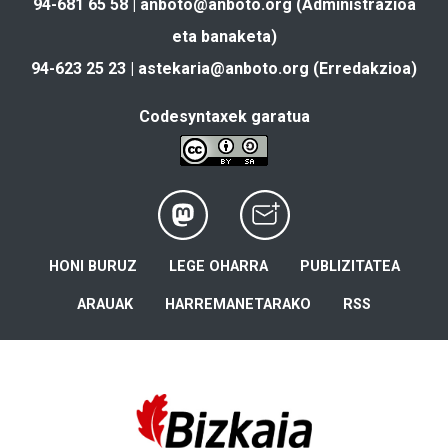
94-681 65 58 |
anboto@anboto.org
(Administrazioa
eta banaketa)
94-623 25 23 |
astekaria@anboto.org
(Erredakzioa)
Codesyntaxek garatua
HONI BURUZ
LEGE OHARRA
PUBLIZITATEA
ARAUAK
HARREMANETARAKO
RSS