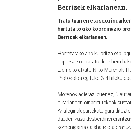
Berrizek elkarlanean.
Tratu txarren eta sexu indark
hartuta tokiko koordinazio pro
Berrizek elkarlanean.
Horretarako aholkularitza eta lag
enpresa kontratatu dute herri bak
Elorrioko alkate Niko Morenok. Ho
Protokoloa egiteko 3-4 hileko ep
Morenok adierazi duenez, “Jaurlar
elkarlanean oinarritutakoak sustat
Ahaleginak partekatu gura dituzte:
dauden kasu desberdinei erantzun
komenigarria da ahalik eta erant