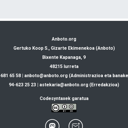
Anboto.org
Gertuko Koop S., Gizarte Ekimenekoa (Anboto)
Bixente Kapanaga, 9
48215 Iurreta
-681 65 58 |
anboto@anboto.org
(Administrazioa eta banake
94-623 25 23 |
astekaria@anboto.org
(Erredakzioa)
Codesyntaxek garatua