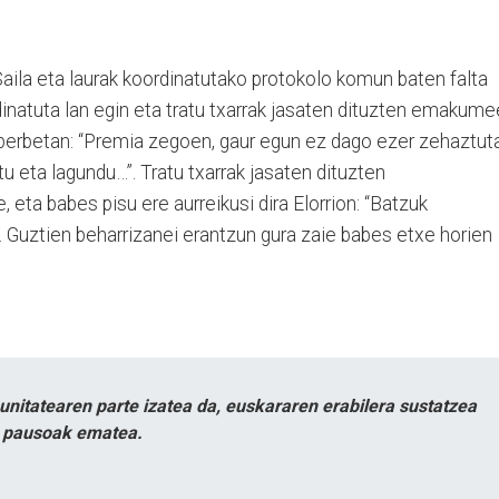
aila eta laurak koordinatutako protokolo komun baten falta
dinatuta lan egin eta tratu txarrak jasaten dituzten emakume
 berbetan: “Premia zegoen, gaur egun ez dago ezer zehaztuta
tu eta lagundu…”. Tratu txarrak jasaten dituzten
ta babes pisu ere aurreikusi dira Elorrion: “Batzuk
 Guztien beharrizanei erantzun gura zaie babes etxe horien
itatearen parte izatea da, euskararen erabilera sustatzea
n pausoak ematea.