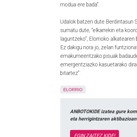
modua ere bada”.
Udalok batzen dute Berdintasun S
sumatu dute, “elkarrekin eta koor
laguntzeko”, Elorrioko alkatearen
Ez dakigu nora jo, zelan funtziona
emakumeentzako pisuak badaude, e
emergentziazko kasuetarako dira.
bitartez”.
ELORRIO
ANBOTOKIDE izatea gure komun
eta herrigintzaren aktibazioa
EGIN ZAITEZ KIDE!