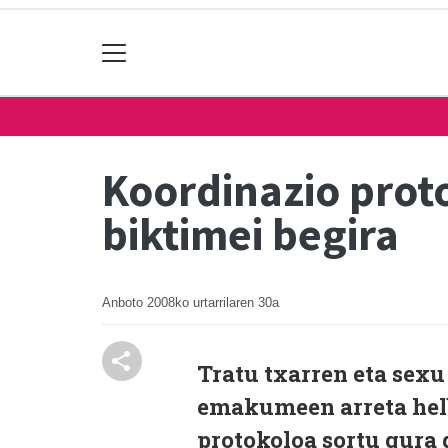
Koordinazio proto
biktimei begira
Anboto
2008ko urtarrilaren 30a
Tratu txarren eta sexu
emakumeen arreta hel
protokoloa sortu gura 