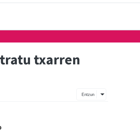
tratu txarren
Entzun
o