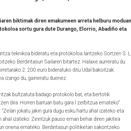
eriaren biktimak diren emakumeen arreta helburu modua
tokoloa sortu gura dute Durango, Elorrio, Abadiño eta
untza teknikoa bideratu eta protokoloa lantzeko Sortzen S. L
oitzeko Berdintasun Sailaren bitartez. Halaxe aurreratu du
rretarako 2. 200 euro bideratuko ditu Udal bakoitzak.
ea izango du, gaineratu duenez.
itzak bultzatuta badago protokolo bat, eta bertotik
zen dira. Horren barruan batu gara l zerbitzua emateko”.
 “Zelan jokatu jakin gura dugu esku hartu ahal izateko eta
 ahal izateko. Zeintzuk pauso eman behar diren jakitea
zun onena emateko. Berdintasun politiketan sakontzeko