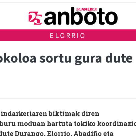
ELORRIO
koloa sortu gura dute 
 indarkeriaren biktimak diren
buru moduan hartuta tokiko koordinazi
dute Durango, Elorrio, Abadiño eta