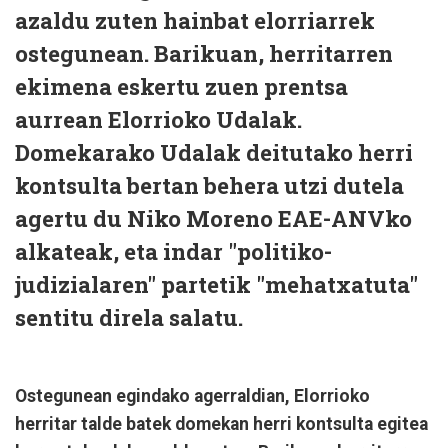
azaldu zuten hainbat elorriarrek
ostegunean. Barikuan, herritarren
ekimena eskertu zuen prentsa
aurrean Elorrioko Udalak.
Domekarako Udalak deitutako herri
kontsulta bertan behera utzi dutela
agertu du Niko Moreno EAE-ANVko
alkateak, eta indar "politiko-
judizialaren" partetik "mehatxatuta"
sentitu direla salatu.
Ostegunean egindako agerraldian, Elorrioko
herritar talde batek domekan herri kontsulta egitea