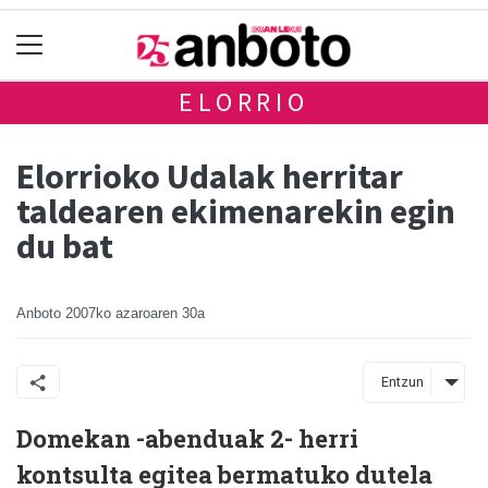
ELORRIO
Elorrioko Udalak herritar
taldearen ekimenarekin egin
du bat
Anboto
2007ko azaroaren 30a
Entzun
Domekan -abenduak 2- herri
kontsulta egitea bermatuko dutela