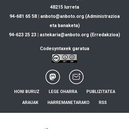
48215 Iurreta
94-681 65 58 |
anboto@anboto.org
(Administrazioa
eta banaketa)
94-623 25 23 |
astekaria@anboto.org
(Erredakzioa)
Codesyntaxek garatua
HONI BURUZ
LEGE OHARRA
PUBLIZITATEA
ARAUAK
HARREMANETARAKO
RSS