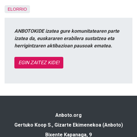
ELORRIO
ANBOTOKIDE izatea gure komunitatearen parte
izatea da, euskararen erabilera sustatzea eta
herrigintzaren aktibazioan pausoak ematea.
EGIN ZAITEZ KIDE!
Anboto.org
Gertuko Koop S., Gizarte Ekimenekoa (Anboto)
Bixente Kapanaga, 9