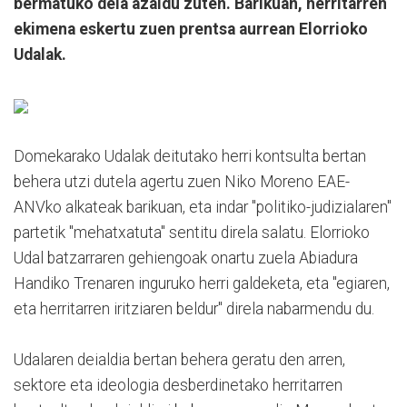
bermatuko dela azaldu zuten. Barikuan, herritarren
ekimena eskertu zuen prentsa aurrean Elorrioko
Udalak.
Domekarako Udalak deitutako herri kontsulta bertan
behera utzi dutela agertu zuen Niko Moreno EAE-
ANVko alkateak barikuan, eta indar "politiko-judizialaren"
partetik "mehatxatuta" sentitu direla salatu. Elorrioko
Udal batzarraren gehiengoak onartu zuela Abiadura
Handiko Trenaren inguruko herri galdeketa, eta "egiaren,
eta herritarren iritziaren beldur" direla nabarmendu du.
Udalaren deialdia bertan behera geratu den arren,
sektore eta ideologia desberdinetako herritarren