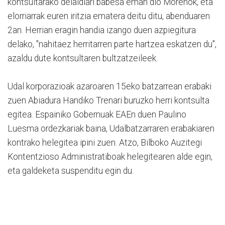
kontsultarako deialdiari babesa eman dio Morenok, eta
elorriarrak euren iritzia ematera deitu ditu, abenduaren
2an. Herrian eragin handia izango duen azpiegitura
delako, "nahitaez herritarren parte hartzea eskatzen du",
azaldu dute kontsultaren bultzatzeileek.
Udal korporazioak azaroaren 15eko batzarrean erabaki
zuen Abiadura Handiko Trenari buruzko herri kontsulta
egitea. Espainiko Gobernuak EAEn duen Paulino
Luesma ordezkariak baina, Udalbatzarraren erabakiaren
kontrako helegitea ipini zuen. Atzo, Bilboko Auzitegi
Kontentzioso Administratiboak helegitearen alde egin,
eta galdeketa suspenditu egin du.