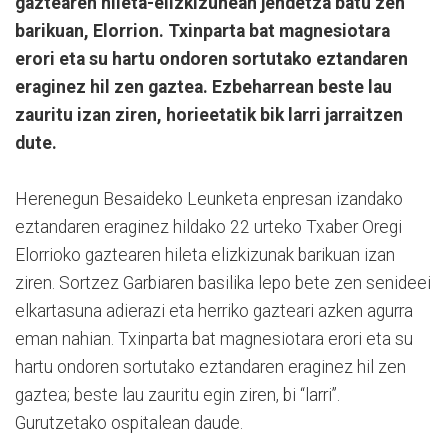
gaztearen hileta-elizkizunean jendetza batu zen
barikuan, Elorrion. Txinparta bat magnesiotara
erori eta su hartu ondoren sortutako eztandaren
eraginez hil zen gaztea. Ezbeharrean beste lau
zauritu izan ziren, horieetatik bik larri jarraitzen
dute.
Herenegun Besaideko Leunketa enpresan izandako
eztandaren eraginez hildako 22 urteko Txaber Oregi
Elorrioko gaztearen hileta elizkizunak barikuan izan
ziren. Sortzez Garbiaren basilika lepo bete zen senideei
elkartasuna adierazi eta herriko gazteari azken agurra
eman nahian. Txinparta bat magnesiotara erori eta su
hartu ondoren sortutako eztandaren eraginez hil zen
gaztea; beste lau zauritu egin ziren, bi “larri”.
Gurutzetako ospitalean daude.