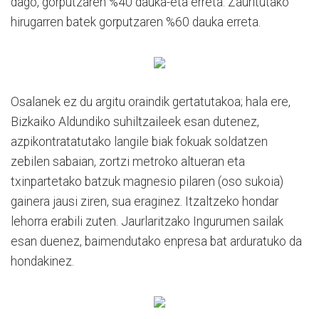
dago, gorputzaren %40 dauka-eta erreta. Zauritutako
hirugarren batek gorputzaren %60 dauka erreta.
Osalanek ez du argitu oraindik gertatutakoa; hala ere,
Bizkaiko Aldundiko suhiltzaileek esan dutenez,
azpikontratatutako langile biak fokuak soldatzen
zebilen sabaian, zortzi metroko altueran eta
txinpartetako batzuk magnesio pilaren (oso sukoia)
gainera jausi ziren, sua eraginez. Itzaltzeko hondar
lehorra erabili zuten. Jaurlaritzako Ingurumen sailak
esan duenez, baimendutako enpresa bat arduratuko da
hondakinez.