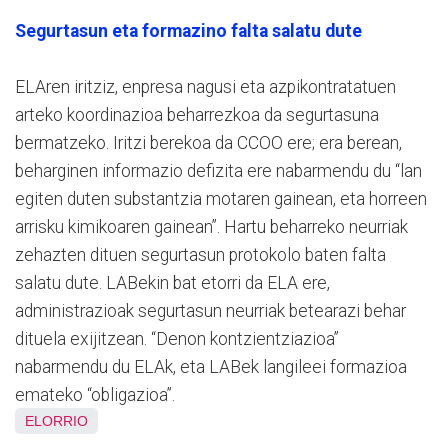
Segurtasun eta formazino falta salatu dute
ELAren iritziz, enpresa nagusi eta azpikontratatuen
arteko koordinazioa beharrezkoa da segurtasuna
bermatzeko. Iritzi berekoa da CCOO ere; era berean,
beharginen informazio defizita ere nabarmendu du “lan
egiten duten substantzia motaren gainean, eta horreen
arrisku kimikoaren gainean”. Hartu beharreko neurriak
zehazten dituen segurtasun protokolo baten falta
salatu dute. LABekin bat etorri da ELA ere,
administrazioak segurtasun neurriak betearazi behar
dituela exijitzean. “Denon kontzientziazioa”
nabarmendu du ELAk, eta LABek langileei formazioa
emateko “obligazioa”.
ELORRIO