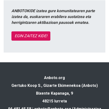
ANBOTOKIDE izatea gure komunitatearen parte
izatea da, euskararen erabilera sustatzea eta
herrigintzaren aktibazioan pausoak ematea.
EGIN ZAITEZ KIDE!
Anboto.org
Gertuko Koop S., Gizarte Ekimenekoa (Anboto)
Bixente Kapanaga, 9
48215 Iurreta
94-681 65 58 |
anboto@anboto.org
(Administrazioa