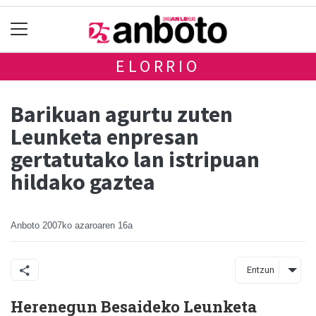
ELORRIO
Barikuan agurtu zuten
Leunketa enpresan
gertatutako lan istripuan
hildako gaztea
Anboto
2007ko azaroaren 16a
Entzun
Herenegun Besaideko Leunketa