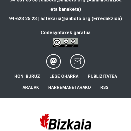
eta banaketa)
94-623 25 23 |
astekaria@anboto.org
(Erredakzioa)
Codesyntaxek garatua
HONI BURUZ
LEGE OHARRA
PUBLIZITATEA
ARAUAK
HARREMANETARAKO
RSS