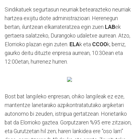
Sindikatuek segurtasun neurriak betearazteko neurriak
hartzea exijitu diote administrazioari. Herenegun
bertan, iluntzean elkarrateratzea egin zuen
LAB
ek
gertaera salatzeko, Durangoko udaletxe aurrean. Atzo,
Elorrioko plazan egin zuten.
ELA
k eta
CCOO
k, berriz,
gaurko deitu dituzte enpresa aurrean, 10:30ean eta
12:00etan, hurrenez hurren.
Bost bat langileko enpresan, ohiko langileak ez eze,
mantentze lanetarako azpikontratatutako argiketari
autonomo bi zeuden, istripua gertatzean. Horietariko
bat da Elorrioko gaztea. Gorputzaren %95 erre zitzaion,
eta Gurutzetan hil zen; haren lankidea ere “oso larri”