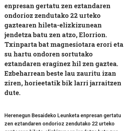
enpresan gertatu zen eztandaren
ondorioz zendutako 22 urteko
gaztearen hileta-elizkizunean
jendetza batu zen atzo, Elorrion.
Txinparta bat magnesiotara erori eta
su hartu ondoren sortutako
eztandaren eraginez hil zen gaztea.
Ezbeharrean beste lau zauritu izan
ziren, horieetatik bik larri jarraitzen
dute.
Herenegun Besaideko Leunketa enpresan gertatu
zen eztandaren ondorioz zendutako 22 urteko