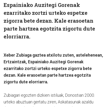
Espainiako Auzitegi Gorenak
ezarritako zortzi urteko espetxe
zigorra bete dezan. Kale erasoetan
parte hartzea egotzita zigortu dute
elorriarra.
Xeber Zubiaga gaztea atxilotu zuten, astelehenean,
Ertzaintzak, Espainiako Auzitegi Gorenak
ezarritako zortzi urteko espetxe zigorra bete
dezan. Kale erasoetan parte hartzea egotzita
zigortu dute elorriarra.
Zubiagari egozten dizkien istiluak, Donostian 2000.
urteko abuztuan gertatu ziren, Askatasunak azaldu