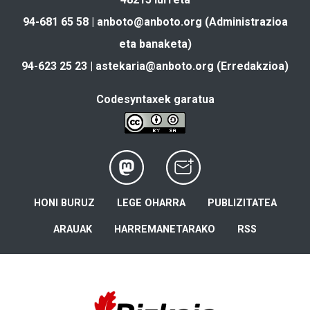
94-681 65 58 |
anboto@anboto.org
(Administrazioa
eta banaketa)
94-623 25 23 |
astekaria@anboto.org
(Erredakzioa)
Codesyntaxek garatua
HONI BURUZ
LEGE OHARRA
PUBLIZITATEA
ARAUAK
HARREMANETARAKO
RSS