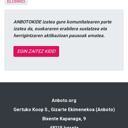
ELORRIO
ANBOTOKIDE izatea gure komunitatearen parte
izatea da, euskararen erabilera sustatzea eta
herrigintzaren aktibazioan pausoak ematea.
EGIN ZAITEZ KIDE!
Anboto.org
Gertuko Koop S., Gizarte Ekimenekoa (Anboto)
Bixente Kapanaga, 9
48215 Iurreta