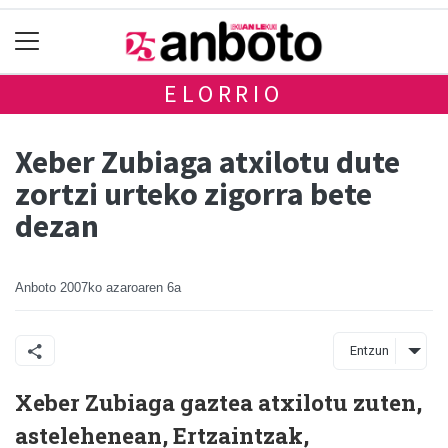
ELORRIO
Xeber Zubiaga atxilotu dute
zortzi urteko zigorra bete
dezan
Anboto
2007ko azaroaren 6a
Entzun
Xeber Zubiaga gaztea atxilotu zuten,
astelehenean, Ertzaintzak,