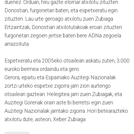
duenez. Orduan, hiru gazte elorriar atxilotu zituzten
Donostian, furgonetan baten, eta espetxeratu egin
zituzten. Lau urte geroago atxilotu zuen Zubiaga
Ertzaintzak, Donostian atxilotutakoak eroan zituzten
furgonetan zegoen jertse baten bere ADNa zegoela
arrazoituta.
Espetxeratu eta 2005eko otsailean askatu zuten, 3.000
euroko bermea ordaindu eta gero.
Gerora, epaitu eta Espainiako Auzitegi Nazionalak
zortzi urteko espetxe zigorra jarri zion aurtengo
otsailean gazteari. Helegitea jarri zuen Zubiagak, eta
Auzitegi Gorenak orain aste bi berretsi egin zuen
Auzitegi Nazionalak jarritako zigorra. Hori betearazteko
atxilotu dute, asteon, Xeber Zubiaga.