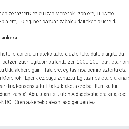
en zehazterik ez du izan Morenok. Izan ere, Turismo
Hala ere, 10 egunen barruan zabaldu daitekeela uste du.
o aukera
i hotel erabilera emateko aukera aztertuko dutela argitu du
ri batzen zuen egitasmoa landu zen 2000-2001ean, eta horr
du Udalak bere gain. Hala ere, egitasmoa berriro aztertu eta
u Morenok: “Eperik ez dugu zehaztu. Egitasmoa eta eraikinar
r dira; konsensuatu. Eta kudeaketa ere bai, Iturri kultur
uan izanda”. Abuztuan itxi zuten Aldapebeitia eraikina, oso
, ANBOTOren azkeneko alean jaso genuen lez.