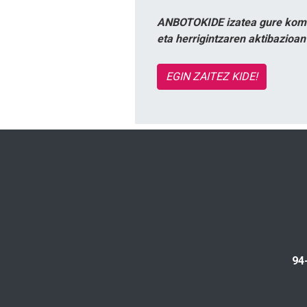
ANBOTOKIDE izatea gure komun
eta herrigintzaren aktibazioa
EGIN ZAITEZ KIDE!
94