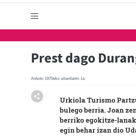
Prest dago Duran
Anboto
1970eko urtarrilaren 1a
Urkiola Turismo Partz
bulego berria. Joan ze
berriko egokitze-lanak
egin behar izan dio U