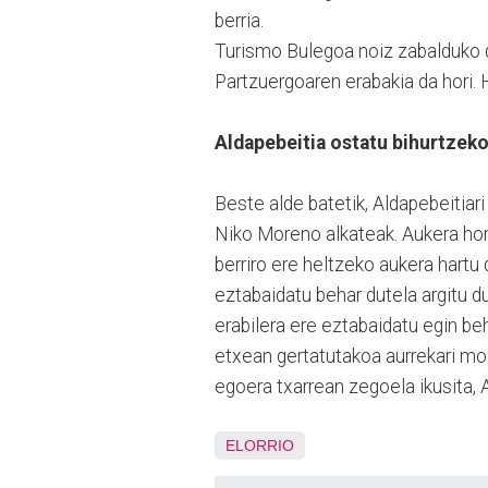
berria.
Turismo Bulegoa noiz zabalduko d
Partzuergoaren erabakia da hori. 
Aldapebeitia ostatu bihurtzek
Beste alde batetik, Aldapebeitiar
Niko Moreno alkateak. Aukera ho
berriro ere heltzeko aukera hartu 
eztabaidatu behar dutela argitu d
erabilera ere eztabaidatu egin beha
etxean gertatutakoa aurrekari mod
egoera txarrean zegoela ikusita
ELORRIO