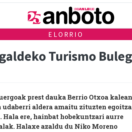
ELORRIO
galdeko Turismo Buleg
uergoak prest dauka Berrio Otxoa kalea
n udaberri aldera amaitu zituzten egoitza
. Hala ere, hainbat hobekuntzari aurre
dalak. Halaxe azaldu du Niko Moreno