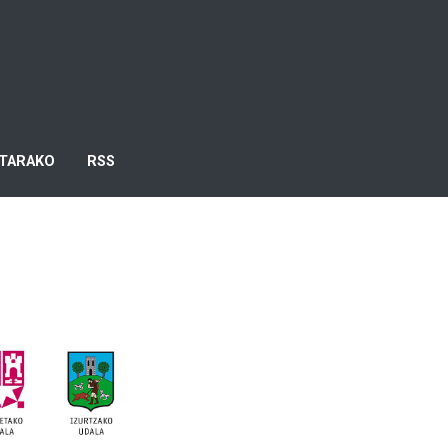
TARAKO
RSS