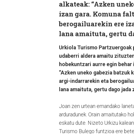
alkateak: “Azken unek
izan gara. Komuna falt
berogailuarekin ere i
lana amaituta, gertu d
Urkiola Turismo Partzuergoak p
udaberri aldera amaitu zituzten
hobekuntzari aurre egin behar 
“Azken uneko gabezia batzuk k
argi-indarrarekin eta berogail
lana amaituta, gertu dago jada 
Joan zen urtean emandako laneta
arduradunek. Orain amaitutako hob
eskatu dute. Nizeto Urkizu kalea
Turismo Bulego funtzioa ere bete