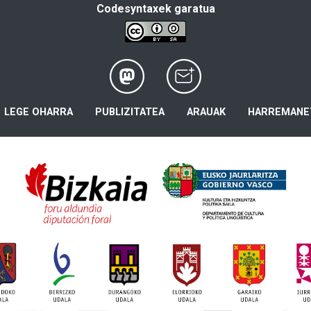
Codesyntaxek garatua
LEGE OHARRA
PUBLIZITATEA
ARAUAK
HARREMANE