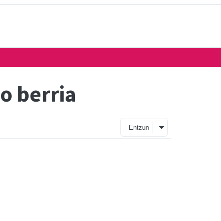
o berria
Entzun
n