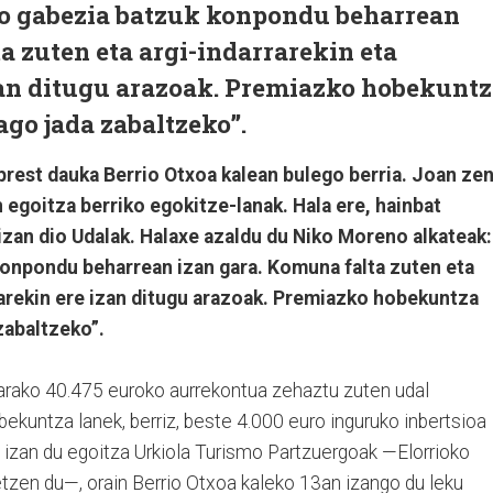
o gabezia batzuk konpondu beharrean
a zuten eta argi-indarrarekin eta
zan ditugu arazoak. Premiazko hobekunt
ago jada zabaltzeko”.
rest dauka Berrio Otxoa kalean bulego berria. Joan ze
 egoitza berriko egokitze-lanak. Hala ere, hainbat
izan dio Udalak. Halaxe azaldu du Niko Moreno alkateak:
onpondu beharrean izan gara. Komuna falta zuten eta
uarekin ere izan ditugu arazoak. Premiazko hobekuntza
zabaltzeko”.
rako 40.475 euroko aurrekontua zehaztu zuten udal
ekuntza lanek, berriz, beste 4.000 euro inguruko inbertsioa
n izan du egoitza Urkiola Turismo Partzuergoak —Elorrioko
tzen du—, orain Berrio Otxoa kaleko 13an izango du leku