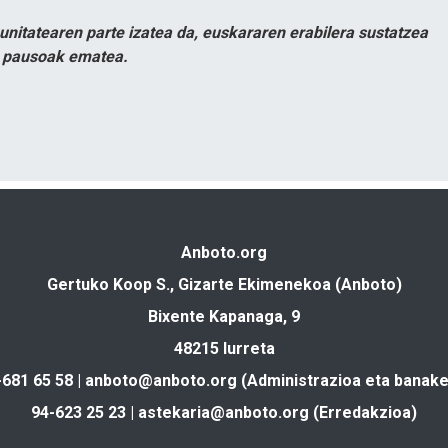
itatearen parte izatea da, euskararen erabilera sustatzea
n pausoak ematea.
Anboto.org
Gertuko Koop S., Gizarte Ekimenekoa (Anboto)
Bixente Kapanaga, 9
48215 Iurreta
-681 65 58 |
anboto@anboto.org
(Administrazioa eta banake
94-623 25 23 |
astekaria@anboto.org
(Erredakzioa)