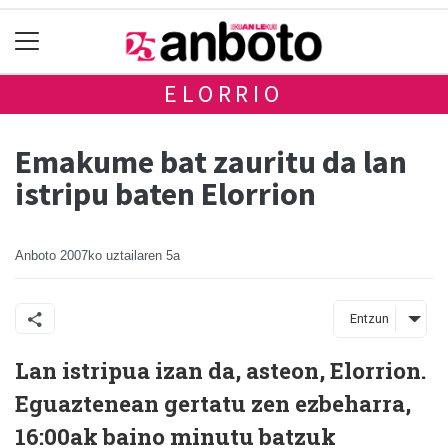
ELORRIO
Emakume bat zauritu da lan
istripu baten Elorrion
Anboto
2007ko uztailaren 5a
Entzun
Lan istripua izan da, asteon, Elorrion.
Eguaztenean gertatu zen ezbeharra,
16:00ak baino minutu batzuk