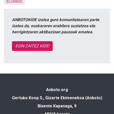
ELORRIO
ANBOTOKIDE izatea gure komunitatearen parte
izatea da, euskararen erabilera sustatzea eta
herrigintzaren aktibazioan pausoak ematea.
EGIN ZAITEZ KIDE!
Anboto.org
Gertuko Koop S., Gizarte Ekimenekoa (Anboto)
Bixente Kapanaga, 9