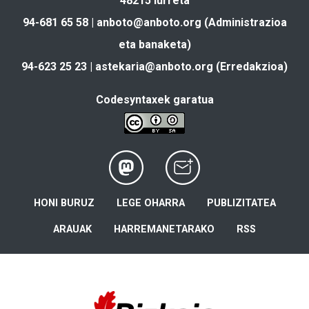
48215 Iurreta
94-681 65 58 |
anboto@anboto.org
(Administrazioa
eta banaketa)
94-623 25 23 |
astekaria@anboto.org
(Erredakzioa)
Codesyntaxek garatua
HONI BURUZ
LEGE OHARRA
PUBLIZITATEA
ARAUAK
HARREMANETARAKO
RSS