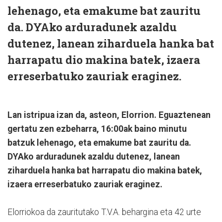
lehenago, eta emakume bat zauritu
da. DYAko arduradunek azaldu
dutenez, lanean ziharduela hanka bat
harrapatu dio makina batek, izaera
erreserbatuko zauriak eraginez.
Lan istripua izan da, asteon, Elorrion. Eguaztenean
gertatu zen ezbeharra, 16:00ak baino minutu
batzuk lehenago, eta emakume bat zauritu da.
DYAko arduradunek azaldu dutenez, lanean
ziharduela hanka bat harrapatu dio makina batek,
izaera erreserbatuko zauriak eraginez.
Elorriokoa da zauritutako T.V.A. behargina eta 42 urte