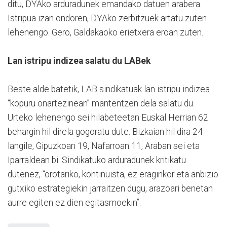
ditu, DYAko arduradunek emandako datuen arabera.
Istripua izan ondoren, DYAko zerbitzuek artatu zuten
lehenengo. Gero, Galdakaoko erietxera eroan zuten.
Lan istripu indizea salatu du LABek
Beste alde batetik, LAB sindikatuak lan istripu indizea
“kopuru onartezinean” mantentzen dela salatu du.
Urteko lehenengo sei hilabeteetan Euskal Herrian 62
behargin hil direla gogoratu dute. Bizkaian hil dira 24
langile, Gipuzkoan 19, Nafarroan 11, Araban sei eta
Iparraldean bi. Sindikatuko arduradunek kritikatu
dutenez, “orotariko, kontinuista, ez eraginkor eta anbizio
gutxiko estrategiekin jarraitzen dugu, arazoari benetan
aurre egiten ez dien egitasmoekin”.