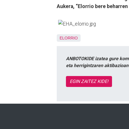
Aukera, “Elorrio bere beharren 
ELORRIO
ANBOTOKIDE izatea gure komun
eta herrigintzaren aktibazioa
EGIN ZAITEZ KIDE!