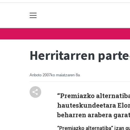
Herritarren part
Anboto
2007ko maiatzaren 8a
“Premiazko alternatib
hauteskundeetara Elorr
beharren arabera garat
“Premiazko alternatiba” izan g