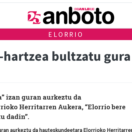
ELORRIO
e-hartzea bultzatu gur
a” izan guran aurkeztu da
ioko Herritarren Aukera, “Elorrio bere
u dadin”.
uran aurkeztu da hauteskundeetara Elorrioko Herritarre