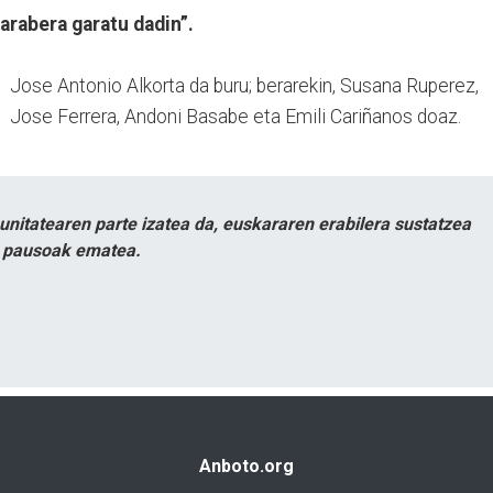
arabera garatu dadin”.
Jose Antonio Alkorta da buru; berarekin, Susana Ruperez,
Jose Ferrera, Andoni Basabe eta Emili Cariñanos doaz.
itatearen parte izatea da, euskararen erabilera sustatzea
n pausoak ematea.
Anboto.org