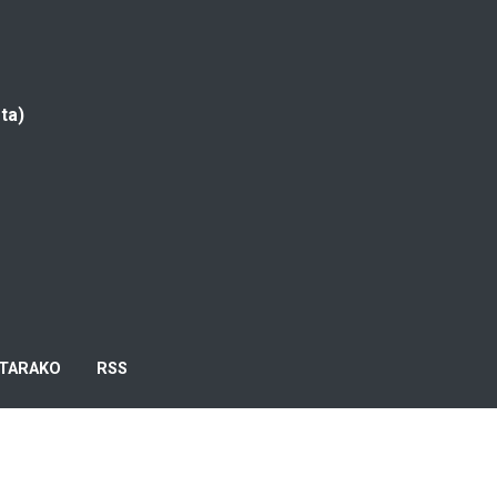
ta)
TARAKO
RSS