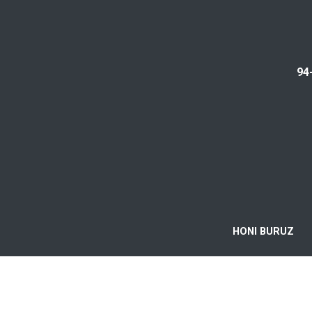
94
HONI BURUZ