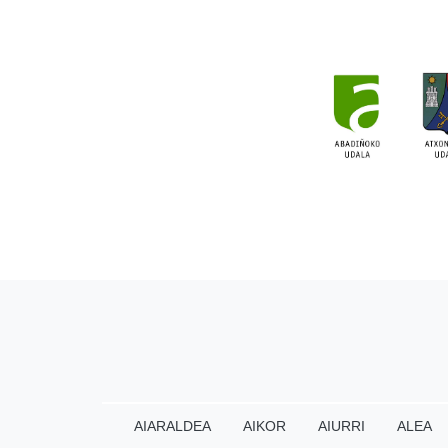
AIARALDEA
AIKOR
AIURRI
ALEA