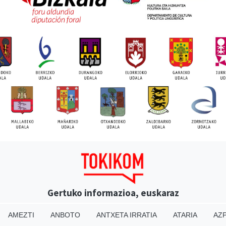
Gertuko informazioa, euskaraz
AMEZTI
ANBOTO
ANTXETA IRRATIA
ATARIA
AZP