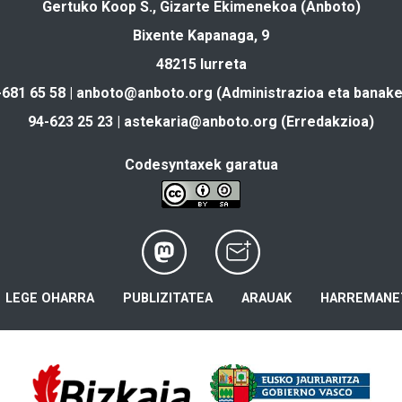
Gertuko Koop S., Gizarte Ekimenekoa (Anboto)
Bixente Kapanaga, 9
48215 Iurreta
-681 65 58 |
anboto@anboto.org
(Administrazioa eta banake
94-623 25 23 |
astekaria@anboto.org
(Erredakzioa)
Codesyntaxek garatua
LEGE OHARRA
PUBLIZITATEA
ARAUAK
HARREMANE