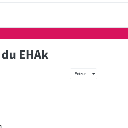
a du EHAk
Entzun
n