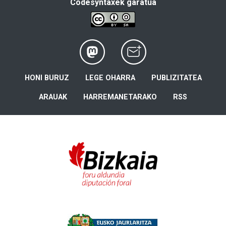
Codesyntaxek garatua
HONI BURUZ
LEGE OHARRA
PUBLIZITATEA
ARAUAK
HARREMANETARAKO
RSS