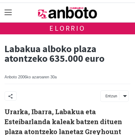
ELORRIO
Labakua alboko plaza
atontzeko 635.000 euro
Anboto
2006ko azaroaren 30a
Entzun
Urarka, Ibarra, Labakua eta
Esteibarlanda kaleak batzen dituen
plaza atontzeko lanetaz Greyhount