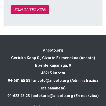
EGIN ZAITEZ KIDE!
Anboto.org
Gertuko Koop S., Gizarte Ekimenekoa (Anboto)
Bixente Kapanaga, 9
48215 Iurreta
94-681 65 58 |
anboto@anboto.org
(Administrazioa
eta banaketa)
94-623 25 23 |
astekaria@anboto.org
(Erredakzioa)