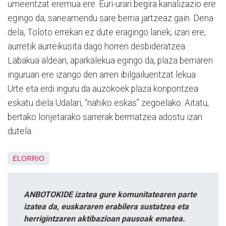
umeentzat eremua ere. Euri-urari begira kanalizazio ere
egingo da, saneamendu sare berria jartzeaz gain. Dena
dela, Toloto errekan ez dute eragingo lanek; izan ere,
aurretik aurreikusita dago horren desbideratzea.
Labakua aldean, aparkalekua egingo da, plaza berriaren
inguruan ere izango den arren ibilgailuentzat lekua.
Urte eta erdi inguru da auzokoek plaza konpontzea
eskatu diela Udalari, “nahiko eskas” zegoelako. Aitatu,
bertako lonjetarako sarrerak bermatzea adostu izan
dutela.
ELORRIO
ANBOTOKIDE izatea gure komunitatearen parte
izatea da, euskararen erabilera sustatzea eta
herrigintzaren aktibazioan pausoak ematea.