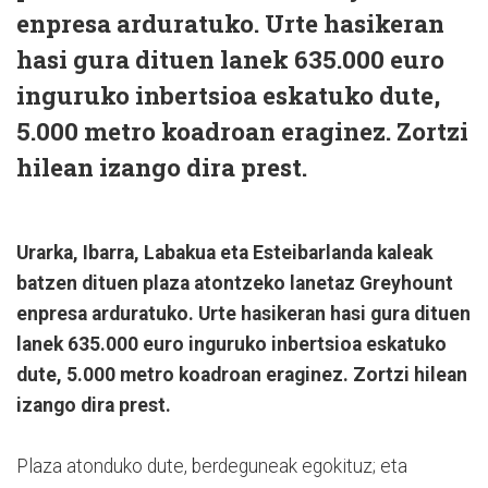
enpresa arduratuko. Urte hasikeran
hasi gura dituen lanek 635.000 euro
inguruko inbertsioa eskatuko dute,
5.000 metro koadroan eraginez. Zortzi
hilean izango dira prest.
Urarka, Ibarra, Labakua eta Esteibarlanda kaleak
batzen dituen plaza atontzeko lanetaz Greyhount
enpresa arduratuko. Urte hasikeran hasi gura dituen
lanek 635.000 euro inguruko inbertsioa eskatuko
dute, 5.000 metro koadroan eraginez. Zortzi hilean
izango dira prest.
Plaza atonduko dute, berdeguneak egokituz; eta