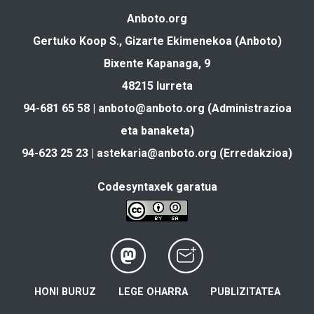
Anboto.org
Gertuko Koop S., Gizarte Ekimenekoa (Anboto)
Bixente Kapanaga, 9
48215 Iurreta
94-681 65 58 |
anboto@anboto.org
(Administrazioa
eta banaketa)
94-623 25 23 |
astekaria@anboto.org
(Erredakzioa)
Codesyntaxek garatua
HONI BURUZ
LEGE OHARRA
PUBLIZITATEA