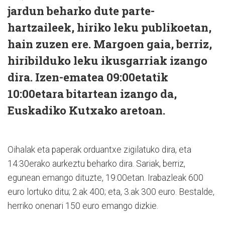
jardun beharko dute parte-
hartzaileek, hiriko leku publikoetan,
hain zuzen ere. Margoen gaia, berriz,
hiribilduko leku ikusgarriak izango
dira. Izen-ematea 09:00etatik
10:00etara bitartean izango da,
Euskadiko Kutxako aretoan.
Oihalak eta paperak orduantxe zigilatuko dira, eta
14:30erako aurkeztu beharko dira. Sariak, berriz,
egunean emango dituzte, 19:00etan. Irabazleak 600
euro lortuko ditu; 2.ak 400; eta, 3.ak 300 euro. Bestalde,
herriko onenari 150 euro emango dizkie.