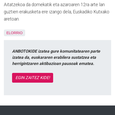
Aitatzekoa da domekatik eta azaroaren 12ra arte lan
guztien erakusketa ere izango dela, Euskadiko Kutxako
aretoan.
ELORRIO
ANBOTOKIDE izatea gure komunitatearen parte
izatea da, euskararen erabilera sustatzea eta
herrigintzaren aktibazioan pausoak ematea.
EGIN ZAITEZ KIDE!