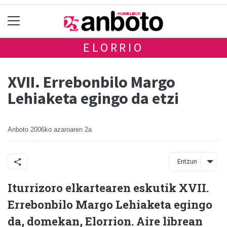
ELORRIO
XVII. Errebonbilo Margo
Lehiaketa egingo da etzi
Anboto
2006ko azaroaren 2a
Entzun
Iturrizoro elkartearen eskutik XVII.
Errebonbilo Margo Lehiaketa egingo
da, domekan, Elorrion. Aire librean