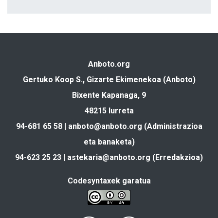
Anboto.org
Gertuko Koop S., Gizarte Ekimenekoa (Anboto)
Bixente Kapanaga, 9
48215 Iurreta
94-681 65 58 |
anboto@anboto.org
(Administrazioa
eta banaketa)
94-623 25 23 |
astekaria@anboto.org
(Erredakzioa)
Codesyntaxek garatua