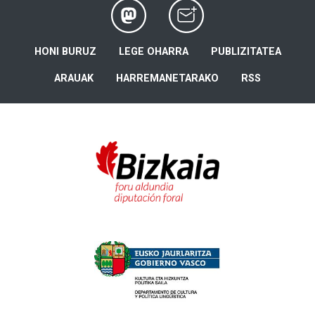
HONI BURUZ
LEGE OHARRA
PUBLIZITATEA
ARAUAK
HARREMANETARAKO
RSS