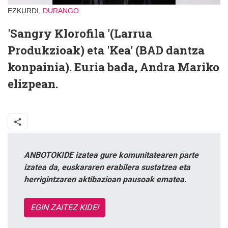
EZKURDI,
DURANGO
'Sangry Klorofila '(Larrua
Produkzioak) eta 'Kea' (BAD dantza
konpainia). Euria bada, Andra Mariko
elizpean.
ANBOTOKIDE izatea gure komunitatearen parte
izatea da, euskararen erabilera sustatzea eta
herrigintzaren aktibazioan pausoak ematea.
EGIN ZAITEZ KIDE!