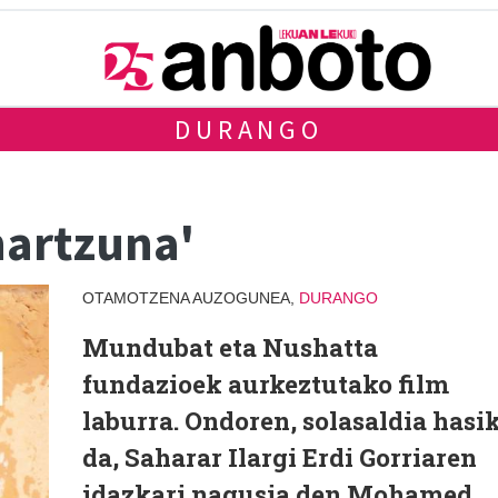
DURANGO
hartzuna'
OTAMOTZENA AUZOGUNEA,
DURANGO
Mundubat eta Nushatta
fundazioek aurkeztutako film
laburra. Ondoren, solasaldia hasi
da, Saharar Ilargi Erdi Gorriaren
idazkari nagusia den Mohamed