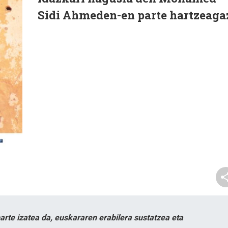
Sidi Ahmeden-en parte hartzeaga
te izatea da, euskararen erabilera sustatzea eta