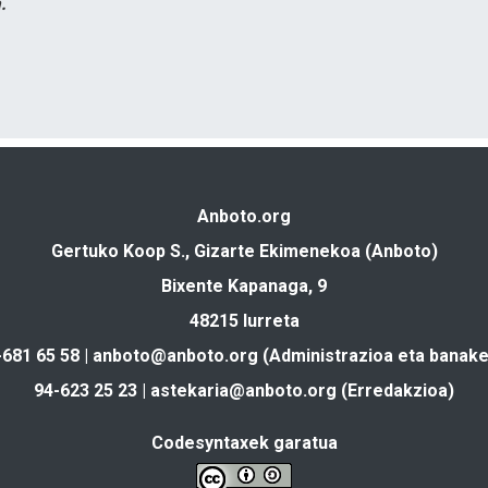
.
Anboto.org
Gertuko Koop S., Gizarte Ekimenekoa (Anboto)
Bixente Kapanaga, 9
48215 Iurreta
-681 65 58 |
anboto@anboto.org
(Administrazioa eta banake
94-623 25 23 |
astekaria@anboto.org
(Erredakzioa)
Codesyntaxek garatua