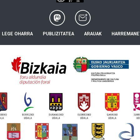
LEGE OHARRA
PUBLIZITATEA
ARAUAK
HARREMANE