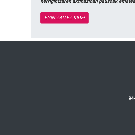
herrigintzaren aktibazioan pausoak ematea
EGIN ZAITEZ KIDE!
94