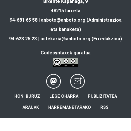
Bixente Kapanaga, 9
48215 Iurreta
94-681 65 58 |
anboto@anboto.org
(Administrazioa
eta banaketa)
94-623 25 23 |
astekaria@anboto.org
(Erredakzioa)
Codesyntaxek garatua
HONI BURUZ
LEGE OHARRA
PUBLIZITATEA
ARAUAK
HARREMANETARAKO
RSS