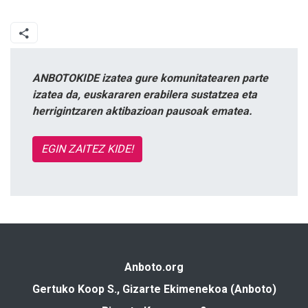
ANBOTOKIDE izatea gure komunitatearen parte
izatea da, euskararen erabilera sustatzea eta
herrigintzaren aktibazioan pausoak ematea.
EGIN ZAITEZ KIDE!
Anboto.org
Gertuko Koop S., Gizarte Ekimenekoa (Anboto)