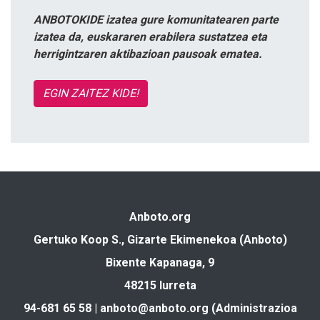
ANBOTOKIDE izatea gure komunitatearen parte
izatea da, euskararen erabilera sustatzea eta
herrigintzaren aktibazioan pausoak ematea.
EGIN ZAITEZ KIDE!
Anboto.org
Gertuko Koop S., Gizarte Ekimenekoa (Anboto)
Bixente Kapanaga, 9
48215 Iurreta
94-681 65 58 |
anboto@anboto.org
(Administrazioa