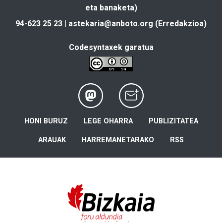
eta banaketa)
94-623 25 23 |
astekaria@anboto.org
(Erredakzioa)
Codesyntaxek garatua
HONI BURUZ
LEGE OHARRA
PUBLIZITATEA
ARAUAK
HARREMANETARAKO
RSS