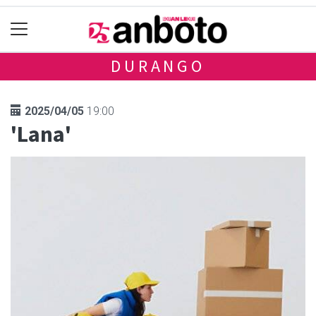
DURANGO
2025/04/05
19:00
'Lana'