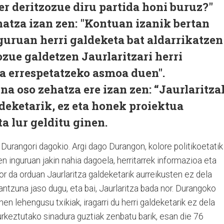
er deritzozue diru partida honi buruz?"
atza izan zen: "Kontuan izanik bertan
guruan herri galdeketa bat aldarrikatzen
iozue galdetzen Jaurlaritzari herri
a errespetatzeko asmoa duen".
na oso zehatza ere izan zen: “Jaurlaritza
deketarik, ez eta honek proiektua
ta lur gelditu ginen.
 Durangori dagokio. Argi dago Durangon, kolore politikoetatik
n inguruan jakin nahia dagoela, herritarrek informazioa eta
or da orduan Jaurlaritza galdeketarik aurreikusten ez dela
tzuna jaso dugu, eta bai, Jaurlaritza bada nor. Durangoko
en lehengusu txikiak, iragarri du herri galdeketarik ez dela
urkeztutako sinadura guztiak zenbatu barik, esan die 76