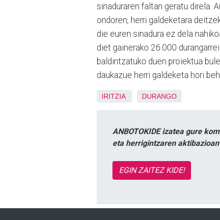
sinaduraren faltan geratu direla. A
ondoren, herri galdeketara deitzek
die euren sinadura ez dela nahikoa
diet gainerako 26.000 durangarrei
baldintzatuko duen proiektua bul
daukazue herri galdeketa hori beh
IRITZIA
DURANGO
ANBOTOKIDE izatea gure komun
eta herrigintzaren aktibazioa
EGIN ZAITEZ KIDE!