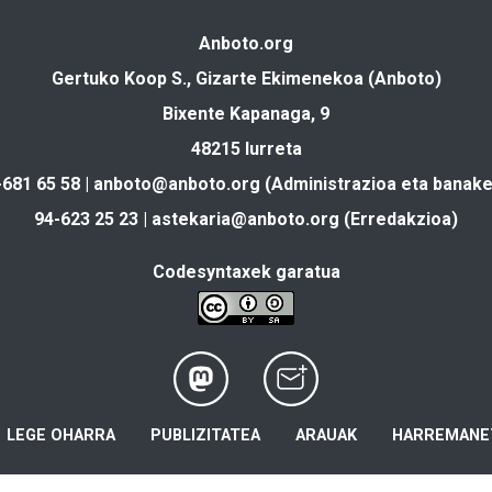
Anboto.org
Gertuko Koop S., Gizarte Ekimenekoa (Anboto)
Bixente Kapanaga, 9
48215 Iurreta
-681 65 58 |
anboto@anboto.org
(Administrazioa eta banake
94-623 25 23 |
astekaria@anboto.org
(Erredakzioa)
Codesyntaxek garatua
LEGE OHARRA
PUBLIZITATEA
ARAUAK
HARREMANE