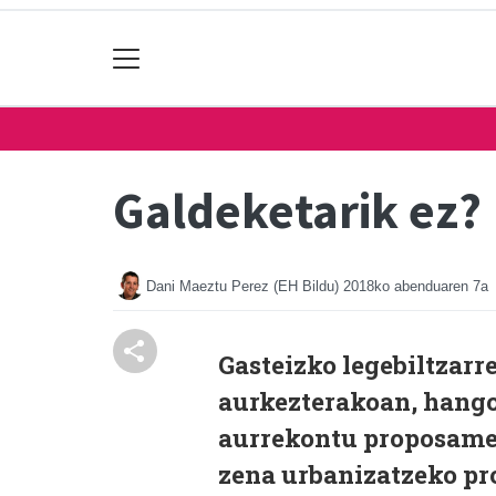
Galdeketarik ez?
Dani Maeztu Perez (EH Bildu)
2018ko abenduaren 7a
Gasteizko legebiltzar
aurkezterakoan, hango
aurrekontu proposame
zena urbanizatzeko pr