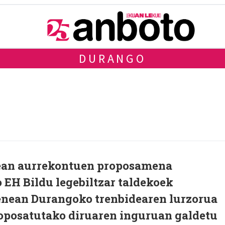
DURANGO
rean aurrekontuen proposamena
 EH Bildu legebiltzar taldekoek
nean Durangoko trenbidearen lurzorua
oposatutako diruaren inguruan galdetu