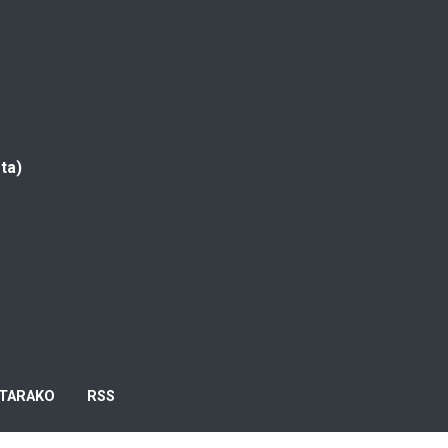
ta)
TARAKO
RSS