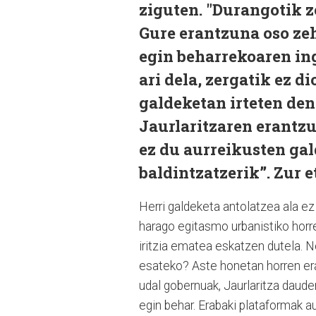
ziguten. "Durangotik z
Gure erantzuna oso zeh
egin beharrekoaren in
ari dela, zergatik ez d
galdeketan irteten den
Jaurlaritzaren erantzu
ez du aurreikusten gal
baldintzatzerik”. Zur e
Herri galdeketa antolatzea ala ez
harago egitasmo urbanistiko horre
iritzia ematea eskatzen dutela. N
esateko? Aste honetan horren eran
udal gobernuak, Jaurlaritza dauden
egin behar. Erabaki plataformak a