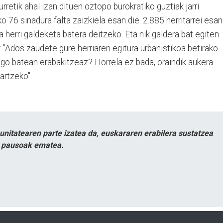
urretik ahal izan dituen oztopo burokratiko guztiak jarri
o 76 sinadura falta zaizkiela esan die. 2.885 herritarrei esan
 herri galdeketa batera deitzeko. Eta nik galdera bat egiten
: "Ados zaudete gure herriaren egitura urbanistikoa betirako
ego batean erabakitzeaz? Horrela ez bada, oraindik aukera
artzeko".
itatearen parte izatea da, euskararen erabilera sustatzea
n pausoak ematea.