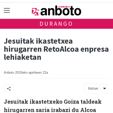
DURANGO
Jesuitak ikastetxea
hirugarren RetoAlcoa enpresa
lehiaketan
Anboto
2010eko apirilaren 22a
Entzun
Jesuitak ikastetxeko Goiza taldeak
hirugarren saria irabazi du Alcoa