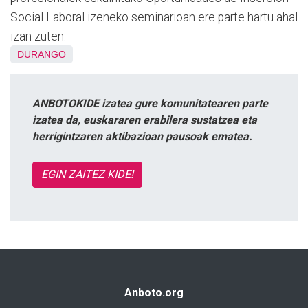
Social Laboral izeneko seminarioan ere parte hartu ahal
izan zuten.
DURANGO
ANBOTOKIDE izatea gure komunitatearen parte
izatea da, euskararen erabilera sustatzea eta
herrigintzaren aktibazioan pausoak ematea.
EGIN ZAITEZ KIDE!
Anboto.org