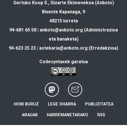
Gertuko Koop S., Gizarte Ekimenekoa (Anboto)
Bixente Kapanaga, 9
48215 Iurreta
94-681 65 58 |
anboto@anboto.org
(Administrazioa
eta banaketa)
94-623 25 23 |
astekaria@anboto.org
(Erredakzioa)
Codesyntaxek garatua
HONI BURUZ
LEGE OHARRA
PUBLIZITATEA
ARAUAK
HARREMANETARAKO
RSS