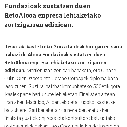
Fundazioak sustatzen duen
RetoAlcoa enpresa lehiaketako
zortzigarren edizioan.
Jesuitak ikastetxeko Goiza taldeak hirugarren saria
irabazi du Alcoa Fundazioak sustatzen duen
RetoAlcoa enpresa lehiaketako zortzigarren
edizioan.
Marilen izan zen sari banaketa, eta Oihane
Gulín, Oier Ozaeta eta Gorane Gorospek diploma bana
jaso zuten. Guztira, hainbat komunitateko 500etik gora
ikaslek parte hartu dute lehiaketan. Finalisten artean
izan ziren Madrilgo, Alicanteko eta Lugoko ikastetxe
batzuk ere. Sari banaketaz gainera, bertaratu ziren
finalista guztiek enpresa eta kontsultore batzuetako
profesionalek eskainitako Oportunidades de Inserción