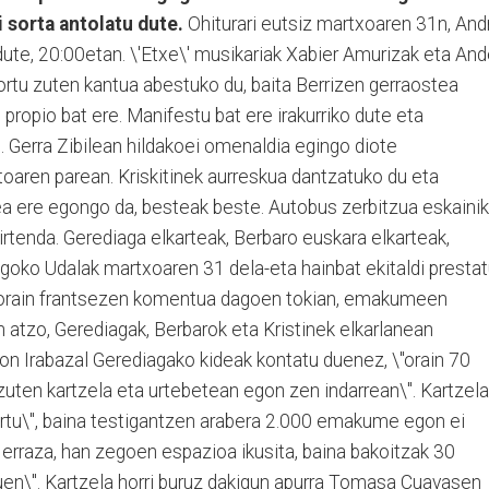
 sorta antolatu dute.
Ohiturari eutsiz martxoaren 31n, And
dute, 20:00etan. \'Etxe\' musikariak Xabier Amurizak eta And
sortu zuten kantua abestuko du, baita Berrizen gerraostea
propio bat ere. Manifestu bat ere irakurriko dute eta
u. Gerra Zibilean hildakoei omenaldia egingo diote
oaren parean. Kriskitinek aurreskua dantzatuko du eta
ea ere egongo da, besteak beste. Autobus zerbitzua eskaini
irtenda. Gerediaga elkarteak, Berbaro euskara elkarteak,
ngoko Udalak martxoaren 31 dela-eta hainbat ekitaldi presta
, orain frantsezen komentua dagoen tokian, emakumeen
 atzo, Gerediagak, Berbarok eta Kristinek elkarlanean
n Irabazal Gerediagako kideak kontatu duenez, \"orain 70
 zuten kartzela eta urtebetean egon zen indarrean\". Kartzela
kertu\", baina testigantzen arabera 2.000 emakume egon ei
o erraza, han zegoen espazioa ikusita, baina bakoitzak 30
uen\". Kartzela horri buruz dakigun apurra Tomasa Cuavasen