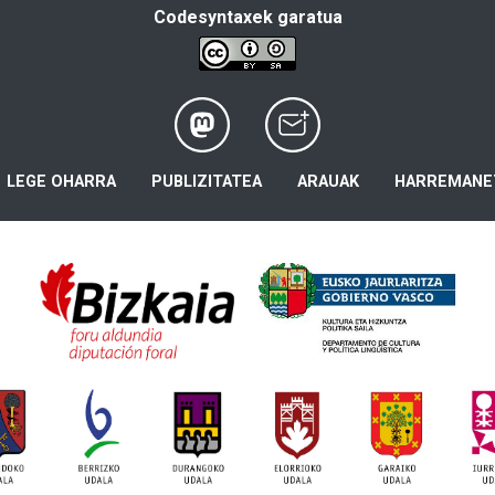
Codesyntaxek garatua
LEGE OHARRA
PUBLIZITATEA
ARAUAK
HARREMANE