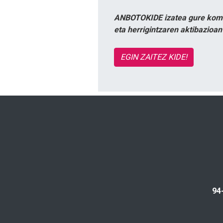
ANBOTOKIDE izatea gure komun
eta herrigintzaren aktibazioa
EGIN ZAITEZ KIDE!
94