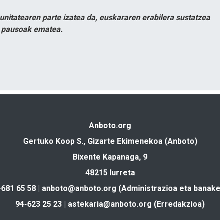
itatearen parte izatea da, euskararen erabilera sustatzea
n pausoak ematea.
Anboto.org
Gertuko Koop S., Gizarte Ekimenekoa (Anboto)
Bixente Kapanaga, 9
48215 Iurreta
-681 65 58 |
anboto@anboto.org
(Administrazioa eta banake
94-623 25 23 |
astekaria@anboto.org
(Erredakzioa)