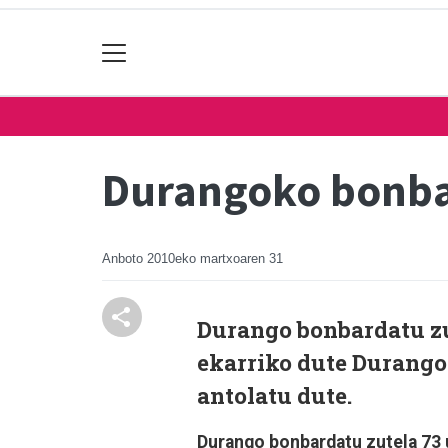
Durangoko bonba
Anboto
2010eko martxoaren 31
Durango bonbardatu zut
ekarriko dute Durango
antolatu dute.
Durango bonbardatu zutela 73 u