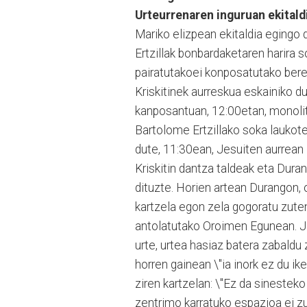
Urteurrenaren inguruan ekitaldi
Mariko elizpean ekitaldia egingo 
Ertzillak bonbardaketaren harira 
pairatutakoei konposatutako bere 
Kriskitinek aurreskua eskainiko d
kanposantuan, 12:00etan, monolit
Bartolome Ertzillako soka laukot
dute, 11:30ean, Jesuiten aurrean 
Kriskitin dantza taldeak eta Dura
dituzte. Horien artean Durangon
kartzela egon zela gogoratu zuten
antolatutako Oroimen Egunean. Jo
urte, urtea hasiaz batera zabaldu
horren gainean \"ia inork ez du i
ziren kartzelan: \"Ez da sinestek
zentrimo karratuko espazioa ei z