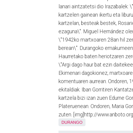
lanari aintzatetsi dio Irazabale
kartzelen gainean ikertu eta libur
kartzelan, besteak bestek, Rosari
ezaguna\". Miguel Hernández olerk
\"1942ko martxoaren 28an hil zen
berean\". Durangoko emakumeen kar
Haurretako baten heriotzaren zerg
\"Argi dago haur bat ezin daitekeel
Ekimenari dagokionez, martxoaren
komentuaren aurrean. Ondoren, 19
ekitaldiak. Iban Gorritiren Kantatz
kartzela bizi izan zuen Edurne G
Plateruenean. Ondoren, Maria Gonz
zuten. [img]http://www.anboto.o
DURANGO