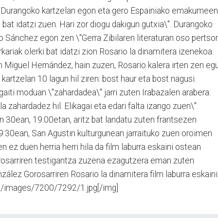
k: \"Durangoko kartzelan egon eta gero Espainiako emakumeen
u bat idatzi zuen. Hari zor diogu dakigun gutxia\". Durangoko
o Sánchez egon zen \"Gerra Zibilaren literaturan oso pertso
ariak olerki bat idatzi zion Rosario la dinamitera izenekoa:
 Miguel Hernández, hain zuzen, Rosario kalera irten zen eg
tzelan 10 lagun hil ziren: bost haur eta bost nagusi.
aiti moduan \"zahardadea\" jarri zuten Irabazalen arabera:
a zahardadez hil. Elikagai eta edari falta izango zuen\".
 30ean, 19:00etan, aritz bat landatu zuten frantsezen
:30ean, San Agustin kulturgunean jarraituko zuen oroimen
en ez duen herria herri hila da film laburra eskaini ostean
orosarriren testigantza zuzena ezagutzera eman zuten
ález Gorosarriren Rosario la dinamitera film laburra eskaini
rg/images/7200/7292/1.jpg[/img]