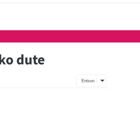
ko dute
Entzun