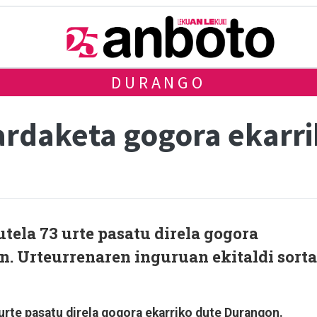
DURANGO
rdaketa gogora ekarri
ela 73 urte pasatu direla gogora
n. Urteurrenaren inguruan ekitaldi sorta
rte pasatu direla gogora ekarriko dute Durangon.