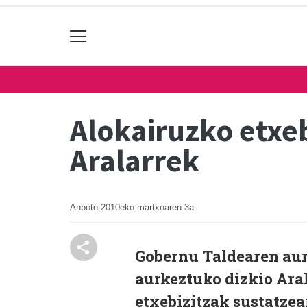
Alokairuzko etxe
Aralarrek
Anboto
2010eko martxoaren 3a
Gobernu Taldearen au
aurkeztuko dizkio Aral
etxebizitzak sustatzea