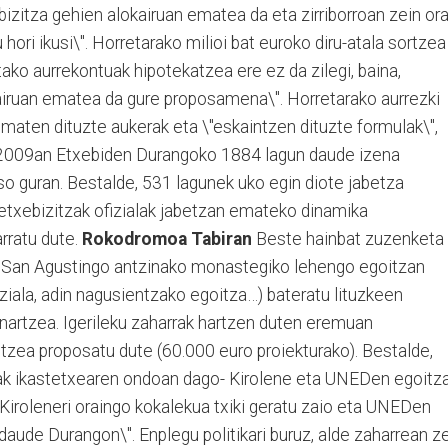
bizitza gehien alokairuan ematea da eta zirriborroan zein ora
hori ikusi\". Horretarako milioi bat euroko diru-atala sortzea
ako aurrekontuak hipotekatzea ere ez da zilegi, baina,
airuan ematea da gure proposamena\". Horretarako aurrezki
maten dituzte aukerak eta \"eskaintzen dituzte formulak\",
, 2009an Etxebiden Durangoko 1884 lagun daude izena
so guran. Bestalde, 531 lagunek uko egin diote jabetza
 etxebizitzak ofizialak jabetzan emateko dinamika
rratu dute.
Rokodromoa Tabiran
Beste hainbat zuzenketa
o, San Agustingo antzinako monastegiko lehengo egoitzan
oziala, adin nagusientzako egoitza…) bateratu lituzkeen
nartzea. Igerileku zaharrak hartzen duten eremuan
tzea proposatu dute (60.000 euro proiekturako). Bestalde,
tak ikastetxearen ondoan dago- Kirolene eta UNEDen egoitz
\"Kiroleneri oraingo kokalekua txiki geratu zaio eta UNEDen
daude Durangon\". Enplegu politikari buruz, alde zaharrean z