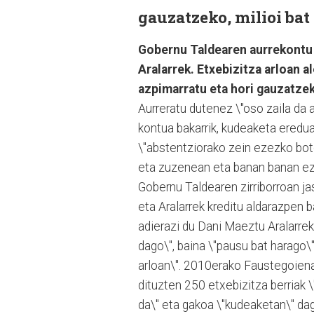
gauzatzeko, milioi bat
Gobernu Taldearen aurrekontu
Aralarrek. Etxebizitza arloan 
azpimarratu eta hori gauzatzek
Aurreratu dutenez \"oso zaila da 
kontua bakarrik, kudeaketa eredua
\"abstentziorako zein ezezko boto
eta zuzenean eta banan banan ezt
Gobernu Taldearen zirriborroan ja
eta Aralarrek kreditu aldarazpen 
adierazi du Dani Maeztu Aralarrek
dago\", baina \"pausu bat harago\
arloan\". 2010erako Faustegoienan
dituzten 250 etxebizitza berriak 
da\" eta gakoa \"kudeaketan\" dag