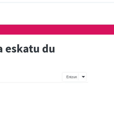
a eskatu du
Entzun