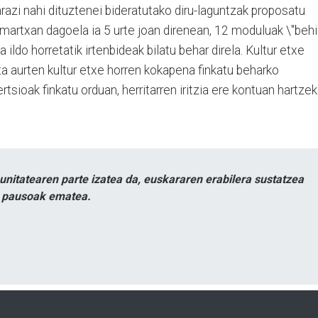
azi nahi dituztenei bideratutako diru-laguntzak proposatu
 martxan dagoela ia 5 urte joan direnean, 12 moduluak \"beh
 ildo horretatik irtenbideak bilatu behar direla. Kultur etxe
ta aurten kultur etxe horren kokapena finkatu beharko
rtsioak finkatu orduan, herritarren iritzia ere kontuan hartze
itatearen parte izatea da, euskararen erabilera sustatzea
n pausoak ematea.