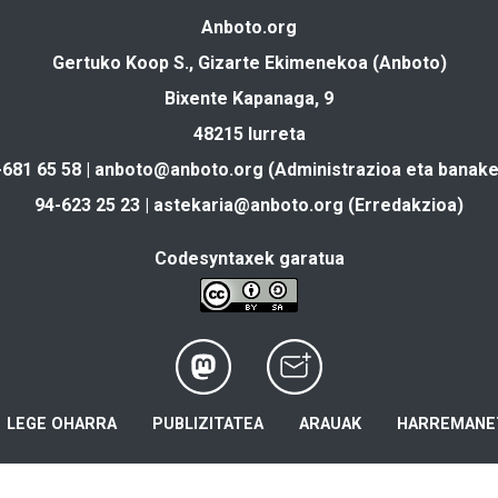
Anboto.org
Gertuko Koop S., Gizarte Ekimenekoa (Anboto)
Bixente Kapanaga, 9
48215 Iurreta
-681 65 58 |
anboto@anboto.org
(Administrazioa eta banake
94-623 25 23 |
astekaria@anboto.org
(Erredakzioa)
Codesyntaxek garatua
LEGE OHARRA
PUBLIZITATEA
ARAUAK
HARREMANE