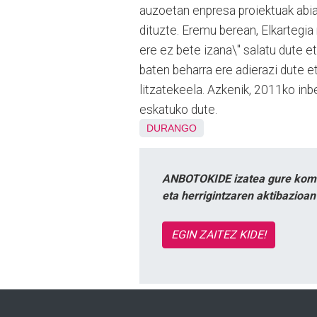
auzoetan enpresa proiektuak abiar
dituzte. Eremu berean, Elkartegia
ere ez bete izana\" salatu dute eta
baten beharra ere adierazi dute e
litzatekeela. Azkenik, 2011ko inbe
eskatuko dute.
DURANGO
ANBOTOKIDE izatea gure komun
eta herrigintzaren aktibazioa
EGIN ZAITEZ KIDE!