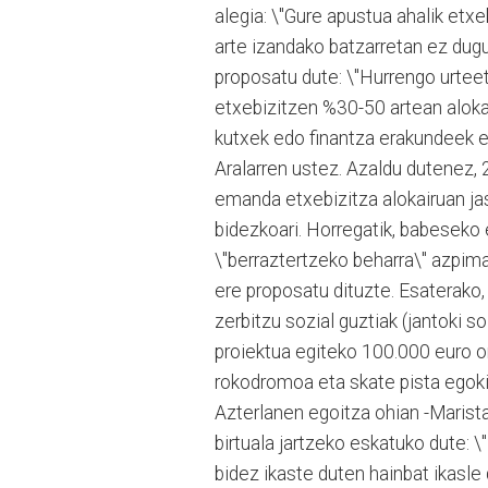
alegia: \"Gure apustua ahalik etxe
arte izandako batzarretan ez dugu 
proposatu dute: \"Hurrengo urteet
etxebizitzen %30-50 artean alok
kutxek edo finantza erakundeek e
Aralarren ustez. Azaldu dutenez
emanda etxebizitza alokairuan ja
bidezkoari. Horregatik, babeseko
\"berraztertzeko beharra\" azpima
ere proposatu dituzte. Esaterak
zerbitzu sozial guztiak (jantoki s
proiektua egiteko 100.000 euro o
rokodromoa eta skate pista egoki
Azterlanen egoitza ohian -Maris
birtuala jartzeko eskatuko dute: 
bidez ikaste duten hainbat ikasle 