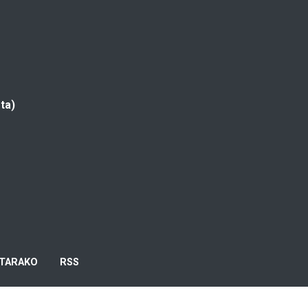
ta)
TARAKO
RSS