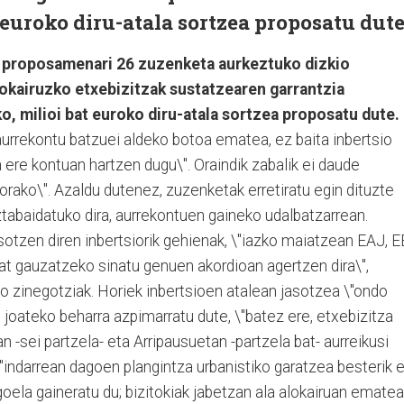
 euroko diru-atala sortzea proposatu dute
 proposamenari 26 zuzenketa aurkeztuko dizkio
alokairuzko etxebizitzak sustatzearen garrantzia
o, milioi bat euroko diru-atala sortzea proposatu dute.
aurrekontu batzuei aldeko botoa ematea, ez baita inbertsio
 ere kontuan hartzen dugu\". Oraindik zabalik ei daude
rako\". Azaldu dutenez, zuzenketak erretiratu egin dituzte
abaidatuko dira, aurrekontuen gaineko udalbatzarrean.
sotzen diren inbertsiorik gehienak, \"iazko maiatzean EAJ, E
bat gauzatzeko sinatu genuen akordioan agertzen dira\",
o zinegotziak. Horiek inbertsioen atalean jasotzea \"ondo
" joateko beharra azpimarratu dute, \"batez ere, etxebizitza
 -sei partzela- eta Arripausuetan -partzela bat- aurreikusi
\"indarrean dagoen plangintza urbanistiko garatzea besterik 
oela gaineratu du; bizitokiak jabetzan ala alokairuan ematea