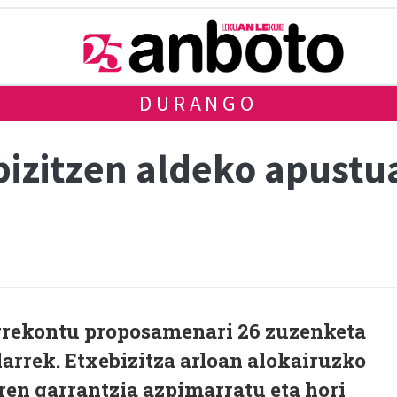
DURANGO
bizitzen aldeko apustu
rrekontu proposamenari 26 zuzenketa
arrek. Etxebizitza arloan alokairuzko
ren garrantzia azpimarratu eta hori