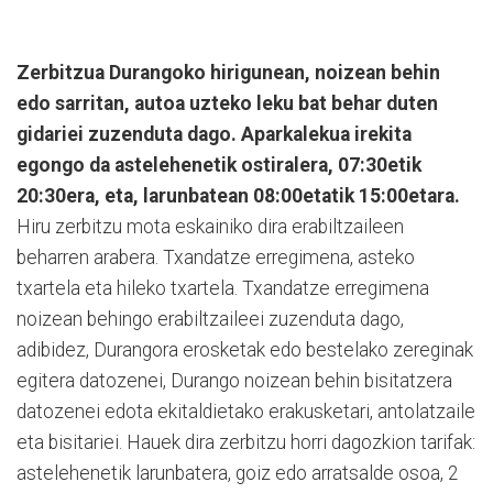
Zerbitzua Durangoko hirigunean, noizean behin
edo sarritan, autoa uzteko leku bat behar duten
gidariei zuzenduta dago. Aparkalekua irekita
egongo da astelehenetik ostiralera, 07:30etik
20:30era, eta, larunbatean 08:00etatik 15:00etara.
Hiru zerbitzu mota eskainiko dira erabiltzaileen
beharren arabera. Txandatze erregimena, asteko
txartela eta hileko txartela. Txandatze erregimena
noizean behingo erabiltzaileei zuzenduta dago,
adibidez, Durangora erosketak edo bestelako zereginak
egitera datozenei, Durango noizean behin bisitatzera
datozenei edota ekitaldietako erakusketari, antolatzaile
eta bisitariei. Hauek dira zerbitzu horri dagozkion tarifak:
astelehenetik larunbatera, goiz edo arratsalde osoa, 2