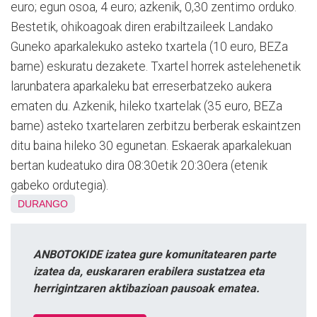
euro; egun osoa, 4 euro; azkenik, 0,30 zentimo orduko.
Bestetik, ohikoagoak diren erabiltzaileek Landako
Guneko aparkalekuko asteko txartela (10 euro, BEZa
barne) eskuratu dezakete. Txartel horrek astelehenetik
larunbatera aparkaleku bat erreserbatzeko aukera
ematen du. Azkenik, hileko txartelak (35 euro, BEZa
barne) asteko txartelaren zerbitzu berberak eskaintzen
ditu baina hileko 30 egunetan. Eskaerak aparkalekuan
bertan kudeatuko dira 08:30etik 20:30era (etenik
gabeko ordutegia).
DURANGO
ANBOTOKIDE izatea gure komunitatearen parte
izatea da, euskararen erabilera sustatzea eta
herrigintzaren aktibazioan pausoak ematea.