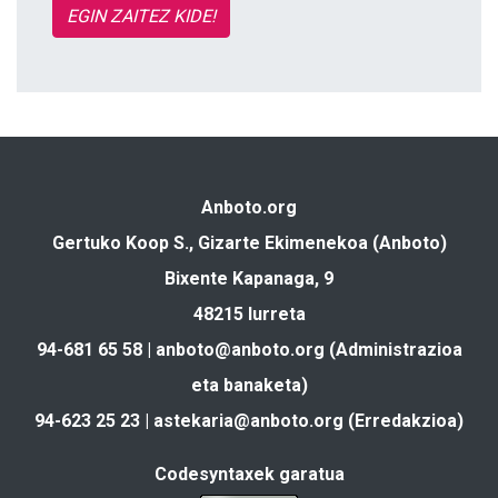
EGIN ZAITEZ KIDE!
Anboto.org
Gertuko Koop S., Gizarte Ekimenekoa (Anboto)
Bixente Kapanaga, 9
48215 Iurreta
94-681 65 58 |
anboto@anboto.org
(Administrazioa
eta banaketa)
94-623 25 23 |
astekaria@anboto.org
(Erredakzioa)
Codesyntaxek garatua