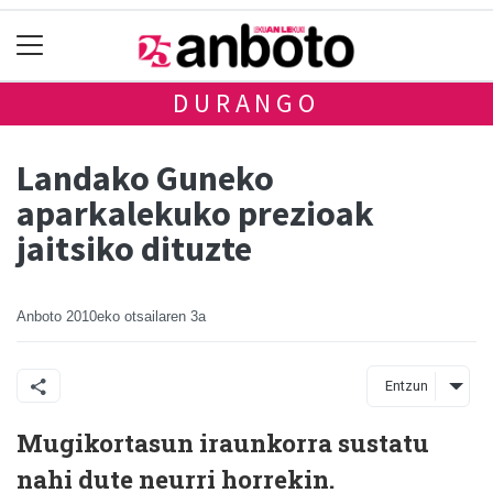
DURANGO
Landako Guneko
aparkalekuko prezioak
jaitsiko dituzte
Anboto
2010eko otsailaren 3a
Entzun
Mugikortasun iraunkorra sustatu
nahi dute neurri horrekin.