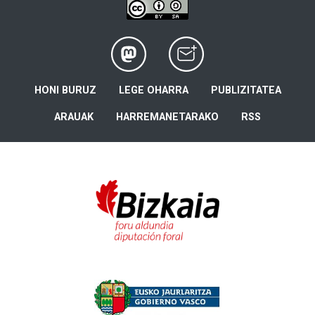
HONI BURUZ
LEGE OHARRA
PUBLIZITATEA
ARAUAK
HARREMANETARAKO
RSS