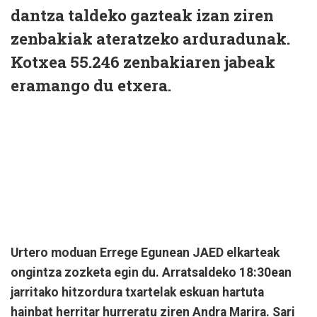
dantza taldeko gazteak izan ziren
zenbakiak ateratzeko arduradunak.
Kotxea 55.246 zenbakiaren jabeak
eramango du etxera.
Urtero moduan Errege Egunean JAED elkarteak
ongintza zozketa egin du. Arratsaldeko 18:30ean
jarritako hitzordura txartelak eskuan hartuta
hainbat herritar hurreratu ziren Andra Marira. Sari