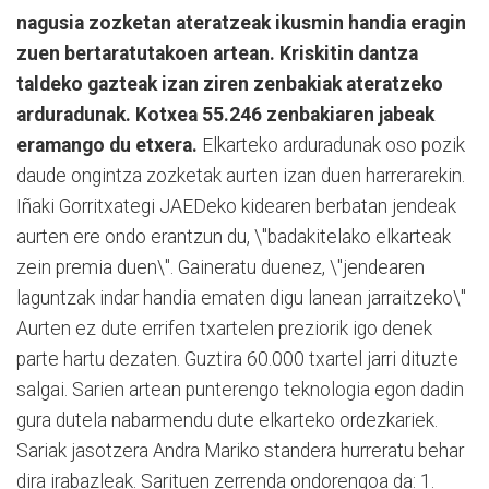
nagusia zozketan ateratzeak ikusmin handia eragin
zuen bertaratutakoen artean. Kriskitin dantza
taldeko gazteak izan ziren zenbakiak ateratzeko
arduradunak. Kotxea 55.246 zenbakiaren jabeak
eramango du etxera.
Elkarteko arduradunak oso pozik
daude ongintza zozketak aurten izan duen harrerarekin.
Iñaki Gorritxategi JAEDeko kidearen berbatan jendeak
aurten ere ondo erantzun du, \"badakitelako elkarteak
zein premia duen\". Gaineratu duenez, \"jendearen
laguntzak indar handia ematen digu lanean jarraitzeko\"
Aurten ez dute errifen txartelen preziorik igo denek
parte hartu dezaten. Guztira 60.000 txartel jarri dituzte
salgai. Sarien artean punterengo teknologia egon dadin
gura dutela nabarmendu dute elkarteko ordezkariek.
Sariak jasotzera Andra Mariko standera hurreratu behar
dira irabazleak. Sarituen zerrenda ondorengoa da: 1.