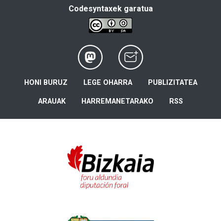
Codesyntaxek garatua
HONI BURUZ
LEGE OHARRA
PUBLIZITATEA
ARAUAK
HARREMANETARAKO
RSS