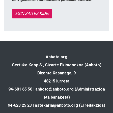
EGIN ZAITEZ KIDE!
Anboto.org
Gertuko Koop S., Gizarte Ekimenekoa (Anboto)
Bixente Kapanaga, 9
48215 Iurreta
94-681 65 58 |
anboto@anboto.org
(Administrazioa
eta banaketa)
94-623 25 23 |
astekaria@anboto.org
(Erredakzioa)