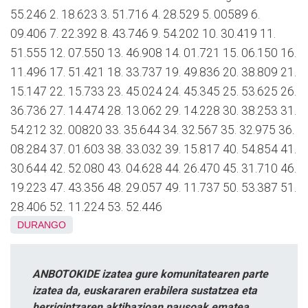
55.246 2. 18.623 3. 51.716 4. 28.529 5. 00589 6.
09.406 7. 22.392 8. 43.746 9. 54.202 10. 30.419 11.
51.555 12. 07.550 13. 46.908 14. 01.721 15. 06.150 16.
11.496 17. 51.421 18. 33.737 19. 49.836 20. 38.809 21.
15.147 22. 15.733 23. 45.024 24. 45.345 25. 53.625 26.
36.736 27. 14.474 28. 13.062 29. 14.228 30. 38.253 31.
54.212 32. 00820 33. 35.644 34. 32.567 35. 32.975 36.
08.284 37. 01.603 38. 33.032 39. 15.817 40. 54.854 41.
30.644 42. 52.080 43. 04.628 44. 26.470 45. 31.710 46.
19.223 47. 43.356 48. 29.057 49. 11.737 50. 53.387 51.
28.406 52. 11.224 53. 52.446
DURANGO
ANBOTOKIDE izatea gure komunitatearen parte
izatea da, euskararen erabilera sustatzea eta
herrigintzaren aktibazioan pausoak ematea.