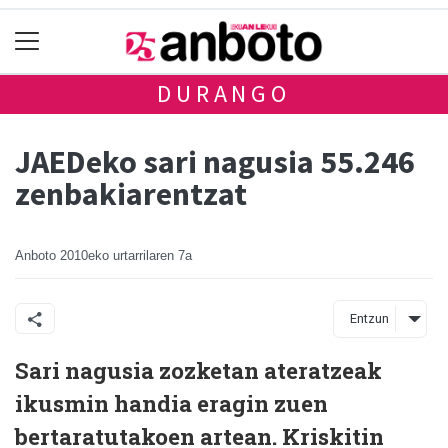
DURANGO
JAEDeko sari nagusia 55.246
zenbakiarentzat
Anboto
2010eko urtarrilaren 7a
Entzun
Sari nagusia zozketan ateratzeak
ikusmin handia eragin zuen
bertaratutakoen artean. Kriskitin