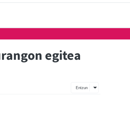
urangon egitea
Entzun