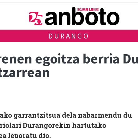
DURANGO
renen egoitza berria D
ltzarrean
ako garrantzitsua dela nabarmendu du
rriolari Durangorekin hartutako
a leporatu dio.