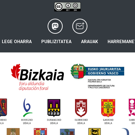
LEGE OHARRA
PUBLIZITATEA
ARAUAK
HARREMANE