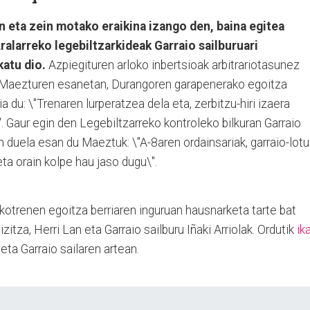
n eta zein motako eraikina izango den, baina egitea
ralarreko legebiltzarkideak Garraio sailburuari
atu dio.
Azpiegituren arloko inbertsioak arbitrariotasunez
ri. Maezturen esanetan, Durangoren garapenerako egoitza
a du: \"Trenaren lurperatzea dela eta, zerbitzu-hiri izaera
 Gaur egin den Legebiltzarreko kontroleko bilkuran Garraio
n duela esan du Maeztuk: \"A-8aren ordainsariak, garraio-lotu
eta orain kolpe hau jaso dugu\".
otrenen egoitza berriaren inguruan hausnarketa tarte bat
itza, Herri Lan eta Garraio sailburu Iñaki Arriolak. Ordutik
ik
ta Garraio sailaren artean.