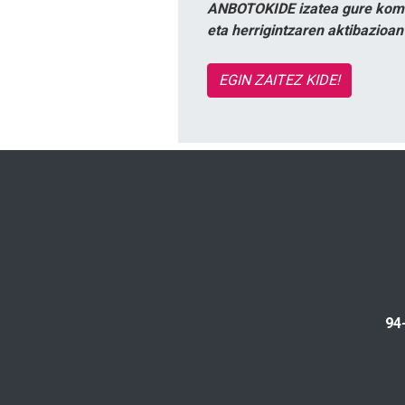
ANBOTOKIDE izatea gure komun
eta herrigintzaren aktibazioa
EGIN ZAITEZ KIDE!
94