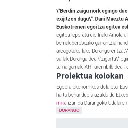
\"Berdin zaigu nork egingo due
exijitzen dugu\". Dani Maeztu A
Euskotrenen egoitza egitea esk
egitea leporatu dio Iñaki Arriola
berriak berebiziko garrantzia handi
areagotuko luke Durangorentzat\".
sailak Durangaldea \"zigortu\" egi
tamalgarriak, AHTaren ibilbidea... 
Proiektua kolokan
Egoera ekonomikoa dela eta, Eusk
hartu behar duela azaldu du Etxebiz
mika
izan da Durangoko Udalaren e
DURANGO