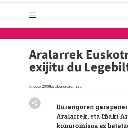
Aralarrek Euskot
exijitu du Legebi
Anboto
2009ko abenduaren 22a
Durangoren garapener
Aralarrek, eta Iñaki A
konpromisoa ez betetze