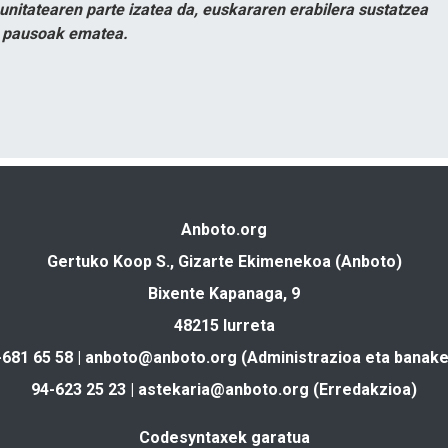
itatearen parte izatea da, euskararen erabilera sustatzea
n pausoak ematea.
Anboto.org
Gertuko Koop S., Gizarte Ekimenekoa (Anboto)
Bixente Kapanaga, 9
48215 Iurreta
-681 65 58 |
anboto@anboto.org
(Administrazioa eta banake
94-623 25 23 |
astekaria@anboto.org
(Erredakzioa)
Codesyntaxek garatua