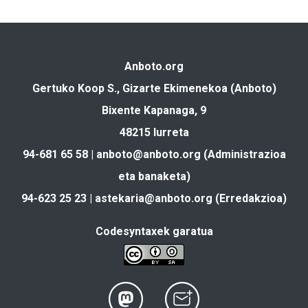
Anboto.org
Gertuko Koop S., Gizarte Ekimenekoa (Anboto)
Bixente Kapanaga, 9
48215 Iurreta
94-681 65 58 |
anboto@anboto.org
(Administrazioa
eta banaketa)
94-623 25 23 |
astekaria@anboto.org
(Erredakzioa)
Codesyntaxek garatua