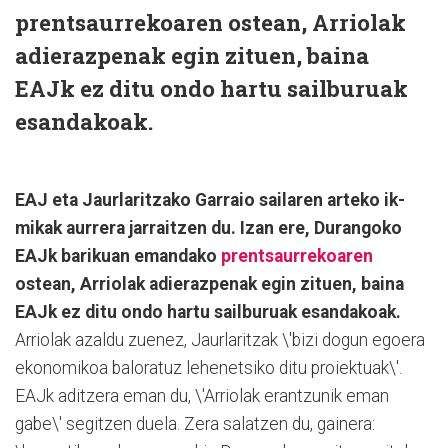
prentsaurrekoaren ostean, Arriolak
adierazpenak egin zituen, baina
EAJk ez ditu ondo hartu sailburuak
esandakoak.
EAJ eta Jaurlaritzako Garraio sailaren arteko ik-
mikak aurrera jarraitzen du. Izan ere, Durangoko
EAJk barikuan emandako
prentsaurrekoaren
ostean, Arriolak adierazpenak egin zituen, baina
EAJk ez ditu ondo hartu sailburuak esandakoak.
Arriolak azaldu zuenez, Jaurlaritzak \'bizi dogun egoera
ekonomikoa baloratuz lehenetsiko ditu proiektuak\'.
EAJk aditzera eman du, \'Arriolak erantzunik eman
gabe\' segitzen duela. Zera salatzen du, gainera: