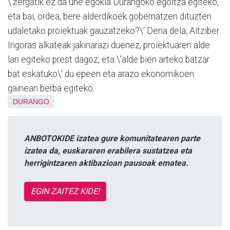
\'zergatik ez da une egokia Durangoko egoitza egiteko,
eta bai, ordea, bere alderdikoek gobernatzen dituzten
udaletako proiektuak gauzatzeko?\' Dena dela, Aitziber
Irigoras alkateak jakinarazi duenez, proiektuaren alde
lan egiteko prest dagoz, eta \'alde bien arteko batzar
bat eskatuko\' du epeen eta arazo ekonomikoen
gainean berba egiteko.
DURANGO
ANBOTOKIDE izatea gure komunitatearen parte
izatea da, euskararen erabilera sustatzea eta
herrigintzaren aktibazioan pausoak ematea.
EGIN ZAITEZ KIDE!