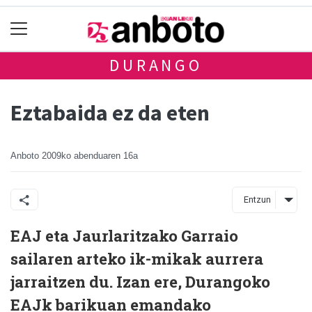
DURANGO
Eztabaida ez da eten
Anboto
2009ko abenduaren 16a
Entzun
EAJ eta Jaurlaritzako Garraio
sailaren arteko ik-mikak aurrera
jarraitzen du. Izan ere, Durangoko
EAJk barikuan emandako