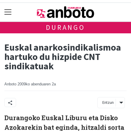
DURANGO
Euskal anarkosindikalismoa
hartuko du hizpide CNT
sindikatuak
Anboto
2009ko abenduaren 2a
Entzun
Durangoko Euskal Liburu eta Disko
Azokarekin bat eginda, hitzaldi sorta