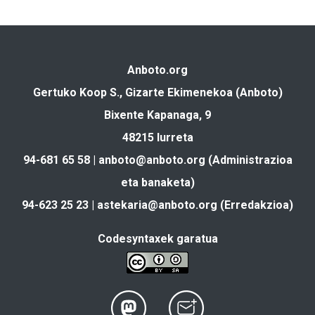
Anboto.org
Gertuko Koop S., Gizarte Ekimenekoa (Anboto)
Bixente Kapanaga, 9
48215 Iurreta
94-681 65 58 |
anboto@anboto.org
(Administrazioa
eta banaketa)
94-623 25 23 |
astekaria@anboto.org
(Erredakzioa)
Codesyntaxek garatua