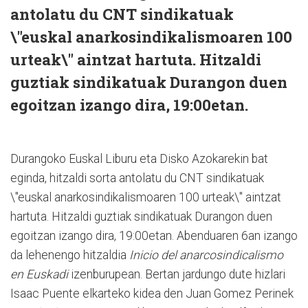
antolatu du CNT sindikatuak
\"euskal anarkosindikalismoaren 100
urteak\" aintzat hartuta. Hitzaldi
guztiak sindikatuak Durangon duen
egoitzan izango dira, 19:00etan.
Durangoko Euskal Liburu eta Disko Azokarekin bat
eginda, hitzaldi sorta antolatu du CNT sindikatuak
\"euskal anarkosindikalismoaren 100 urteak\" aintzat
hartuta. Hitzaldi guztiak sindikatuak Durangon duen
egoitzan izango dira, 19:00etan. Abenduaren 6an izango
da lehenengo hitzaldia
Inicio del anarcosindicalismo
en Euskadi
izenburupean. Bertan jardungo dute hizlari
Isaac Puente elkarteko kidea den Juan Gomez Perinek