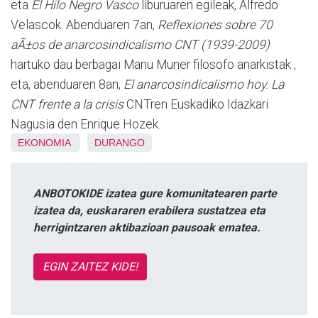
eta
El Hilo Negro Vasco
liburuaren egileak, Alfredo
Velascok. Abenduaren 7an,
Reflexiones sobre 70
aÃ±os de anarcosindicalismo CNT (1939-2009)
hartuko dau berbagai Manu Muner filosofo anarkistak ,
eta, abenduaren 8an,
El anarcosindicalismo hoy. La
CNT frente a la crisis
CNTren Euskadiko Idazkari
Nagusia den Enrique Hozek.
EKONOMIA
DURANGO
ANBOTOKIDE izatea gure komunitatearen parte
izatea da, euskararen erabilera sustatzea eta
herrigintzaren aktibazioan pausoak ematea.
EGIN ZAITEZ KIDE!