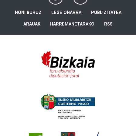
HONI BURUZ
LEGE OHARRA
PUBLIZITATEA
ARAUAK
HARREMANETARAKO
RSS