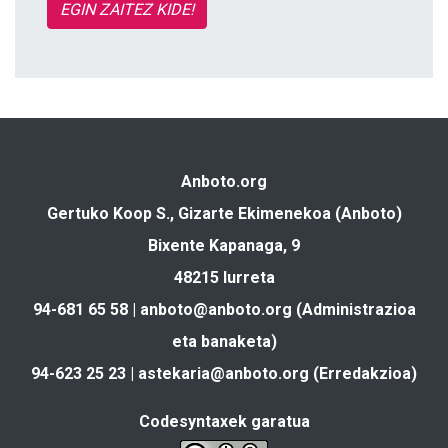
EGIN ZAITEZ KIDE!
Anboto.org
Gertuko Koop S., Gizarte Ekimenekoa (Anboto)
Bixente Kapanaga, 9
48215 Iurreta
94-681 65 58 |
anboto@anboto.org
(Administrazioa
eta banaketa)
94-623 25 23 |
astekaria@anboto.org
(Erredakzioa)
Codesyntaxek garatua