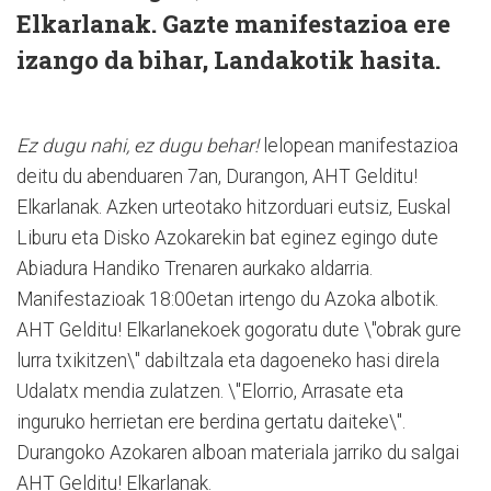
Elkarlanak. Gazte manifestazioa ere
izango da bihar, Landakotik hasita.
Ez dugu nahi, ez dugu behar!
lelopean manifestazioa
deitu du abenduaren 7an, Durangon, AHT Gelditu!
Elkarlanak. Azken urteotako hitzorduari eutsiz, Euskal
Liburu eta Disko Azokarekin bat eginez egingo dute
Abiadura Handiko Trenaren aurkako aldarria.
Manifestazioak 18:00etan irtengo du Azoka albotik.
AHT Gelditu! Elkarlanekoek gogoratu dute \"obrak gure
lurra txikitzen\" dabiltzala eta dagoeneko hasi direla
Udalatx mendia zulatzen. \"Elorrio, Arrasate eta
inguruko herrietan ere berdina gertatu daiteke\".
Durangoko Azokaren alboan materiala jarriko du salgai
AHT Gelditu! Elkarlanak.