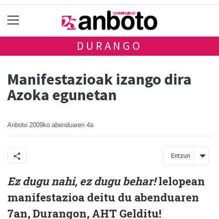
DURANGO
Manifestazioak izango dira
Azoka egunetan
Anboto
2009ko abenduaren 4a
Entzun
Ez dugu nahi, ez dugu behar!
lelopean
manifestazioa deitu du abenduaren
7an, Durangon, AHT Gelditu!