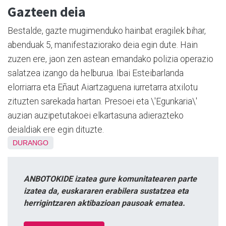
Gazteen deia
Bestalde, gazte mugimenduko hainbat eragilek bihar,
abenduak 5, manifestaziorako deia egin dute. Hain
zuzen ere, jaon zen astean emandako polizia operazio
salatzea izango da helburua. Ibai Esteibarlanda
elorriarra eta Eñaut Aiartzaguena iurretarra atxilotu
zituzten sarekada hartan. Presoei eta \'Egunkaria\'
auzian auzipetutakoei elkartasuna adierazteko
deialdiak ere egin dituzte.
DURANGO
ANBOTOKIDE izatea gure komunitatearen parte
izatea da, euskararen erabilera sustatzea eta
herrigintzaren aktibazioan pausoak ematea.