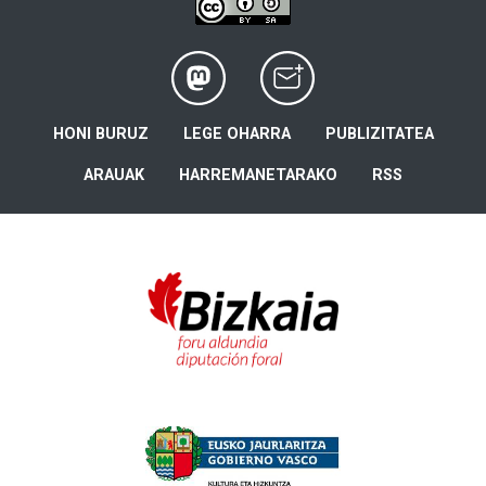
HONI BURUZ
LEGE OHARRA
PUBLIZITATEA
ARAUAK
HARREMANETARAKO
RSS