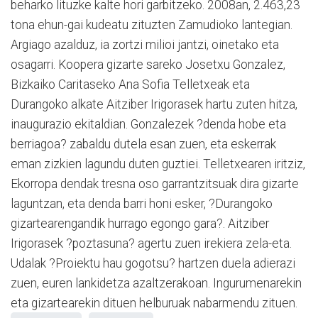
beharko lituzke kalte hori garbitzeko. 2008an, 2.463,23
tona ehun-gai kudeatu zituzten Zamudioko lantegian.
Argiago azalduz, ia zortzi milioi jantzi, oinetako eta
osagarri. Koopera gizarte sareko Josetxu Gonzalez,
Bizkaiko Caritaseko Ana Sofia Telletxeak eta
Durangoko alkate Aitziber Irigorasek hartu zuten hitza,
inaugurazio ekitaldian. Gonzalezek ?denda hobe eta
berriagoa? zabaldu dutela esan zuen, eta eskerrak
eman zizkien lagundu duten guztiei. Telletxearen iritziz,
Ekorropa dendak tresna oso garrantzitsuak dira gizarte
laguntzan, eta denda barri honi esker, ?Durangoko
gizartearengandik hurrago egongo gara?. Aitziber
Irigorasek ?poztasuna? agertu zuen irekiera zela-eta.
Udalak ?Proiektu hau gogotsu? hartzen duela adierazi
zuen, euren lankidetza azaltzerakoan. Ingurumenarekin
eta gizartearekin dituen helburuak nabarmendu zituen.