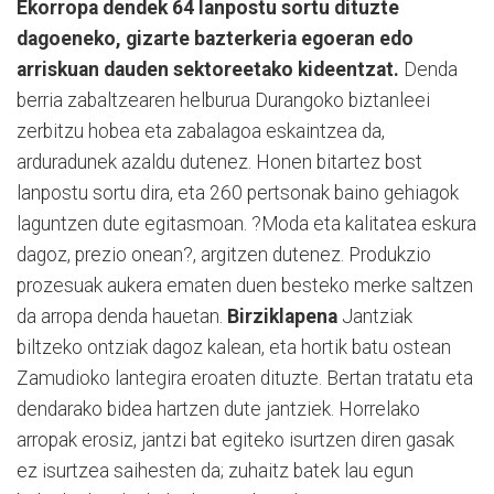
Ekorropa dendek 64 lanpostu sortu dituzte
dagoeneko, gizarte bazterkeria egoeran edo
arriskuan dauden sektoreetako kideentzat.
Denda
berria zabaltzearen helburua Durangoko biztanleei
zerbitzu hobea eta zabalagoa eskaintzea da,
arduradunek azaldu dutenez. Honen bitartez bost
lanpostu sortu dira, eta 260 pertsonak baino gehiagok
laguntzen dute egitasmoan. ?Moda eta kalitatea eskura
dagoz, prezio onean?, argitzen dutenez. Produkzio
prozesuak aukera ematen duen besteko merke saltzen
da arropa denda hauetan.
Birziklapena
Jantziak
biltzeko ontziak dagoz kalean, eta hortik batu ostean
Zamudioko lantegira eroaten dituzte. Bertan tratatu eta
dendarako bidea hartzen dute jantziek. Horrelako
arropak erosiz, jantzi bat egiteko isurtzen diren gasak
ez isurtzea saihesten da; zuhaitz batek lau egun