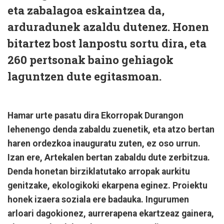
eta zabalagoa eskaintzea da,
arduradunek azaldu dutenez. Honen
bitartez bost lanpostu sortu dira, eta
260 pertsonak baino gehiagok
laguntzen dute egitasmoan.
Hamar urte pasatu dira Ekorropak Durangon
lehenengo denda zabaldu zuenetik, eta atzo bertan
haren ordezkoa inauguratu zuten, ez oso urrun.
Izan ere, Artekalen bertan zabaldu dute zerbitzua.
Denda honetan birziklatutako arropak aurkitu
genitzake, ekologikoki ekarpena eginez. Proiektu
honek izaera soziala ere badauka. Ingurumen
arloari dagokionez, aurrerapena ekartzeaz gainera,