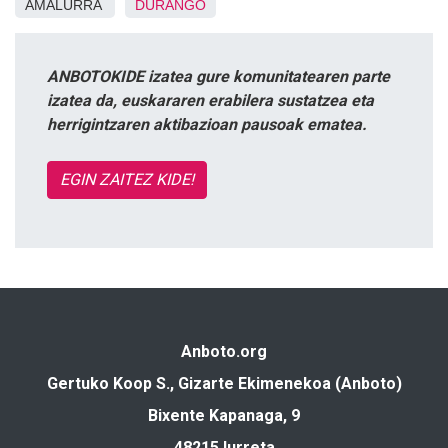
AMALURRA
DURANGO
ANBOTOKIDE izatea gure komunitatearen parte
izatea da, euskararen erabilera sustatzea eta
herrigintzaren aktibazioan pausoak ematea.
EGIN ZAITEZ KIDE!
Anboto.org
Gertuko Koop S., Gizarte Ekimenekoa (Anboto)
Bixente Kapanaga, 9
48215 Iurreta