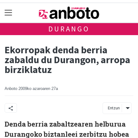
DURANGO
Ekorropak denda berria
zabaldu du Durangon, arropa
birziklatuz
Anboto
2009ko azaroaren 27a
Entzun
Denda berria zabaltzearen helburua
Durangoko biztanleei zerbitzu hobea