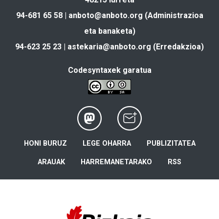
94-681 65 58 |
anboto@anboto.org
(Administrazioa
eta banaketa)
94-623 25 23 |
astekaria@anboto.org
(Erredakzioa)
Codesyntaxek garatua
HONI BURUZ
LEGE OHARRA
PUBLIZITATEA
ARAUAK
HARREMANETARAKO
RSS