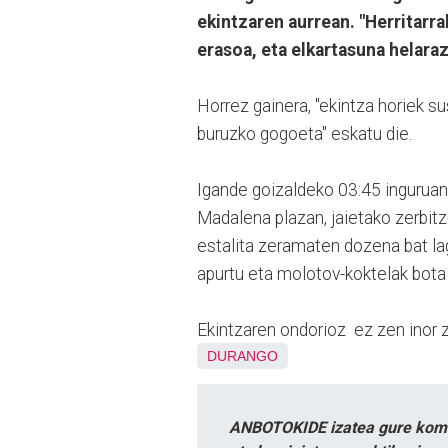
ekintzaren aurrean. "Herritarr
erasoa, eta elkartasuna helaraz
Horrez gainera, "ekintza horiek s
buruzko gogoeta" eskatu die.
Igande goizaldeko 03:45 inguruan 
Madalena plazan, jaietako zerbit
estalita zeramaten dozena bat lagu
apurtu eta molotov-koktelak bota 
Ekintzaren ondorioz ez zen inor z
DURANGO
ANBOTOKIDE izatea gure komun