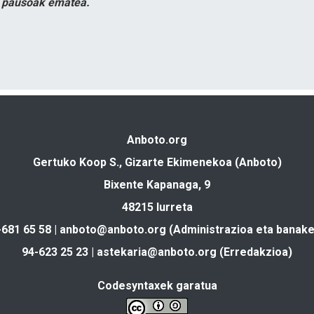
n pausoak ematea.
Anboto.org
Gertuko Koop S., Gizarte Ekimenekoa (Anboto)
Bixente Kapanaga, 9
48215 Iurreta
-681 65 58 |
anboto@anboto.org
(Administrazioa eta banake
94-623 25 23 |
astekaria@anboto.org
(Erredakzioa)
Codesyntaxek garatua