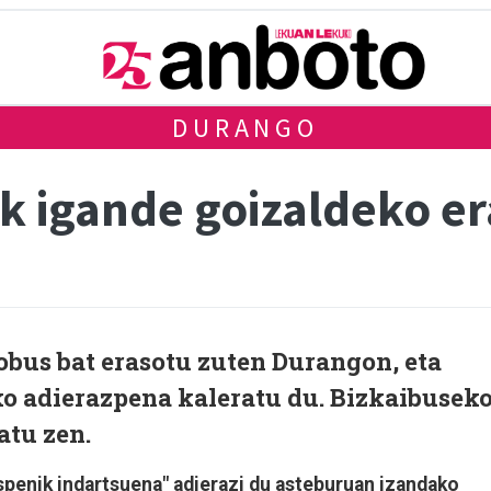
DURANGO
 igande goizaldeko era
obus bat erasotu zuten Durangon, eta
o adierazpena kaleratu du. Bizkaibusek
atu zen.
spenik indartsuena" adierazi du asteburuan izandako