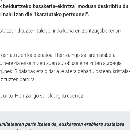
ak beldurtzeko basakeria-ekintza" moduan deskribitu du
i nahi izan die "ikaratutako pertsonei".
ustatzen dituzten taldeei indarkeriaren zentzugabekeriari
gertatu zen kale erasoa, Herrizaingo sailaren arabera.
zu berezia eskaintzen zuen autobusa erre zuten aurpegia
nek. Bidaiariak eta gidaria jeistera behartu ostean, kristala
zituzten barrura.
auritu, Herrizango sailak argitu duenez.
itatearen parte izatea da, euskararen erabilera sustatzea