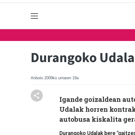
Durangoko Udalak
Anboto
2009ko urriaren 19a
Igande goizaldean aut
Udalak horren kontrak
autobusa kiskalita ger
Durangoko Udalak bere "gaitze