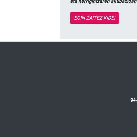
eta herrigintzaren aktibazioa
EGIN ZAITEZ KIDE!
94