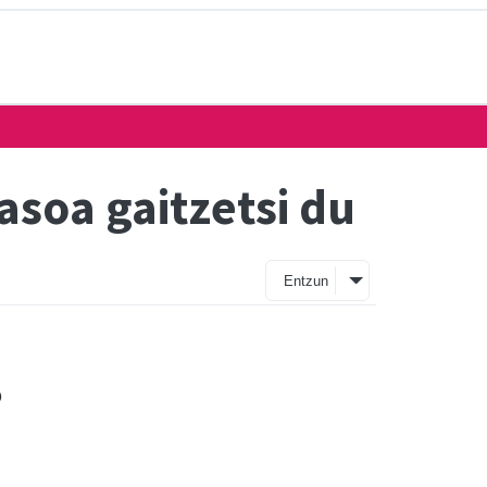
soa gaitzetsi du
Entzun
o